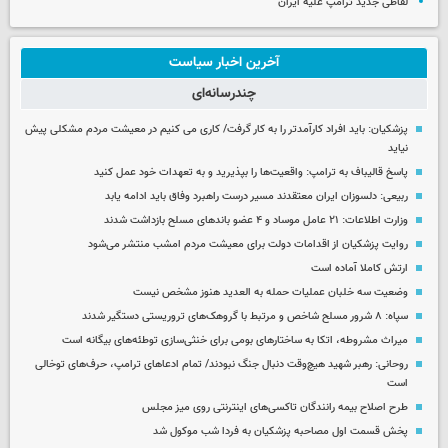
لفاظی جدید ترامپ علیه ایران
آخرین اخبار سیاست
چندرسانه‌ای
پزشکیان: باید افراد کارآمدتر را به کار گرفت/ کاری می کنیم در معیشت مردم مشکلی پیش
نیاید
پاسخ قالیباف به ترامپ: واقعیت‌ها را بپذیرید و به تعهدات خود عمل کنید
ربیعی: دلسوزان ایران معتقدند مسیر درست راهبرد وفاق باید ادامه یابد
وزارت اطلاعات: ۲۱ عامل موساد و ۴ عضو باندهای مسلح بازداشت شدند
روایت پزشکیان از اقدامات دولت برای معیشت مردم امشب منتشر می‌شود
ارتش کاملا آماده است
وضعیت سه خلبان عملیات حمله به العدید هنوز مشخص نیست
سپاه: ۸ شرور مسلح شاخص و مرتبط با گروهک‌های تروریستی دستگیر شدند
میراث مشروطه، اتکا به ساختارهای بومی برای خنثی‌سازی توطئه‌های بیگانه است
روحانی: رهبر شهید هیچ‌وقت دنبال جنگ نبودند/ تمام ادعاهای ترامپ، حرف‌های توخالی
است
طرح اصلاح بیمه رانندگان تاکسی‌های اینترنتی روی میز مجلس
پخش قسمت اول مصاحبه پزشکیان به فردا شب موکول شد