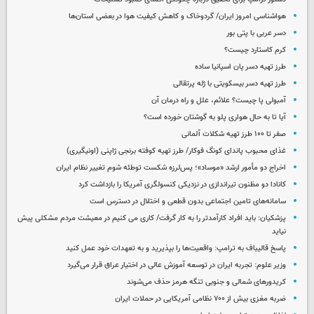
هواشناسی امروز ایران/ گردوخاک و کاهش کیفیت هوا در بعضی استان‌ها
دسر عربی با پتی بور
کرم کاستارد چیست؟
طرز تهیه دسر پان اسپانیا ساده
طرز تهیه دسر بیسکویتی با ژله پرتقالی
آمبولی پا چیست؟ علائم، علل و راه درمان آن
آیا تا به حال هواری پلو به گوشتان خورده است؟
صفر تا ۱۰۰ طرز تهیه شکلات آلمانی
غذای محبوب پاندای کونگ فوکار/ طرز تهیه کوفته برنجی ژاپنی (اونیگیری)
اخراج دو مأمور ارشد «موساد»؛ پس‌لرزه شکست توطئه شوم تغییر نظام ایران
کانادا دو مظنون تیراندازی در نزدیکی کنسولگری آمریکا را بازداشت کرد
سامانه‌های تامین اجتماعی بدون قطعی و اختلال در دسترس است
پزشکیان: باید افراد کارآمدتر را به کار گرفت/ کاری می کنیم در معیشت مردم مشکلی پیش
نیاید
پاسخ قالیباف به ترامپ: واقعیت‌ها را بپذیرید و به تعهدات خود عمل کنید
وزیر علوم: تجربه ایران در توسعه آموزش عالی در اختیار عراق قرار می‌گیرد
کریدورهای شمالی و جنوبی تنگه هرمز حذف می‌شوند
ضربه مغزی بیش از ۷۰۰ نظامی آمریکایی در حملات ایران