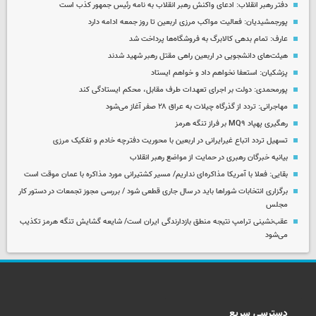
دفتر رهبر انقلاب: ادعای واکنش رهبر انقلاب به نامه رئیس جمهور کذب است
پورجمشیدیان: فعالیت مواکب مرزی اربعین تا روز جمعه ادامه دارد
عارف: تمام بدهی کالابرگ به فروشگاه‌ها پرداخت شد
هیئت‌های دانشجویی در اربعین راهی مقتل رهبر شهید شدند
پزشکیان: استعفا نخواهم داد و خواهم ایستاد
پورمحمدی: دولت بر اجرای تعهدات طرف مقابل، محکم ایستادگی کند
مهاجرانی: تردد از گذرگاه چیلات به عراق ۲۸ صفر آغاز می‌شود
رهگیری پهپاد MQ۹ بر فراز تنگه هرمز
تسهیل تردد اتباع غیرایرانی در اربعین با محوریت دفترچه خادم و تفکیک مرزی
بیانیه خبرگان رهبری در حمایت از مواضع رهبر انقلاب
بقایی: فعلا با آمریکا مذاکره‌ای نداریم/ مسیر کشتیرانی مورد مذاکره با عمان موقت است
برگزاری انتخابات شوراها باید در سال جاری قطعی شود / بررسی مجوز تجمعات در دستور کار
مجلس
عقب‌نشینی ترامپ نتیجه منطق بازدارندگی ایران است/ شایعه گشایش تنگه هرمز تکذیب
می‌شود
دسترسی سریع