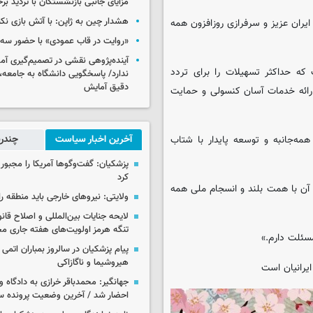
مزایای جانبی بازنشستگان با تردید بر
هشدار چین به ژاپن: با آتش بازی نکن
ایران عزیز و سرفرازی روزافزون همه
«روایت در قاب عمودی» با حضور سه 
آینده‌پژوهی نقشی در تصمیم‌گیری آ
که حداکثر تسهیلات را برای تردد
ندارد/ پاسخگویی دانشگاه به جامعه، 
دقیق آمایش
ارائه خدمات آسان کنسولی و حمایت
مه‌جانبه و توسعه پایدار با شتاب
آخرین اخبار سیاست
چندرس
پزشکیان: گفت‌وگوها آمریکا را مجبور
کرد
 آن با همت بلند و انسجام ملی همه
ولایتی: نیروهای خارجی باید منطقه را
لایحه جنایات بین‌المللی و اصلاح قان
تنگه هرمز اولویت‌های هفته جاری 
سئلت دارم.»
پیام پزشکیان در سالروز بمباران اتمی 
هیروشیما و ناگازاکی
 ایرانیان است
جهانگیر: محمدباقر خرازی به دادگاه و
احضار شد / آخرین وضعیت پرونده سا