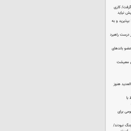
 گرفت/ کاری
ش نیاید
بپذیرید و به
 درست راهبرد
ت اطلاعات: ۲۱ عامل موساد و ۴ عضو باندهای
ای معیشت
لعدید هنوز
 با
ومی برای
نگ نبودند/