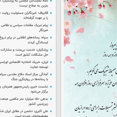
نامه نمایندگان مجلس به پزشکیان: 
بنزین به صلاح نیست
قالیباف: خبرنگاران مسئولیت روایت
را بر عهده گرفته‌اند
پیام تبریک مقامات سیاسی و نظامی 
خبرنگار
سپاه: رسانه‌های انقلابی در برابر درو
ایستادگی کردند
پزشکیان: خدمت بی‌منت و مشارکت م
حل مشکلات کشور است
ایران، شریک اتحادیه اقتصادی اوراسی
توسعه تجارت
آمادگی مرکز اسناد دفاع مقدس سپاه 
با رسانه‌ها در روایتگری جنگ
نشست خبری رئیس‌جمهور همزمان با ر
برگزار می‌شود
بدهی ۱۵۰ میلیارد متر مکعبی صن
زیرزمینی کشور
علی اکبری: دشمن در مقابل ایران 
مفتضحانه‌ای خورده است