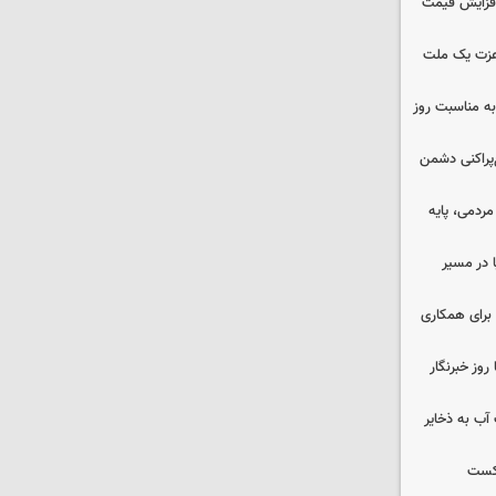
افزایش قیمت
 عزت یک ملت
به مناسبت روز
غ‌پراکنی دشمن
ردمی، پایه
ا در مسیر
برای همکاری
وز خبرنگار
عت آب به ذخایر
شکست