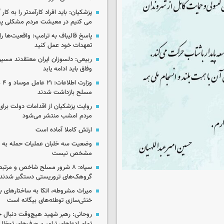
پزشکیان: باید افراد کارآمدتر را به کار
می کنیم در معیشت مردم مشکلی پی
پاسخ قالیباف به ترامپ: واقعیت‌ها را 
تعهدات خود عمل کنید
ربیعی: دلسوزان ایران معتقدند مسیر
وفاق باید ادامه یابد
وزار
مسلح بازداشت شدند
روایت پزشکیان از اقدامات دولت بر
مردم امشب منتشر می‌شود
ارتش کاملا آماده است
وضعیت سه خلبان عملیات حمله به ا
مشخص نیست
سپاه: ۸ شرور مسلح شاخص و مرتبط
گروهک‌های تروریستی دستگیر شدند
میراث مشروطه، اتکا به ساختارهای ب
خنثی‌سازی توطئه‌های بیگانه است
روحانی: رهبر شهید هیچ‌وقت دنبال ج