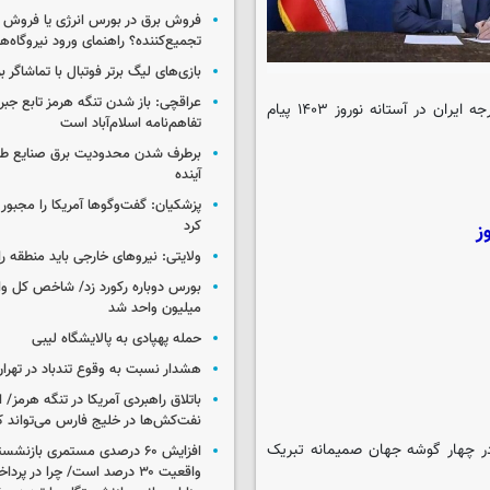
فروش برق در بورس انرژی یا فروش 
تجمیع‌کننده؟ راهنمای ورود نیروگاه‌ها 
بازی‌های لیگ برتر فوتبال با تماشاگر ب
عراقچی: باز شدن تنگه هرمز تابع جب
وزیر امور خارجه ایران در آستانه نوروز ۱۴۰۳ پیام
تفاهم‌نامه اسلام‌آباد است
برطرف شدن محدودیت‌ برق صنایع طی
آینده
پزشکیان: گفت‌وگوها آمریکا را مجبور
کرد
ز
ولایتی: نیروهای خارجی باید منطقه را
میلیون واحد شد
حمله پهپادی به پالایشگاه لیبی
هشدار نسبت به وقوع تندباد در تهرا
باتلاق راهبردی آمریکا در تنگه هرمز/
نفت‌کش‌ها در خلیج فارس می‌تواند ک
 در چهار گوشه جهان صمیمانه تبریک
افزایش ۶۰ درصدی مستمری‌ بازنش
واقعیت ۳۰ درصد است/ چرا در پ