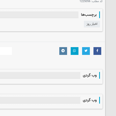
کد مطلب:
1225056
برچسب‌ها
اخبار روز
وب گردی
وب گردی