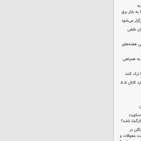
به
به بازار برق
رگزار می‌شود
ران نقض
 هفته‌های
 به همراهی
 ترک کنند
بورس دوباره رکورد زد/ شاخص کل وارد کانال ۵.۵
ن
 اسکورت
ارگشا باشد؟
ستگان در
رداخت معوقات و