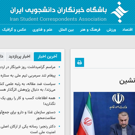
اقتصاد
ورزش
فرهنگ و هنر
بین الملل
علم و فناوری
عکس و گرافیک
آخرین اخبار
اخبار پربازدید
دا
مراسم گرامیداشت روز خبرنگار در اردب
پیغام تند سرمربی تیم ملی به ستاره 
‌نشین
سیاست ضد مقاله، به رتبه علمی کش
می‌زند/ به دنبال پژوهش اثرگذار هس
همه اطلاعات کسب‌ و کار را روی ی
نگذارید!
سلامت‌محور
دکتر رنجبر: رسانه یکی از ارکان اصلی
امنیت ملی است