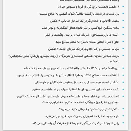
۴ مقصد دلچسب برای فرار از گرما و شلوغی تهران
بازار لبنیات در انتظار بازگشت تقاضا/ شوک قیمتی به صلاح نیست
سعید آقاخانی و حجازی‌فر در یک سریال تاریخی + عکس
سایه سنگین خودکشی بر سر خانواده‌های کهگیلویه و بویراحمد
آیینه در بازار شیشه‌ای؛ خبرنگار میان روایت، واقعیت و خطر
ادای احترام اهالی رسانه یاسوج به مقام شامخ شهدا
شهاب حسینی و رعنا آزادی‌ور در یک سریال جدید + عکس
بازدید میدانی معاون عمرانی استانداری هرمزگان از روند بازسازی پل‌های محور بندرعباس–
بندرخمیر
نیروگاه خورشیدی ۱۲.۵ مگاواتی پالایشگاه بید بلند بهبهان وارد مدار تولید شد
از انتخاب محمد صلاح شگفت‌زده‌ام/ انتظار میلان یا یوونتوس را داشتم، نه ترابزون
تشکیل شعبه ویژه رسیدگی به مسائل حقوقی خبرنگاران در خوزستان
تقویت خدمات اورژانسی رودان با استقرار چهارمین آمبولانس در جغین
شمشادی: رشد در فضای مجازی باعث شده برخی خودشان را خبرنگار بدانند/ دلاوری:
مهمترین هدیه‌ روز خبرنگار، اصلاح ساختار رسانه در ایران است
مذاکرات ترمیم دستمزد چه زمانی کلید می‌خورد؟
طرح جدید تغذیه دانشجویان بصورت مرحله‌ای اجرا می‌شود
وزیر علوم: علم قدرت می‌آفریند و رسانه از حقیقت آن پاسداری می‌کند