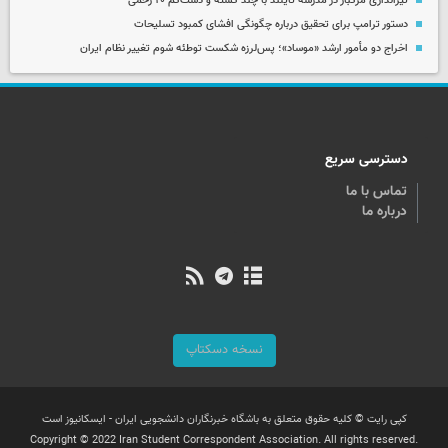
تیراندازی مرگبار در مدرسه‌ تایلند با چند کشته و دست‌کم ۲۰ زخمی
دستور ترامپ برای تحقیق درباره چگونگی افشای کمبود تسلیحات
اخراج دو مأمور ارشد «موساد»؛ پس‌لرزه شکست توطئه شوم تغییر نظام ایران
دسترسی سریع
تماس با ما
درباره ما
نسخه دسکتاپ
کپی رایت © کلیه حقوق متعلق به باشگاه خبرنگاران دانشجویی ایران - ایسکانیوز است
Copyright © 2022 Iran Student Correspondent Association. All rights reserved.