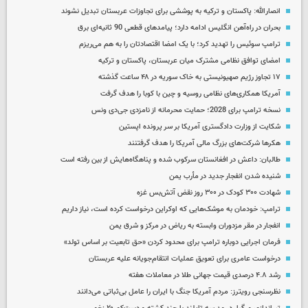
انصارالله: پاکستان و ترکیه به پوششی برای تجاوزات عربستان تبدیل نشوند
بحران در راه‌آهن انگلیس ادامه دارد؛ پیامدهای قطعی 90 ثانیه‌ای برق
ترامپ سوئیس را تهدید کرد؛ با یک امضا اقتصادتان را به هم می‌ریزم
امضای توافق نظامی مشترک میان عربستان، پاکستان و ترکیه
۱۷ تجاوز رژیم صهیونیستی به خاک سوریه در ۴۸ ساعت گذشته
آمریکا همکاری‌های نظامی روسیه و چین با کوبا را هدف گرفت
نسخه ترامپ برای 2028؛ حمایت محرمانه از نامزدی جی‌دی ونس
شکایت از وزارت دادگستری آمریکا بر سر پرونده اپستین
هکرها شرکت‌های بزرگ مالی آمریکا را هدف گرفتنند
طالبان: داعش در افغانستان سرکوب شده و پناهگاه‌هایش از بین رفته است
شنیده شدن انفجار جدید در مأرب یمن
شهادت ۳۰۰ کودک در ۳۰۰ روز نقض آتش‌بس غزه
ترامپ: خودمان به موشک‌هایی که اوکراین درخواست کرده است، نیاز داریم
انفجار در مقر مزدوران وابسته به ریاض در مرکز و شرق یمن
فرمان اجرایی دوباره ترامپ برای محدود کردن «حق تابعیت بر اساس تولد»
درخواست عامری برای تعویق عملیات انتقام‌جویانه علیه عربستان
رشد ۴.۸ درصدی قیمت جهانی طلا در معاملات هفته
نظرسنجی رویترز: مردم آمریکا جنگ با ایران را عامل بی‌ثباتی می‌دانند