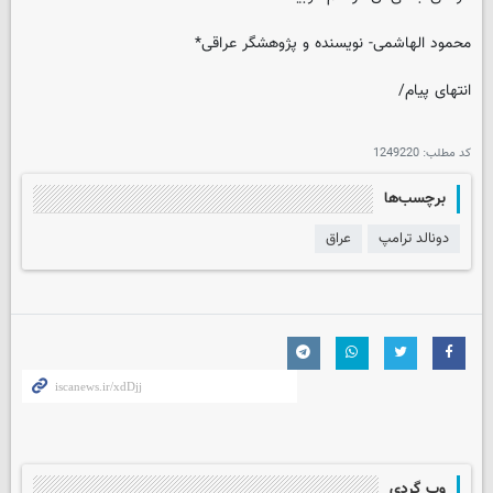
محمود الهاشمی- نویسنده و پژوهشگر عراقی*
انتهای پیام/
کد مطلب:
1249220
برچسب‌ها
دونالد ترامپ
عراق
وب گردی