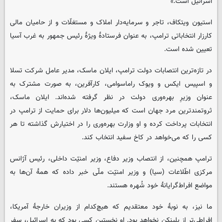
اسرائیل است.»
استیون ویتکاف، تاجر و سرمایه‌دار املاک و مستغلّات و از حامیان مالی
کارزار انتخاباتی ترامپ، به عنوان فرستادۀ ویژۀ رئیس جمهور به غرب آسیا
تعیین شده است.
در تازه‌ترین انتصابات دولت ترامپ، ایلان ماسک، مدیر عامل شرکت تسلا
و اسپیس ایکس و ویوک راماسوامی، کارآفرین، به صورت مشترک به
عنوان وزیرِ بهره‌وری دولت در نظر گرفته شده‌اند. ایلان ماسک،
ثروتمندترین مرد جهان است که میلیون‌ها دلار برای حمایت از ترامپ در
انتخابات پرداخت کرده و او وزارت بهره‌وری را در اختیارش گذاشته تا هر
کسی را که می‌خواهد در کاخ سفید انتخاب کند.
ترامپ همچنین، از انتصاب وزیر دفاع، وزیر امنیّت داخلی، رئیس آژانس
مرکزی اطّلاعات (سیا) و وزیر امنیّت ملّی خبر داده که همۀ آن‌ها به
مواضع افراط‌گرایانۀ خود شُهره هستند.
ما نیز، به نوبۀ خود معتقدیم که هیچ‌کدام از وزیران خارجۀ آمریکا،
افراطی‌تر از بلینکن نخواهد بود. او نخستین کسی بود که به اسرائیل، سفر