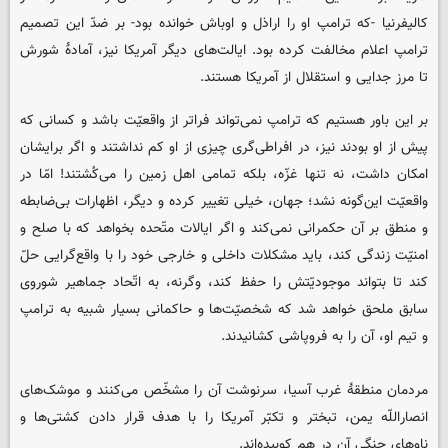
کالیفرنیا -که ترامپ او را اراذل و اوباش خوانده بود- بر ضدّ این تصمیم
ترامپ اعلام مخالفت کرده بود. ایالت‌های دیگر آمریکا نیز، آمادۀ شورش
تا مرز جدایی و استقلال از آمریکا هستند.
بر این باور هستیم که ترامپ نمی‌تواند فراتر از واقعیّت باشد و کسانی که
پیش از او بودند نیز، در افراطی‌گری چیزی از او کم نداشتند و اگر برایشان
امکان داشت، نه تنها غزّه، بلکه تمامی اهل زمین را می‌کُشتند! امّا در
واقعیّت این‌گونه نشد؛ جهان، خیلی تغییر کرده و دیگر، اظهارات بی‌ضابطه
و منطق بر آن حکمرانی نمی‌کند و اگر ایالات متّحده بخواهد که با صلح و
امنیّت زندگی کند، باید مشکلات داخلی و خارجی خود را با واقع‌گرایی حلّ
کند تا بتواند موجودیّتش را حفظ کند، وگرنه، به اتّحاد جماهیر شوروی
سابق ملحق خواهد شد که شخصیّت‌ها و حاکمانی بسیار شبیه به ترامپ
و تیم او، آن را به فروپاشی کشانیدند.
مردمان منطقۀ غرب آسیا، سرنوشت آن را مشخّص می‌کنند و موشک‌های
انصاراللّه یمن، تبختر و تکبّر آمریکا را با هدف قرار دادن کشتی‌ها و
ناوهای جنگی آن در هم کوبیده‌اند.