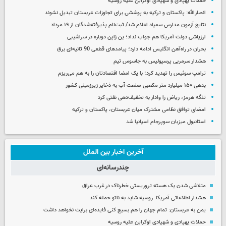
حملات پهپادی و شهپادی اوکراین علیه روسیه
انصارالله: پاکستان و ترکیه به پوششی برای تجاوزات عربستان تبدیل نشوند
نتایج آزمون مدارس سمپاد اعلام شد/ ثبت‌نام پذیرفته‌شدگان از ۱۹ مرداد
ارزپاشی دولت آمریکا هم جواب نداد؛ ین ژاپن دوباره در سراشیبی
بحران در راه‌آهن انگلیس ادامه دارد؛ پیامدهای قطعی 90 ثانیه‌ای برق
هشدار سرمربی پرسپولیس به جاسوس تیم
ترامپ سوئیس را تهدید کرد؛ با یک امضا اقتصادتان را به هم می‌ریزم
بدهی ۱۵۰ میلیارد متر مکعبی صنعت آب به ذخایر زیرزمینی کشور
تنگه هرمز، ریاض را وادار به تخفیف‌دهی نفتی کرد
امضای توافق نظامی مشترک میان عربستان، پاکستان و ترکیه
استانبول میزبان سوپرجام اسپانیا شد
آخرین اخبار بین الملل
چندرسانه‌ای
متلاشی شدن یک هسته تروریستی خطرناک در غرب عراق
هشدار اطلاعاتی آمریکا: روسیه شاید به ناتو حمله کند
یمن به عربستان: تمام جهان را هم بسیج کنی فایده‌ای برایت نخواهد داشت
حملات پهپادی و شهپادی اوکراین علیه روسیه