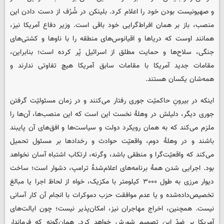
و صهیونیست بودن خود را اعلام کرد. بلینکن در شُرُف از دست دادن این
منصب، باز بر همان افراط‌گرایی خود باقی است. وزیر دفاع آمریکا نیز،
همانند اوست که دریاها و اقیانوس‌های منطقه را با ناوها و کشتی‌های
جنگی، سلاح‌ها و حمایت مطلق از اسرائیل پُر کرده است؛ بنابراین،
مقامات جدید آمریکا با مقامات سابق آمریکا هیچ تفاوتی ندارند و
همه‌شان یکسان هستند.
اینکه در بیرونِ حاکمیّت جوری رفتار می‌کنند و در زمان مسئولیّت گرفتن
جوری دیگر، دلیلش در وهلۀ نخست این است که این منصب‌ها، آن‌ها را
ملزم می‌کند که به همان رویکرد دولت و سیاست‌ها و افق‌های آن پایبند
باشند و در وهلۀ دوم، واقعیّت حوادث و رخدادها بر مسئول تحمیل
می‌کند که واقعیّت‌گرا و منطقی باشد، وگرنه، ارتکاب اشتباه آسان نخواهد
بود. اجرایی شدن همۀ برنامه‌های اعلام‌شدۀ ترامپ، دشوار است؛ ساخت
دیوار مرزی به طول ۳۰۰۰ کیلومتر با مکزیک، خواه از لحاظ اجرا یا مبالغ
تخصیص‌داده‌شده و یا عدم موافقت حزب دموکرات با انجام آن کار آسانی
نیست. همچنین، اخراج مهاجران نیز، امکان‌پذیر نیست؛ چون ایالت‌های
آمریکا بر ضدّ این تصمیم شورش خواهد کرد. همان‌گونه که فرماندار