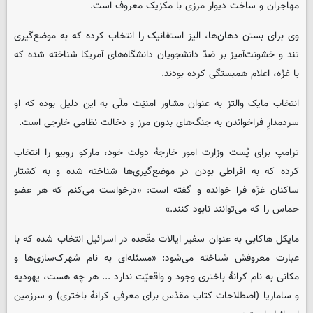
مهاجران و ساخت دیوار مرزی با مکزیک معروف است.
وی برای بستن دهان‌ها، الیز استفانیک را انتخاب کرده که به موضع‌گیری
تند و خشونت‌آمیز بر ضدّ دانشجویان دانشگاه‌های آمریکا شناخته شده که
با غزّه، اعلام همبستگی کرده بودند.
انتخاب مایک والتز به عنوان مشاور امنیّت ملّی به این دلیل بوده که او
سردمدارِ فراخواندن به جنگ‌های بدون مرز و دخالت نظامی خارجی است.
ترامپ برای پُست وزارت امور خارجۀ دولت خود، مارکو روبیو را انتخاب
کرده که به افراطی بودن در موضع‌گیری‌ها شناخته شده و به کشتار
ساکنان غزّه فرا خوانده و گفته است: «درخواست می‌کنم که هر عضو
حماس را که می‌توانند نابود کنند.»
مایکل هاکابی به عنوان سفیر ایالات متّحده در اسرائیل انتخاب شده که با
عبارت معروفش شناخته می‌شود: «مسئله‌ای به نام شهرک‌سازی‌ها و
مکانی به نام کرانۀ باختری وجود و واقعیّت ندارد ... هر چه هست، یهودیه
و ساماریا (اصطلاحات کتاب مقدّس برای معرفی کرانۀ باختری) و سرزمین