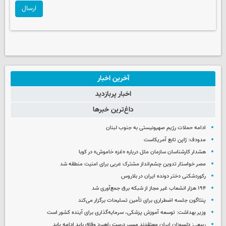
ارسال
آخرین اخبار
اخبار پربازدید
داغ‌ترین خبرها
ادامه حملات رژیم صهیونیستی به جنوب لبنان
مدودف: ژاپن تابع آمریکاست
هشدار کارشناسان سازمان ملل درباره «غزه‌ خاموش» در کوبا
مصر خواستار تدوین چشم‌انداز مشترک عربی برای امنیت منطقه شد
رکوردشکنی دختر دونده ایران در بلاروس
۱۹۴ هزار انشعاب غیر مجاز از شبکه برق جمع‌آوری شد
پنتاگون جلسه اضطراری برای تأمین تسلیحات برگزار می‌کند
وزیر بهداشت: توسعه آموزش پزشکی، سرمایه‌گذاری برای آینده کشور است
ربیعی: دلسوزان ایران معتقدند مسیر درست راهبرد وفاق باید ادامه یابد