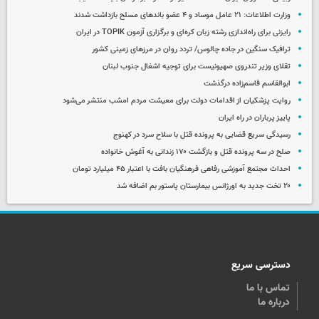
وزارت اطلاعات: ۲۱ عامل موساد و ۴ عضو باندهای مسلح بازداشت شدند
رایزنی برای راه‌اندازی رشته زبان کره‌ای و برگزاری آزمون TOPIK در ایران
ترافیک سنگین در جاده چالوس/ تردد روان در مرزهای زمینی کشور
تقلای وزیر تندروی صهیونیست برای توجیه اشغال جنوب لبنان
ابوالقاسم قاسم‌زاده درگذشت
روایت پزشکیان از اقدامات دولت برای معیشت مردم امشب منتشر می‌شود
پاییز پرباران در راه ایران
رسیدگی سریع قضایی به پرونده قتل با سلاح سرد در کهنوج
صلح در سه پرونده قتل و بازگشت ۱۷۰ زندانی به آغوش خانواده
احداث مجتمع آموزشی رفاهی فرهنگیان بافت با اعتبار ۴۵ میلیارد تومان
۲۰ تخت جدید به اورژانس بیمارستان پاستور بم اضافه شد
دسترسی سریع
تماس با ما
درباره ما