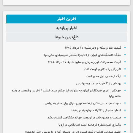
آخرین اخبار
اخبار پربازدید
داغ‌ترین خبرها
قیمت طلا و سکه و دلار شنبه ۱۷ مرداد ۱۴۰۵
حذف دانشگاه‌های ایران از «تایمز» بخاطر تحریم‌های مالی بود
قیمت محصولات ایران‌خودرو و سایپا شنبه ۱۷ مرداد ۱۴۰۵
افزایش یک دلاری قیمت نفت
لیگ از همان اول جدی است
رونمایی از ۲ خرید جدید پرسپولیس
جهانگیر: امروز خبرنگاران ایران به عنوان خار چشم می‌درخشند / آخرین وضعیت پرونده
ساعدی‌نیا
دعوت مجدد عربستان از نخست‌وزیر عراق برای سفر به ریاض
ادعای جنجالی تلگراف درباره رئیس فیفا
صنعت و معدن باید در اولویت جهاددانشگاهی استان باشد
برکناری غیرمنتظره فرمانده ارشد آمریکایی در اروپا
حضور میدانی کارکنان ثبت اسناد دیر در روستای کناری با پویش «نذر خدمت»