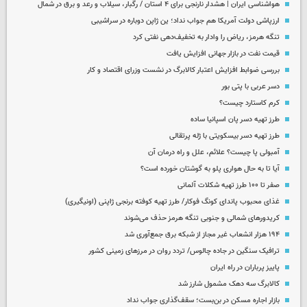
هواشناسی ایران | هشدار نارنجی برای ۴ استان / رگبار، سیلاب و رعد و برق در شمال
ارزپاشی دولت آمریکا هم جواب نداد؛ ین ژاپن دوباره در سراشیبی
تنگه هرمز، ریاض را وادار به تخفیف‌دهی نفتی کرد
قیمت نفت در بازار جهانی افزایش یافت
بررسی ضوابط افزایش اعتبار کالابرگ در نشست وزرای اقتصاد و کار
دسر عربی با پتی بور
کرم کاستارد چیست؟
طرز تهیه دسر پان اسپانیا ساده
طرز تهیه دسر بیسکویتی با ژله پرتقالی
آمبولی پا چیست؟ علائم، علل و راه درمان آن
آیا تا به حال هواری پلو به گوشتان خورده است؟
صفر تا ۱۰۰ طرز تهیه شکلات آلمانی
غذای محبوب پاندای کونگ فوکار/ طرز تهیه کوفته برنجی ژاپنی (اونیگیری)
کریدورهای شمالی و جنوبی تنگه هرمز حذف می‌شوند
۱۹۴ هزار انشعاب غیر مجاز از شبکه برق جمع‌آوری شد
ترافیک سنگین در جاده چالوس/ تردد روان در مرزهای زمینی کشور
پاییز پرباران در راه ایران
کالابرگ سه دهک مشمول شارز شد
بازار اجاره مسکن در بن‌بست؛ سقف‌گذاری جواب نداد