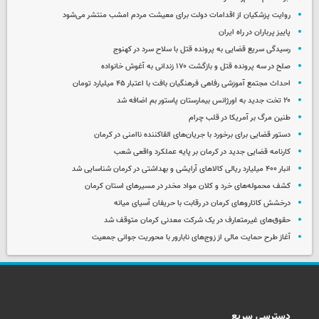
روایت پزشکیان از اقدامات دولت برای معیشت مردم امشب منتشر می‌شود
پاییز پرباران در راه ایران
رسیدگی سریع قضایی به پرونده قتل با سلاح سرد در کهنوج
صلح در سه پرونده قتل و بازگشت ۱۷۰ زندانی به آغوش خانواده
احداث مجتمع آموزشی رفاهی فرهنگیان بافت با اعتبار ۴۵ میلیارد تومان
۲۰ تخت جدید به اورژانس بیمارستان پاستور بم اضافه شد
طنین مرگ بر آمریکا در قلب چرام
دستور قضایی برای برخورد با جریان‌های القاکننده ناامنی در کرمان
کارنامه قضایی جدید در کرمان بر پایه عملکرد واقعی شعب
انبار ۴۰۰ میلیارد ریالی کالاهای آرایشی و بهداشتی در کرمان شناسایی شد
کشف محموله‌های خرد و کلان مواد مخدر در مسیرهای استان کرمان
درخشش کاتاروهای کرمان در رقابت با حریفان آسیای میانه
حقوق‌های غیرمتعارف در یک شرکت معدنی کرمان متوقف شد
آغاز طرح حمایت مالی از زوج‌های نابارور با محوریت جوانی جمعیت
دسترسی سریع