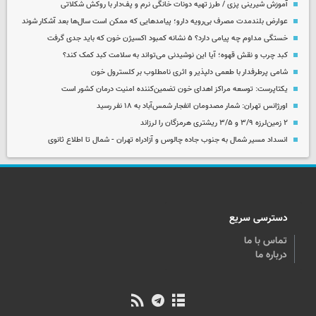
آموزش شیرینی پزی / طرز تهیه دونات خانگی نرم و پف‌دار با روکش شکلاتی
عوارض بلندمدت مصرف بی‌رویه دارو؛ پیامدهایی که ممکن است سال‌ها بعد آشکار شوند
خستگی مداوم چه پیامی دارد؟ ۵ نشانه کمبود اکسیژن خون که باید جدی گرفت
کبد چرب و نقش قهوه؛ آیا این نوشیدنی می‌تواند به سلامت کبد کمک کند؟
شامی پرطرفدار با طعمی دلپذیر و اثری نامطلوب بر کلسترول خون
یکتاپرست: توسعه مراکز اهدای خون تضمین‌کننده امنیت درمان کشور است
اورژانس تهران: شمار مصدومان انفجار شمس‌آباد به ۱۸ نفر رسید
۲ زمین‌لرزه ۳/۹ و ۳/۵ ریشتری هرمزگان را لرزاند
انسداد مسیر شمال به جنوب جاده چالوس و آزادراه تهران - شمال تا اطلاع ثانوی
دسترسی سریع
تماس با ما
درباره ما