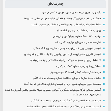
چندرسانه‌ای
رگبار و رعدوبرق در راه شمال کشور؛ تهران خنک‌تر می‌شود
هواشناسی امروز ایران/ گردوخاک و کاهش کیفیت هوا در بعضی استان‌ها
سامانه‌های تامین اجتماعی بدون قطعی و اختلال در دسترس است
وزش باد شدید تا شنبه در تهران ادامه دارد
توقیف ۱۷۲ دستگاه خودروی لوکس و آپارتمان
شایعه «معافیت سربازان فراری» تکذیب شد
آموزش شیرینی پزی / طرز تهیه سوهان عسلی بدون شکر خانگی
آموزش آشپزی / طرز تهیه دال عدس بوشهری با گوشت قلقلی و تمرهندی
۷ اشتباه رایج در مصرف دارو که می‌تواند سلامتتان را به خطر بیندازد
دستگیری شوهر در ماجرای گم‌شدن یک زن
جزئیات قتل جوان تهرانی توسط ۳ مرد پژو سوار
هشدار جدید سازمان جهانی بهداشت درباره وضعیت ابولا در کنگو
وضعیت جوی مرزهای غربی ایران و شهرهای زیارتی عراق طی دو روز آینده
آموزش مجازی هرگز نمی‌تواند جایگزین آموزش حضوری شود/ بازدهی واقعی آموزش با تعدد
پیام‌رسان‌ها ایجاد نمی‌شود
جزئیات پرونده کلاهبرداری یک شرکت مهاجرتی با حدود ۳۰۰ شاکی
۴ علامت هشدار در پاها که می‌تواند نشانه مشکلات جدی سلامت باشد