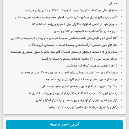
همدان
همایش ملی بزرگداشت کریم‌خان زند اردیبهشت ۱۴۰۶ در ملایر برگزار می‌شود
تأمین پایدار انرژی برق در شهرستان ملایر با اجرای مجموعه‌ای از طرح‌های زیرساختی
مدیران باید از تمامی اختیارات قانونی برای تسریع پروژه‌ها استفاده کنند
طرح حامی بازگشت‌امید به اکوسیستم دانشجو محور
آغاز فصل دوم کاوش‌های باستان‌شناسی محوطه تاریخی حاجی‌خان در شهرستان فامنین
بازار داغ موی طبیعی؛ از قیمت‌های وسوسه‌کننده تا پشیمانی فروشندگان
بهره‌برداری از ۶ سایت ارتباطی در شمال استان/ گام بلند ماکو به سوی کشاورزی هوشمند
جریان شرب پس از ۱۲ ساعت عملیات ترمیم به شبکه بازگشت
۱۵ هزار بهمئی در مسیر کربلا گام برداشتند
سرمایه‌گذاری ۲۰۰۰ میلیارد تومانی برای احداث دامپروری ۳۰۰۰ رأسی در همدان
مهار آتش‌سوزی مخزن ۳۰۰۰ لیتری گازوئیل در برج سعیدیه
مرگ یک شهروند در آتش‌سوزی مجتمع تجاری سعیدیه همدان
یادمان شهید گمنام در دانشگاه فرهنگیان کهگیلویه و بویراحمد تکمیل شد
تراز اول شدن داوران کهگیلویه و بویراحمد در لیگ برتر فوتبال کشور
رگبار و رعدوبرق در راه شمال کشور؛ تهران خنک‌تر می‌شود
آخرین اخبار جامعه