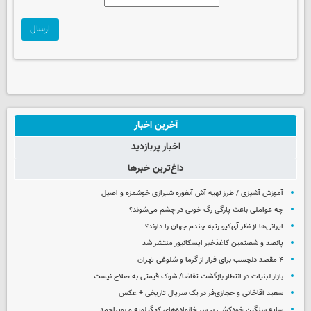
ارسال
آخرین اخبار
اخبار پربازدید
داغ‌ترین خبرها
آموزش آشپزی / طرز تهیه آش آبغوره شیرازی خوشمزه و اصیل
چه عواملی باعث پارگی رگ خونی در چشم می‌شوند؟
ایرانی‌ها از نظر آی‌کیو رتبه چندم جهان را دارند؟
پانصد و شصتمین کاغذخبر ایسکانیوز منتشر شد
۴ مقصد دلچسب برای فرار از گرما و شلوغی تهران
بازار لبنیات در انتظار بازگشت تقاضا/ شوک قیمتی به صلاح نیست
سعید آقاخانی و حجازی‌فر در یک سریال تاریخی + عکس
سایه سنگین خودکشی بر سر خانواده‌های کهگیلویه و بویراحمد