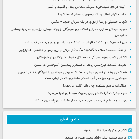
آیینه در بازار شیشه‌ای؛ خبرنگار میان روایت، واقعیت و خطر
ادای احترام اهالی رسانه یاسوج به مقام شامخ شهدا
شهاب حسینی و رعنا آزادی‌ور در یک سریال جدید + عکس
بازدید میدانی معاون عمرانی استانداری هرمزگان از روند بازسازی پل‌های محور بندرعباس–
بندرخمیر
نیروگاه خورشیدی ۱۲.۵ مگاواتی پالایشگاه بید بلند بهبهان وارد مدار تولید شد
از انتخاب محمد صلاح شگفت‌زده‌ام/ انتظار میلان یا یوونتوس را داشتم، نه ترابزون
تشکیل شعبه ویژه رسیدگی به مسائل حقوقی خبرنگاران در خوزستان
تقویت خدمات اورژانسی رودان با استقرار چهارمین آمبولانس در جغین
شمشادی: رشد در فضای مجازی باعث شده برخی خودشان را خبرنگار بدانند/ دلاوری:
مهمترین هدیه‌ روز خبرنگار، اصلاح ساختار رسانه در ایران است
مذاکرات ترمیم دستمزد چه زمانی کلید می‌خورد؟
طرح جدید تغذیه دانشجویان بصورت مرحله‌ای اجرا می‌شود
وزیر علوم: علم قدرت می‌آفریند و رسانه از حقیقت آن پاسداری می‌کند
چندرسانه‌ای
تشییع پیکر زنده‌یاد «اکبر عبدی»
مراسم تشییع پیکر «قائد شهید امت» در مشهد