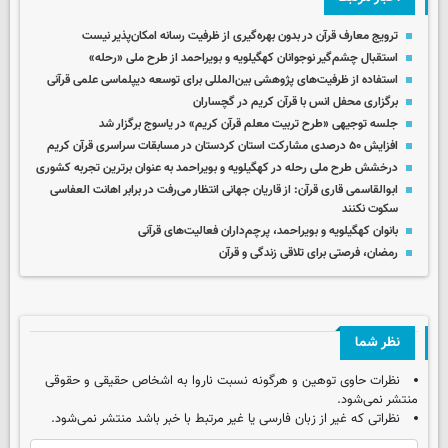
ترویج معارف قرآن در بدون بهره‌گیری از ظرفیت رسانه امکان‌پذیر نیست
استقبال چشم‌گیر نوجوانان کهگیلویه و بویراحمد از طرح ملی «رحله»
استفاده از ظرفیت‏‌های پژوهشی بین‌المللی برای توسعه دیپلماسی علمی قرآنی
برگزاری محفل انس با قرآن کریم در گچساران
جلسه توجیهی «طرح تربیت معلم قرآن کریم» در یاسوج برگزار شد
افزایش ۵۰ درصدی مشارکت استان کردستان در مسابقات سراسری قرآن کریم
درخشش طرح ملی رحله در کهگیلویه و بویراحمد به عنوان برترین تجربه کشوری
ابوالقاسمی قاری قرآن: از قاریان جهانی انتظار می‌رفت در برابر اهانت العفاسی
سکوت نکنند
بانوان کهگیلویه و بویراحمد، پرچم‌داران فعالیت‌های قرآنی
رمضان، فرصتی برای تلاقی زندگی و قرآن
نظر شما
نظرات حاوی توهین و هرگونه نسبت ناروا به اشخاص حقیقی و حقوقی
منتشر نمی‌شود.
نظراتی که غیر از زبان فارسی یا غیر مرتبط با خبر باشد منتشر نمی‌شود.