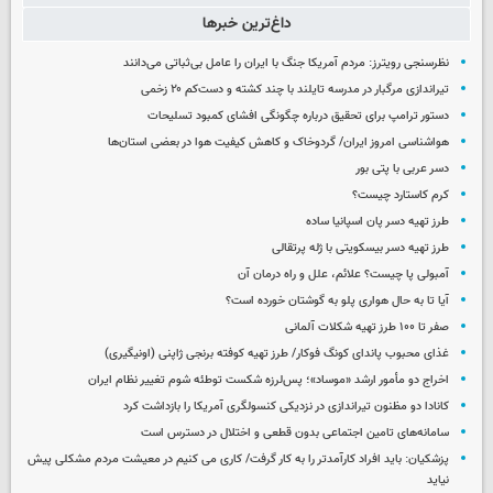
داغ‌ترین خبرها
نظرسنجی رویترز: مردم آمریکا جنگ با ایران را عامل بی‌ثباتی می‌دانند
تیراندازی مرگبار در مدرسه‌ تایلند با چند کشته و دست‌کم ۲۰ زخمی
دستور ترامپ برای تحقیق درباره چگونگی افشای کمبود تسلیحات
هواشناسی امروز ایران/ گردوخاک و کاهش کیفیت هوا در بعضی استان‌ها
دسر عربی با پتی بور
کرم کاستارد چیست؟
طرز تهیه دسر پان اسپانیا ساده
طرز تهیه دسر بیسکویتی با ژله پرتقالی
آمبولی پا چیست؟ علائم، علل و راه درمان آن
آیا تا به حال هواری پلو به گوشتان خورده است؟
صفر تا ۱۰۰ طرز تهیه شکلات آلمانی
غذای محبوب پاندای کونگ فوکار/ طرز تهیه کوفته برنجی ژاپنی (اونیگیری)
اخراج دو مأمور ارشد «موساد»؛ پس‌لرزه شکست توطئه شوم تغییر نظام ایران
کانادا دو مظنون تیراندازی در نزدیکی کنسولگری آمریکا را بازداشت کرد
سامانه‌های تامین اجتماعی بدون قطعی و اختلال در دسترس است
پزشکیان: باید افراد کارآمدتر را به کار گرفت/ کاری می کنیم در معیشت مردم مشکلی پیش
نیاید