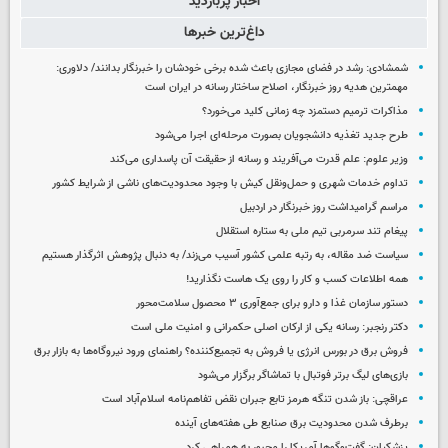
اخبار پربازدید
داغ‌ترین خبرها
شمشادی: رشد در فضای مجازی باعث شده برخی خودشان را خبرنگار بدانند/ دلاوری:
مهمترین هدیه‌ روز خبرنگار، اصلاح ساختار رسانه در ایران است
مذاکرات ترمیم دستمزد چه زمانی کلید می‌خورد؟
طرح جدید تغذیه دانشجویان بصورت مرحله‌ای اجرا می‌شود
وزیر علوم: علم قدرت می‌آفریند و رسانه از حقیقت آن پاسداری می‌کند
تداوم خدمات شهری و حمل‌ونقل کیش با وجود محدودیت‌های ناشی از شرایط کشور
مراسم گرامیداشت روز خبرنگار در اردبیل
پیغام تند سرمربی تیم ملی به ستاره استقلال
سیاست ضد مقاله، به رتبه علمی کشور آسیب می‌زند/ به دنبال پژوهش اثرگذار هستیم
همه اطلاعات کسب‌ و کار را روی یک هاست نگذارید!
دستور سازمان غذا و دارو برای جمع‌آوری ۳ محصول سلامت‌محور
دکتر رنجبر: رسانه یکی از ارکان اصلی حکمرانی و امنیت ملی است
فروش برق در بورس انرژی یا فروش به تجمیع‌کننده؟ راهنمای ورود نیروگاه‌ها به بازار برق
بازی‌های لیگ برتر فوتبال با تماشاگر برگزار می‌شود
عراقچی: باز شدن تنگه هرمز تابع جبران نقض تفاهم‌نامه اسلام‌آباد است
برطرف شدن محدودیت‌ برق صنایع طی هفته‌های آینده
پزشکیان: گفت‌وگوها آمریکا را مجبور به همراهی کرد