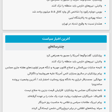
ولایتی: نیروهای خارجی باید منطقه را ترک کنند
بورس دوباره رکورد زد/ شاخص کل وارد کانال ۵.۵ میلیون واحد شد
حمله پهپادی به پالایشگاه لیبی
هشدار نسبت به وقوع تندباد در تهران
آخرین اخبار سیاست
چندرسانه‌ای
پزشکیان: گفت‌وگوها آمریکا را مجبور به همراهی کرد
ولایتی: نیروهای خارجی باید منطقه را ترک کنند
لایحه جنایات بین‌المللی و اصلاح قانون مهریه و تنگه هرمز اولویت‌های هفته جاری مجلس
پیام پزشکیان در سالروز بمباران اتمی آمریکا علیه هیروشیما و ناگازاکی
جهانگیر: محمدباقر خرازی به دادگاه ویژه روحانیت احضار شد / آخرین وضعیت پرونده
ساعدی‌نیا
نامه نمایندگان مجلس به پزشکیان: افزایش قیمت بنزین به صلاح نیست
قالیباف: خبرنگاران مسئولیت روایت عزت یک ملت را بر عهده گرفته‌اند
پیام تبریک مقامات سیاسی و نظامی به مناسبت روز خبرنگار
سپاه: رسانه‌های انقلابی در برابر دروغ‌پراکنی دشمن ایستادگی کردند