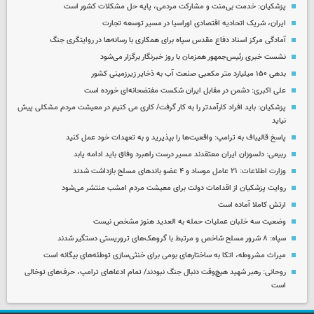
پزشکیان: خدمت بی‌منت و مشارکت مردمی، پایه حل مشکلات کشور است
ایران، شریک اتحادیه اقتصادی اوراسیا در مسیر توسعه تجارت
آمادگی مرکز اسناد دفاع مقدس سپاه برای همکاری با رسانه‌ها در روایتگری جنگ
نشست خبری رئیس‌جمهور همزمان با روز خبرنگار برگزار می‌شود
بدهی ۱۵۰ میلیارد متر مکعبی صنعت آب به ذخایر زیرزمینی کشور
علی اکبری: دشمن در مقابل ایران شکست مفتضحانه‌ای خورده است
پزشکیان: باید افراد کارآمدتر را به کار گرفت/ کاری می کنیم در معیشت مردم مشکلی پیش
نیاید
پاسخ قالیباف به ترامپ: واقعیت‌ها را بپذیرید و به تعهدات خود عمل کنید
ربیعی: دلسوزان ایران معتقدند مسیر درست راهبرد وفاق باید ادامه یابد
وزارت اطلاعات: ۲۱ عامل موساد و ۴ عضو باندهای مسلح بازداشت شدند
روایت پزشکیان از اقدامات دولت برای معیشت مردم امشب منتشر می‌شود
ارتش کاملا آماده است
وضعیت سه خلبان عملیات حمله به العدید هنوز مشخص نیست
سپاه: ۸ شرور مسلح شاخص و مرتبط با گروهک‌های تروریستی دستگیر شدند
میراث مشروطه، اتکا به ساختارهای بومی برای خنثی‌سازی توطئه‌های بیگانه است
روحانی: رهبر شهید هیچ‌وقت دنبال جنگ نبودند/ تمام ادعاهای ترامپ، حرف‌های توخالی
است