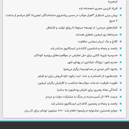
اربعین»
فرزاد فرزین مجری «صحنه» شد
پیش بینی استقرار ۳هزار موکب در مسیر پیاده‌روی «جاماندگان ابعین»/ آغاز مراسم از ساعت
۶ صبح
کمک‌های مردمی؛ از توسعه حرم‌ها تا رونق تولید و اشتغال
سینماها روز اربعین تعطیل هستند
کلاغ و یک تریلر سیاسی متفاوت
پانصد و پنجاه و ششمین کاغذخبر ایسکانیوز منتشر شد
«سرسره بازی» کتابی برای حل تعارض در موقعیت‌های روزمره کودکان
محرم شهر؛ پژواک عزاداری در پهنای شهر
یادبود اکبر عبدی در صداوسیما برگزار می‌شود
«زنده‌شور» از «استخر» رد شد؛ ثبت رکورد تازه فروش برای دو فیلم
تقویت ظرفیت خدمات موکب‌ها متناسب با افزایش زائران اربعین
آمادگی بعثه رهبری برای اعزام روحانیون به سامرا
مرمت ۱۴۹ اثر آسیب‌دیده در جنگ با مشارکت دولت و مردم
پانصد و پنجاه و پنجمین کاغذخبر ایسکانیوز منتشر شد
جوایز نخستین جشنواره «ریلیمو» اعلام شد؛ ۸۰۰ میلیون تومان برای اثر برتر