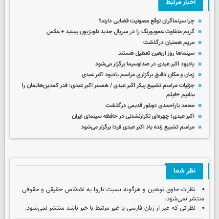
اخبار مرتبط
چرا سینماگران توقع مصونیت قضایی دارند؟
گریم متفاوت عموپورنگ را در سریال جدید تلویزیون ببینید + عکس
مریم همتیان درگذشت
سینماها روز اربعین تعطیل هستند
یادبود اکبر عبدی در صداوسیما برگزار می‌شود
زمان و مکان دقیق برگزاری مراسم یادبود اکبر عبدی
جزئیات مراسم تشییع پیکر اکبر عبدی / همسر اکبر عبدی: قدر کمدین‌هایمان را
بدانیم +فیلم
محمد یاراحمدی دوبلور قدیمی درگذشت
اکبر عبدی؛ چهره‌ای تکرارنشدنی در حافظه سینمای ایران
مراسم تشییع زنده یاد اکبر عبدی فردا برگزار می‌شود
نظر شما
نظرات حاوی توهین و هرگونه نسبت ناروا به اشخاص حقیقی و حقوقی
منتشر نمی‌شود.
نظراتی که غیر از زبان فارسی یا غیر مرتبط با خبر باشد منتشر نمی‌شود.