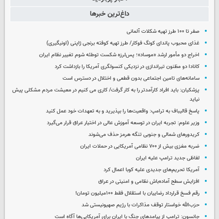
داغ‌ترین خبرها
صفر تا ۱۰۰ طرز تهیه شکلات آلمانی
غذای محبوب پاندای کونگ فوکار/ طرز تهیه کوفته برنجی ژاپنی (اونیگیری)
اخراج دو مأمور ارشد «موساد»؛ پس‌لرزه شکست توطئه شوم تغییر نظام ایران
کانادا دو مظنون تیراندازی در نزدیکی کنسولگری آمریکا را بازداشت کرد
سامانه‌های تامین اجتماعی بدون قطعی و اختلال در دسترس است
پزشکیان: باید افراد کارآمدتر را به کار گرفت/ کاری می کنیم در معیشت مردم مشکلی پیش
نیاید
پاسخ قالیباف به ترامپ: واقعیت‌ها را بپذیرید و به تعهدات خود عمل کنید
وزیر علوم: تجربه ایران در توسعه آموزش عالی در اختیار عراق قرار می‌گیرد
کریدورهای شمالی و جنوبی تنگه هرمز حذف می‌شوند
ضربه مغزی بیش از ۷۰۰ نظامی آمریکایی در حملات ایران
لفاظی جدید ترامپ علیه ایران
آمریکا تحریم‌های جدیدی علیه کوبا اعمال کرد
افزایش سطح آماده‌باش نظامی و امنیتی در عراق
رقم فسخ قرارداد رضاییان با استقلال فقط ۱۰۰میلیون تومان!
حزب‌الله خواستار توقف مذاکرات با رژیم صهیونیستی شد
جانسون: ترامپ از پیامدهای جنگ با ایران برای آمریکایی‌ها آگاه است