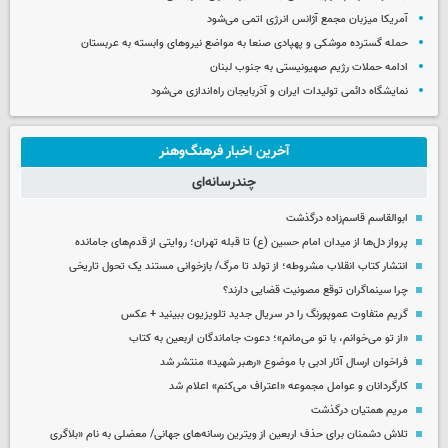
آمریکا میزبان مجمع آژانس انرژی اتمی می‌شود
حمله گسترده موشکی و پهپادی صنعا به مواضع نیروهای وابسته به عربستان
ادامه حملات رژیم صهیونیستی به جنوب لبنان
نمایشگاه دائمی تولیدات ایران و آذربایجان راه‌اندازی می‌شود
آخرین اخبار فرهنگ‌وهنر
چندرسانه‌ای
ابوالقاسم قاسم‌زاده درگذشت
پرواز دل‌ها از میدان امام حسین (ع) تا قبله تهران؛ روایتی از قدم‌های جامانده
انتشار کتاب انقلاب مشروطه؛ از تولد تا مرگ/ بازخوانی مستند یک تحول تاریخی
چرا سینماگران توقع مصونیت قضایی دارند؟
گریم متفاوت عموپورنگ را در سریال جدید تلویزیون ببینید + عکس
«از تو می‌خوانم، با تو می‌مانم»؛ دعوت جاماندگان اربعین به کتاب
فراخوان ارسال آثار ادبی با موضوع «رهبر شهید» منتشر شد
کارگردانان و عوامل مجموعه «اعتراف می‌کنم» اعلام شد
مریم همتیان درگذشت
تلاش دشمنان برای حذف اربعین از ویترین رسانه‌های جهانی/ معضلی به نام «بلاگری