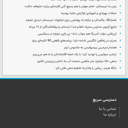
یمن به عربستان: تمام جهان را هم بسیج کنی فایده‌ای برایت نخواهد داشت
حملات پهپادی و شهپادی اوکراین علیه روسیه
انصارالله: پاکستان و ترکیه به پوششی برای تجاوزات عربستان تبدیل نشوند
نتایج آزمون مدارس سمپاد اعلام شد/ ثبت‌نام پذیرفته‌شدگان از ۱۹ مرداد
ارزپاشی دولت آمریکا هم جواب نداد؛ ین ژاپن دوباره در سراشیبی
بحران در راه‌آهن انگلیس ادامه دارد؛ پیامدهای قطعی 90 ثانیه‌ای برق
هشدار سرمربی پرسپولیس به جاسوس تیم
ترامپ سوئیس را تهدید کرد؛ با یک امضا اقتصادتان را به هم می‌ریزم
بدهی ۱۵۰ میلیارد متر مکعبی صنعت آب به ذخایر زیرزمینی کشور
تنگه هرمز، ریاض را وادار به تخفیف‌دهی نفتی کرد
دسترسی سریع
تماس با ما
درباره ما