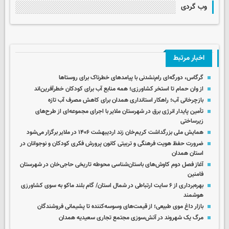
وب گردی
اخبار مرتبط
گرگاس، دورگه‌ای رام‌نشدنی با پیامدهای خطرناک برای روستاها
از وان حمام تا استخر کشاورزی؛ همه منابع آب برای کودکان خطرآفرین‌اند
بازچرخانی آب؛ راهکار استانداری همدان برای کاهش مصرف آب تازه
تأمین پایدار انرژی برق در شهرستان ملایر با اجرای مجموعه‌ای از طرح‌های
زیرساختی
همایش ملی بزرگداشت کریم‌خان زند اردیبهشت ۱۴۰۶ در ملایر برگزار می‌شود
ضرورت حفظ هویت فرهنگی و تربیتی کانون پرورش فکری کودکان و نوجوانان در
استان همدان
آغاز فصل دوم کاوش‌های باستان‌شناسی محوطه تاریخی حاجی‌خان در شهرستان
فامنین
بهره‌برداری از ۶ سایت ارتباطی در شمال استان/ گام بلند ماکو به سوی کشاورزی
هوشمند
بازار داغ موی طبیعی؛ از قیمت‌های وسوسه‌کننده تا پشیمانی فروشندگان
مرگ یک شهروند در آتش‌سوزی مجتمع تجاری سعیدیه همدان