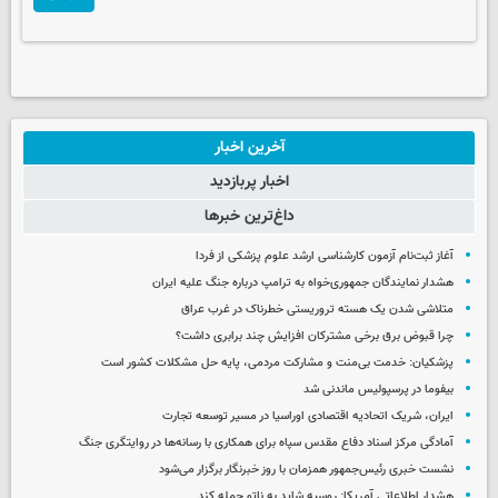
آخرین اخبار
اخبار پربازدید
داغ‌ترین خبرها
آغاز ثبت‌نام‌ آزمون کارشناسی ارشد علوم پزشکی از فردا
هشدار نمایندگان جمهوری‌خواه به ترامپ درباره جنگ علیه ایران
متلاشی شدن یک هسته تروریستی خطرناک در غرب عراق
چرا قبوض برق برخی مشترکان افزایش چند برابری داشت؟
پزشکیان: خدمت بی‌منت و مشارکت مردمی، پایه حل مشکلات کشور است
بیفوما در پرسپولیس ماندنی شد
ایران، شریک اتحادیه اقتصادی اوراسیا در مسیر توسعه تجارت
آمادگی مرکز اسناد دفاع مقدس سپاه برای همکاری با رسانه‌ها در روایتگری جنگ
نشست خبری رئیس‌جمهور همزمان با روز خبرنگار برگزار می‌شود
هشدار اطلاعاتی آمریکا: روسیه شاید به ناتو حمله کند