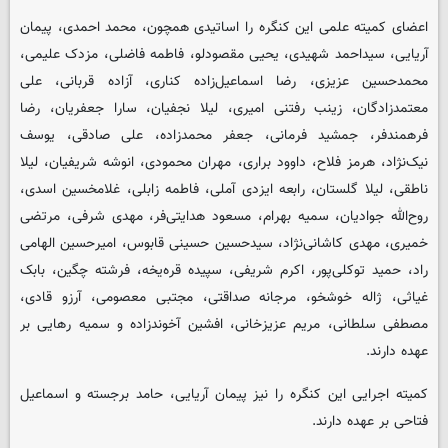
اعضای کمیته علمی این کنگره را اساتیدی همچون، محمد احمدی، پیمان
آریایی، سیداحمد شهیدی، یحیی مقصودلو، فاطمه فاضلی، مزدک علیمی،
محمدحسین عزیزی، رضا اسماعیل‌زاده کناری، آزاده قربانی، علی
معتمدزادگان، زینب رفتنی امیری، لیلا نجفیان، سارا جعفریان، رضا
فرهمندفر، جمشید فرمانی، جعفر محمدزاده، علی صادقی، یوسف
نیک‌نژاد، هرمز فلاح، داوود براری، مهران محمودی، انوشه شریفیان، لیلا
ناطقی، لیلا گلستان، رابعه ایزدی آملی، فاطمه زابلی، غلامخسین اسدی،
روح‌الله جوادیان، سمیه بهرام، مسعود هدایتی‌فر، مهدی شرفی، مرتضی
خمیری، مهدی کاشانی‌نژاد، سیدحسین حسینی قابوس، امیرحسین الهامی
راد، حمید توکلی‌پور، اکرم شریفی، سپیده قره‌یخه، فرشته چگین، بابک
غیاثی، ژاله خوشخو، مرجانه صداقتی، مجتبی معصومی، آرزو قادی،
مصطفی سلطانی، مریم عزیزخانی، افشین آخوندزاده و سمیه رهایی بر
عهده دارند.
کمیته اجرایی این کنگره را نیز پیمان آریایی، حامد برجسته و اسماعیل
فتاحی بر عهده دارند.