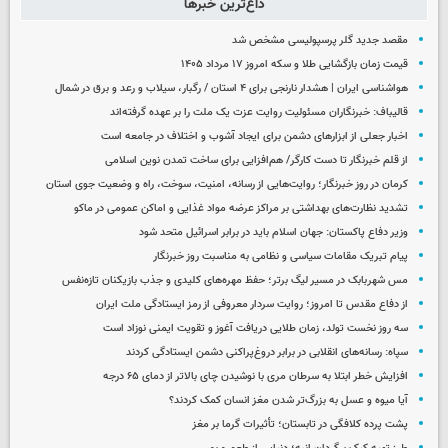
داغ‌ترین خبرها
مقصد جدید گلر پرسپولیسی مشخص شد
قیمت زمان بازگشایی طلا و سکه امروز ۱۷ مرداد ۱۴۰۵
هواشناسی ایران | هشدار نارنجی برای ۴ استان / رگبار، سیلاب و رعد و برق در شمال
قالیباف: خبرنگاران مسئولیت روایت عزت یک ملت را بر عهده گرفته‌اند
اخبار جعلی از ابزارهای دشمن برای ایجاد آشوب و اختلاف در جامعه است
از قلم خبرنگار تا دست کارگر/ هم‌افزایی برای ساخت تمدن نوین اسلامی
کرمان در روز خبرنگار؛ روایت‌هایی از رسانه، امنیت، سوخت، راه و وضعیت جوی استان
تشدید نظارت‌های بهداشتی بر مراکز عرضه مواد غذایی و اماکن عمومی در ماکو
وزیر دفاع پاکستان: جهان اسلام باید در برابر اسرائیل متحد شود
پیام تبریک مقامات سیاسی و نظامی به مناسبت روز خبرنگار
مس شهربابک در مسیر لیگ برتر؛ حفظ مهره‌های کلیدی و جذب بازیکنان تازه‌نفس
از دفاع مقدس تا امروز؛ روایت سردار معروفی از رمز ایستادگی ملت ایران
سه روز نخست تولد، زمان طلایی دریافت آغوز و تقویت ایمنی نوزاد است
سپاه: رسانه‌های انقلابی در برابر دروغ‌پراکنی دشمن ایستادگی کردند
افزایش خطر ابتلا به سرطان مری با نوشیدن چای بالاتر از دمای ۶۵ درجه
آیا میوه و عسل به بزرگ‌تر شدن مغز انسان کمک کردند؟
پشت پرده کلافگی در تابستان؛ تأثیرات گرما بر مغز