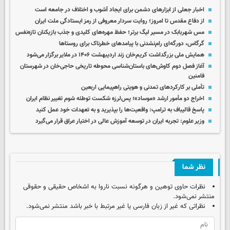
اخبار جعلی از ابزارهای دشمن برای ایجاد آشوب و اختلاف در جامعه است
از دفاع مقدس تا امروز؛ روایت سردار معروفی از رمز ایستادگی ملت ایران
مس شهربابک در مسیر لیگ برتر؛ حفظ مهره‌های کلیدی و جذب بازیکنان تازه‌نفس
گرگاس، دورگه‌ای رام‌نشدنی با پیامدهای خطرناک برای روستاها
همایش ملی بزرگداشت کریم‌خان زند اردیبهشت ۱۴۰۶ در ملایر برگزار می‌شود
آغاز فصل دوم کاوش‌های باستان‌شناسی محوطه تاریخی حاجی‌خان در شهرستان
فامنین
تأملی بر کارکردهای تمدنی و هویتی راهپیمایی اربعین
اخراج دو مأمور ارشد «موساد»؛ پس‌لرزه شکست توطئه شوم تغییر نظام ایران
پاسخ قالیباف به ترامپ: واقعیت‌ها را بپذیرید و به تعهدات خود عمل کنید
وزیر علوم: تجربه ایران در توسعه آموزش عالی در اختیار عراق قرار می‌گیرد
نظر شما
نظرات حاوی توهین و هرگونه نسبت ناروا به اشخاص حقیقی و حقوقی
منتشر نمی‌شود.
نظراتی که غیر از زبان فارسی یا غیر مرتبط با خبر باشد منتشر نمی‌شود.