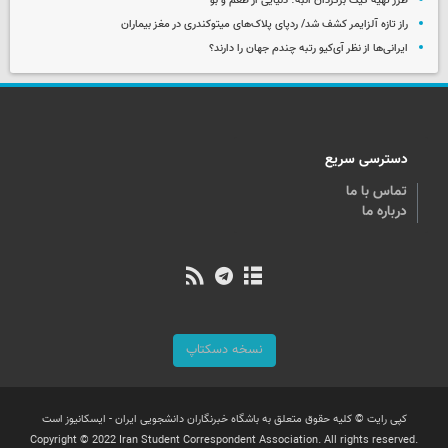
طرز تهیه کیک برگردان انبه؛ دنیایی از طعم و بو
راز تازه آلزایمر کشف شد/ ردپای پلاک‌های میتوکندری در مغز بیماران
ایرانی‌ها از نظر آی‌کیو رتبه چندم جهان را دارند؟
دسترسی سریع
تماس با ما
درباره ما
نسخه دسکتاپ
کپی رایت © کلیه حقوق متعلق به باشگاه خبرنگاران دانشجویی ایران - ایسکانیوز است
Copyright © 2022 Iran Student Correspondent Association. All rights reserved.