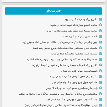
چندرسانه‌ای
تشییع پیکر زنده‌یاد «اکبر عبدی»
مراسم تشییع پیکر «قائد شهید امت» در مشهد
مراسم تشییع پیکر مطهر رهبر شهید انقلاب - تهران
اقامه نماز بر پیکر امام شهید امت
آیین وداع مردم با پیکر مطهر رهبر شهید انقلاب در مصلی امام خمینی (ره)
نشست خبری سخنگوی ستاد بزرگداشت عروج خونین رهبر شهید
نشست خبری هفتمین نمایشگاه مجازی کتاب
اجتماع خانواده دانشگاه آزاد اسلامی جهت بیعت با رهبر معظم انقلاب
تشییع پیکر شهیدان لاریجانی، سلیمانی و شهدای ناو دنا در تهران
راهپیمایی روز جهانی قدس در تهران
تشییع پیکر مطهر شهدای جنگ رمضان در تهران
اختتامیه چهل و چهارمین جشنواره فیلم فجر
راهپیمایی سراسری مردم تهران در یوم‌الله ۲۲ بهمن
نورافشانی برج میلاد به مناسبت چهل‌ و هفتمین سالگرد پیروزی انقلاب اسلامی
ایستگاه پایانی چهل و چهارمین جشنواره فیلم فجر
تجدید میثاق خانواده دانشگاه آزاد اسلامی با آرمان های امام خمینی(ره)