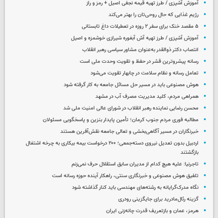
آموزش آشپزی / طرز تهیه قیمه نجفی اصیل + رمز و راز
رژیم غذایی که حال روحی‌تان را بهتر می‌کند
۵ مقصد خنک برای سفر ۲ روزه در تعطیلات داغ تابستانی
آموزش آشپزی / طرز تهیه آش آبغوره شیرازی خوشمزه و اصیل
انتصاب دکتر ذوالقدر به‌عنوان مشاور سیاسی رهبر انقلاب
رسانه پیشروترین قشر در حفظ و تقویت وحدت ملی است
تعامل رسانه و نظام سلامت در چابهار تقویت می‌شود
هوش مصنوعی باید در مسیر حل مسائل جامعه به کار گرفته شود
همراهی مردم، کلید مدیریت مصرف آب در مشهد
محسن رضایی نماینده رهبر انقلاب در شورای عالی امنیت ملی شد
مطالبه فوری مردم جنوب کرمان؛ تأمین پایدار بنزین و پاسخگویی مسئولان
خبرنگاران در مسیر آگاهی‌بخشی و تعالی جامعه نقش‌آفرین هستند
اردبیل بدون تعدیل نیروی دسته‌جمعی؛ ۲۰۰ درخواست بیمه بیکاری به چرخه اشتغال
بازگشتند
تاجرنیا: علیه هیچ کدام از مدیران سابق استقلال حرف نمی‌زنم
تلفیق هوش مصنوعی و خبرنگاری سنتی، راهکار آینده حوزه رسانه است
نگاه مدرک‌گرایانه به رشته‌های مهندسی باید کنار گذاشته شود
گزینه رئال‌مادرید برای جایگزینی رودری
هرمز، عمان و بازتعریف قدرت چانه‌زنی ایران