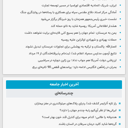
ایران، شریک اتحادیه اقتصادی اوراسیا در مسیر توسعه تجارت
آمادگی مرکز اسناد دفاع مقدس سپاه برای همکاری با رسانه‌ها در روایتگری جنگ
نشست خبری رئیس‌جمهور همزمان با روز خبرنگار برگزار می‌شود
هشدار اطلاعاتی آمریکا: روسیه شاید به ناتو حمله کند
یمن به عربستان: تمام جهان را هم بسیج کنی فایده‌ای برایت نخواهد داشت
حملات پهپادی و شهپادی اوکراین علیه روسیه
انصارالله: پاکستان و ترکیه به پوششی برای تجاوزات عربستان تبدیل نشوند
نتایج آزمون مدارس سمپاد اعلام شد/ ثبت‌نام پذیرفته‌شدگان از ۱۹ مرداد
ارزپاشی دولت آمریکا هم جواب نداد؛ ین ژاپن دوباره در سراشیبی
بحران در راه‌آهن انگلیس ادامه دارد؛ پیامدهای قطعی 90 ثانیه‌ای برق
آخرین اخبار جامعه
چندرسانه‌ای
راز تازه آلزایمر کشف شد/ ردپای پلاک‌های میتوکندری در مغز بیماران
ایرانی‌ها از نظر آی‌کیو رتبه چندم جهان را دارند؟
هندوانه یا طالبی؛ کدام‌ میوه برای کنترل قند خون بهتر است؟
گربه‌ها شاید کلید درمان سرطان در انسان باشند