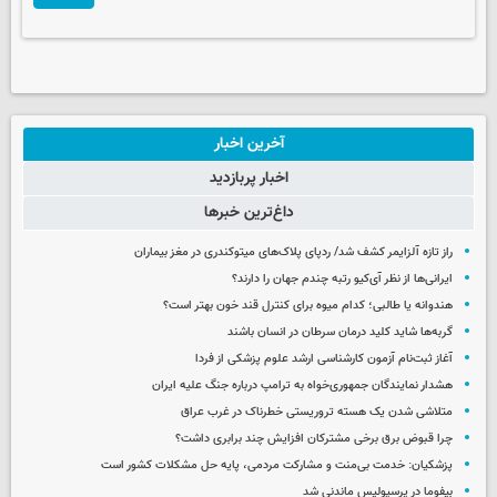
آخرین اخبار
اخبار پربازدید
داغ‌ترین خبرها
راز تازه آلزایمر کشف شد/ ردپای پلاک‌های میتوکندری در مغز بیماران
ایرانی‌ها از نظر آی‌کیو رتبه چندم جهان را دارند؟
هندوانه یا طالبی؛ کدام‌ میوه برای کنترل قند خون بهتر است؟
گربه‌ها شاید کلید درمان سرطان در انسان باشند
آغاز ثبت‌نام‌ آزمون کارشناسی ارشد علوم پزشکی از فردا
هشدار نمایندگان جمهوری‌خواه به ترامپ درباره جنگ علیه ایران
متلاشی شدن یک هسته تروریستی خطرناک در غرب عراق
چرا قبوض برق برخی مشترکان افزایش چند برابری داشت؟
پزشکیان: خدمت بی‌منت و مشارکت مردمی، پایه حل مشکلات کشور است
بیفوما در پرسپولیس ماندنی شد