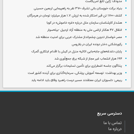
مدودف: ژاپن تابع آمریکاست
بنیاد برکت خوزستان بانی تشرف ۳۷۰ نفر به راهپیمایی اربعین حسینی
کشف ۱۷۰۰ تن قیر احتکار شده به ارزش ۱.۷ هزار میلیارد تومان در هرمزگان
هشدار کارشناسان سازمان ملل درباره «غزه‌ خاموش» در کوبا
انتقال ۴۷ هکتار اراضی ملی به منطقه آزاد اردبیل -بیله‌سوار
مصر خواستار تدوین چشم‌انداز مشترک عربی برای امنیت منطقه شد
رکوردشکنی دختر دونده ایران در بلاروس
پایان دغدغه‌های جابه‌جایی اثاثیه منزل در کیش با اقدام ابتکاری گمرک
۱۹۴ هزار انشعاب غیر مجاز از شبکه برق جمع‌آوری شد
پنتاگون جلسه اضطراری برای تأمین تسلیحات برگزار می‌کند
وزیر بهداشت: توسعه آموزش پزشکی، سرمایه‌گذاری برای آینده کشور است
ربیعی: دلسوزان ایران معتقدند مسیر درست راهبرد وفاق باید ادامه یابد
دسترسی سریع
تماس با ما
درباره ما