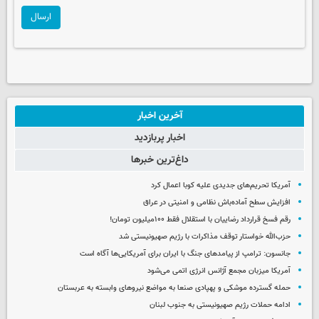
ارسال
آخرین اخبار
اخبار پربازدید
داغ‌ترین خبرها
آمریکا تحریم‌های جدیدی علیه کوبا اعمال کرد
افزایش سطح آماده‌باش نظامی و امنیتی در عراق
رقم فسخ قرارداد رضاییان با استقلال فقط ۱۰۰میلیون تومان!
حزب‌الله خواستار توقف مذاکرات با رژیم صهیونیستی شد
جانسون: ترامپ از پیامدهای جنگ با ایران برای آمریکایی‌ها آگاه است
آمریکا میزبان مجمع آژانس انرژی اتمی می‌شود
حمله گسترده موشکی و پهپادی صنعا به مواضع نیروهای وابسته به عربستان
ادامه حملات رژیم صهیونیستی به جنوب لبنان