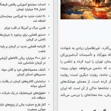
احداث مجتمع آموزشی رفاهی فرهنگیا
اعتبار ۴۵ میلیارد تومان
۲۰ تخت جدید به اورژانس بیمارستان 
اضافه شد
طنین مرگ بر آمریکا در قلب چرام
دستور قضایی برای برخورد با جریان‌های
ناامنی در کرمان
کارنامه قضایی جدید در کرمان بر پایه
می‌گذرد. غیرنظامیان زیادی به شهادت
شعب
گاه مهرآباد و تأسیسات آب‌شیرین‌کن
انبار ۴۰۰ میلیارد ریالی کالاهای آر
ان تهران را تیره کرده و تنفس را
در کرمان شناسایی شد
ست که دشمن می‌خواهد جهان ببیند؛
کشف محموله‌های خرد و کلان مواد م
مسیرهای استان کرمان
ن مانده، روایت دیگری است: روایت
ار کرده است. از معمای موشک‌های
درخشش کاتاروهای کرمان در رقابت با
آسیای میانه
نشانه‌ها حاکی از آن است که ایران
حقوق‌های غیرمتعارف در یک شرکت م
ارش، سه معادله‌ای را بررسی می‌کند
متوقف شد
آغاز طرح حمایت مالی از زوج‌های نابا
جوانی جمعیت