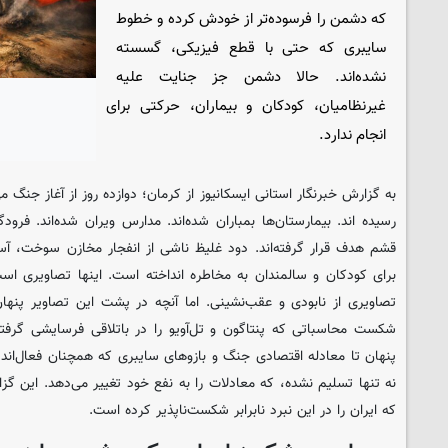
که دشمن را فرسوده‌تر از خودش کرده و خطوط
سایبری که حتی با قطع فیزیکی، گسسته
نشده‌اند. حالا دشمن جز جنایت علیه
غیرنظامیان، کودکان و بیماران، حرکتی برای
انجام ندارد.
به گزارش خبرنگار استانی ایسکانیوز از کرمان؛ دوازده روز از آغاز جنگ 
رسیده اند. بیمارستان‌ها بمباران شده‌اند. مدارس ویران شده‌اند. فرود
قشم هدف قرار گرفته‌اند. دود غلیظ ناشی از انفجار مخازن سوخت، آسم
برای کودکان و سالمندان به مخاطره انداخته است. اینها تصاویری ا
تصاویری از نابودی و عقب‌نشینی. اما آنچه در پشت این تصاویر پنها
شکست محاسباتی که پنتاگون و تل‌آویو را در باتلاقی فرسایشی گرفت
پنهان تا معادله اقتصادی جنگ و بازوهای سایبری که همچنان فعال‌اند، 
نه تنها تسلیم نشده، که معادلات را به نفع خود تغییر می‌دهد. این گز
که ایران را در این نبرد نابرابر شکست‌ناپذیر کرده است.