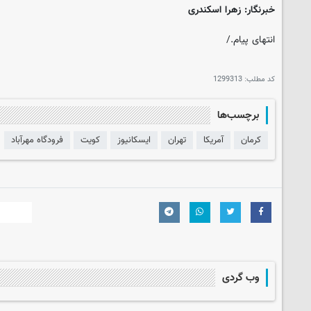
خبرنگار: زهرا اسکندری
انتهای پیام./
کد مطلب:
1299313
برچسب‌ها
کرمان
آمریکا
تهران
ایسکانیوز
کویت
فرودگاه مهرآباد
وب گردی