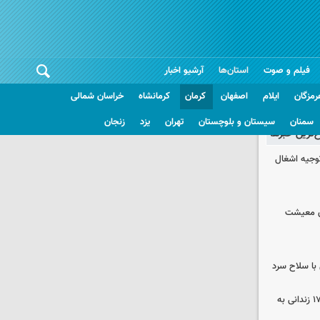
فیلم و صوت
استان‌ها
آرشیو اخبار
رمزگان
ایلام
اصفهان
کرمان
کرمانشاه
خراسان شمالی
سمنان
سیستان و بلوچستان
تهران
یزد
زنجان
غ‌ترین خبرها
وجیه اشغال
ای معیشت
با سلاح سرد
صلح در سه پرونده قتل و بازگشت ۱۷۰ زندانی به