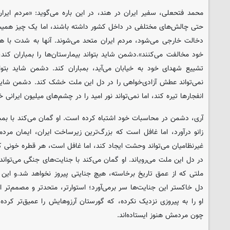
محمد فتحعلی، سفیر ایران در هند، در این باره می‌گوید: «مردم ایر
حتی چالش‌های مختلفی در داخل کشور داشته باشند، اما یک چیز همی
دخالت خارجی می‌شود، مردم ایران متحد می‌شوند. آنها به شدت با ه
خود مخالفت می‌کنند».‌دشمن شاید بتواند بیمارستان‌ها را بمباران کند، ا
تشییع شهدای خود به خیابان می‌آید، بمباران کند. دشمن شاید بتواند 
نمی‌تواند عطش آزادی‌خواهی را در دل این ملت خشک کند. دشمن شاید ب
انفجارها تیره کند، اما نمی‌تواند نور امید را در چشم‌های میلیون‌ ایرانی
آری، دشمن در محاسبات خود اشتباه کرده است. او گمان می‌کند با بمبار
زانو درآورد، اما غافل است که بزرگ‌ترین زیرساخت ایران، ایمان مر
غیرنظامیان می‌تواند وحشت ایجاد کند، اما غافل است، هر قطره خونی که
در دل این ملت می‌رویاند. او گمان می‌کند با جنایت‌های جنگی می‌تواند 
ملتی که از عمق تاریخ برخاسته، هیچ جنایتی پیروز نخواهد شد.‌و این 
دل خاکستر این جنایت‌ها سر برمی‌آورد؛ استوارتر، متحدتر و مصمم‌تر 
او را به پیروزی نزدیک نکرده، که گورستان آرزوهایش را عمیق‌تر کرده
چون مردمش هنوز ایستاده‌اند.