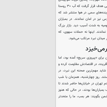
مسافربری غیرنظامی نابود شدند. در جزیره قشم، تأسیسات آب‌شیرین‌کنی هدف قرار گرفت که آب ۳۰ روستا
اینده‌های سمی در هوا منتشر شد که
 نیز در امان نماندند. در بمباران
ای دیگر در ارومیه به شدت آسیب دید. بازار بزرگ
 نماندند. اینها نه حملات سهوی، که
 میدان نبرد مرتکب می‌شود.
رمی‌خیزد
برای «پیروزی سریع» آمده بود، اما
آفریده، در اقتصادش مقاومت کرده و
شاید مهم‌ترین صحنه این نبرد، در
تند. روز چهارشنبه، همزمان با شب
 تهران در خیابان‌ها حاضر شدند تا
باران‌ها بودند، در حالی که هنوز
شمن بگویند: هر بمب، ما را متحدتر