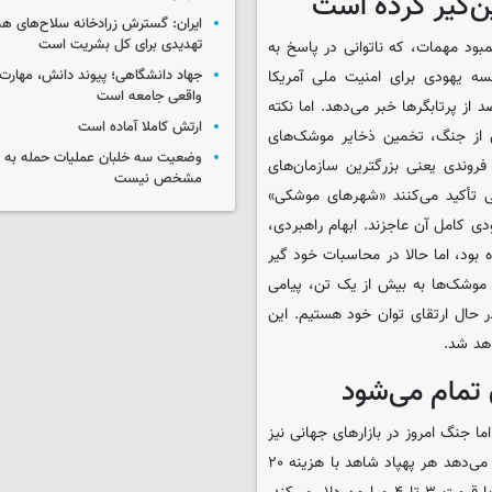
ن‌گیر کرده است
ایران: گسترش زرادخانه سلاح‌های هست
تهدیدی برای کل بشریت است
بود مهمات، که ناتوانی در پاسخ به
جهاد دانشگاهی؛ پیوند دانش، مهارت 
 یهودی برای امنیت ملی آمریکا
واقعی جامعه است
 کاهش ۹۰ درصدی پرتاب‌های موشکی ایران و انهدام ۷۵ درصد از پرتابگرها خبر می‌دهد. اما نکته
ارتش کاملا آماده است
ش از جنگ، تخمین ذخایر موشک‌های
وضعیت سه خلبان عملیات حمله به ا
یان‌برد ایران بین ۲۵۰۰ تا ۶۰۰۰ فروند در نوسان بود. اختلاف ۳۵۰۰ فروندی یعنی بزرگترین سازمان‌های
مشخص نیست
ی تأکید می‌کنند «شهرهای موشکی»
دی کامل آن عاجزند. ابهام راهبردی،
 بود، اما حالا در محاسبات خود گیر
ک موشک‌ها به بیش از یک تن، پیامی
ر حال ارتقای توان خود هستیم. این
هد شد.
 تمام می‌شود
 جنگ امروز در بازارهای جهانی نیز
جریان دارد و اینجا، برگ برنده از آن ایران است. تحلیل «آذرنیوز» نشان می‌دهد هر پهپاد شاهد با هزینه ۲۰