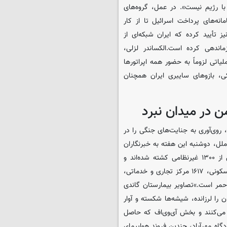
 با رژیم نیست». در عمل، گروه‌های
انه‌های پرداخت اسرائیل تا از کار
 تأیید کرده که ایران شبکه‌ای از
اندهی کرده است.الکساندر لزلی،
یاتی لزوماً به حضور همه اپراتورها
ی، بازوهای سایبری ایران همچنان
 در میدان نبرد
روی‌آوری به جنایت‌های جنگی را در
لل، دوشنبه این هفته به خبرنگاران
ارائه کرد، تصویری تکان‌دهنده از این جنایت‌ها ترسیم می‌کند: «بیش از ۱۳۰۰ غیرنظامی کشته شده‌اند و
۹۶۶۹ سایت غیرنظامی ویران شده است. این آمار شامل ۷۹۴۳ خانه مسکونی، ۱۶۱۷ مرکز تجاری و خدماتی،
 ساختمان جمعیت هلال‌احمر است.»تصاویر بیمارستان گاندی
را لرزانده، شیشه‌ها شکسته و آوار
ه می‌کنند و بخش آی‌وی‌اف که حاصل
دگاه مهرآباد، چندین فروند هواپیمای