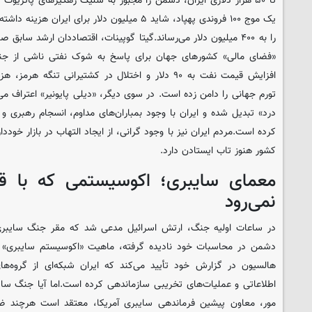
یک موج ۱۰۰ فروندی پهپاد، شاید ۵ میلیون دلار برای
را به ۴۰۰ میلیون دلار می‌رساند.گیتا گوپینات، اقتصاددان ارشد ساب
«فضای مالی» کشورهای جهان برای پاسخ به شوک نفتی ناشی از جنگ 
افزایش قیمت نفت به ۹۰ دلار و اختلال در کشتیرانی تنگه
تورم جهانی را دامن زده است. در سوی دیگر، «دیلی پایونیر» اعتراف می
درد» تبدیل شده و ایران با وجود بمباران‌های مداوم، انسجام رهبری و
کرده است.مردم ایران نیز با وجود گرانی، از ایجاد التهاب در بازار خودد
کشور هنوز تاب ایستادن دارد.
معمای سایبری؛ اکوسیستمی که با قط
نمی‌رود
در ساعات اولیه جنگ، ارتش اسرائیل مدعی شد که مقر جنگ سایبری 
دشمن در محاسبات خود نادیده گرفته، ماهیت «اکوسیستم سایبری» ایر
هالسیون در گزارش خود تأیید می‌کند که ایران شبکه‌ای از گروه‌ها
اطلاعاتی و عملیات‌های تخریبی سازماندهی کرده است.اما آیا جنگ س
مور، معاون پیشین فرماندهی سایبری آمریکا، معتقد است هرچند ضرب