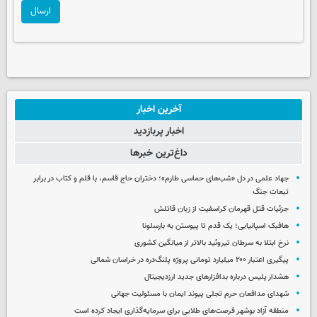
ارسال
آخرین اخبار
اخبار پربازدید
داغ‌ترین خبرها
جهاد علمی در دل «شب‌های حماسی طارم»؛ دختران حاج قاسم، با قلم و کتاب در برابر
تبعات جنگ
جزئیات قتل قهرمان کراسفیت از زبان قاتلش
هافبک اسپانیایی؛ یک قدم تا پیوستن به بارسلونا
نرخ ابتلا به سرطان تیروئید بالاتر از میانگین کشوری
پیگیری اعتبار ۲۰۰ میلیارد تومانی پروژه پلنگ‌دره در خراسان شمالی
هشدار پلیس درباره بدافزارهای جدید ارزدیجیتال
شهدای مدافعان حرم تجلی پیوند ایمان با مسئولیت جهانی
منطقه آزاد بوشهر فرصت‌های طلایی برای سرمایه‌گذاری ایجاد کرده است