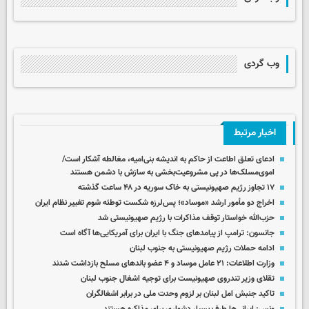
وب گردی
اخبار مرتبط
ادعای تعلق اطاعت از حاکم به اندیشه بنی‌امیه، مغالطه آشکار است/
اموی‌مسلک‌ها در پی مشروعیت‌بخشی به سازش با دشمن هستند
۱۷ تجاوز رژیم صهیونیستی به خاک سوریه در ۴۸ ساعت گذشته
اخراج دو مأمور ارشد «موساد»؛ پس‌لرزه شکست توطئه شوم تغییر نظام ایران
حزب‌الله خواستار توقف مذاکرات با رژیم صهیونیستی شد
جانسون: ترامپ از پیامدهای جنگ با ایران برای آمریکایی‌ها آگاه است
ادامه حملات رژیم صهیونیستی به جنوب لبنان
وزارت اطلاعات: ۲۱ عامل موساد و ۴ عضو باندهای مسلح بازداشت شدند
تقلای وزیر تندروی صهیونیست برای توجیه اشغال جنوب لبنان
تاکید جنبش امل لبنان بر لزوم وحدت ملی در برابر اشغالگران