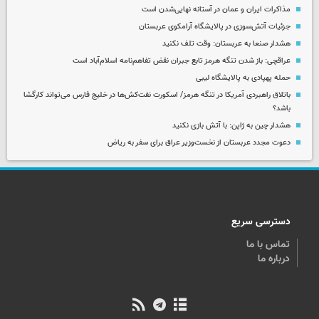
مذاکرات ایران و عمان در آستانه نهایی‌شدن است
جزئیات آتش‌سوزی در پالایشگاه آرامکوی عربستان
هشدار صنعا به عربستان: وقت تلف نکنید
عراقچی: باز شدن تنگه هرمز تابع جبران نقض تفاهم‌نامه اسلام‌آباد است
حمله پهپادی به پالایشگاه لیبی
باتلاق راهبردی آمریکا در تنگه هرمز/ اسکورت نفت‌کش‌ها در خلیج فارس می‌تواند کارگشا
باشد؟
هشدار چین به ژاپن: با آتش بازی نکنید
دعوت مجدد عربستان از نخست‌وزیر عراق برای سفر به ریاض
دسترسی سریع
تماس با ما
درباره ما