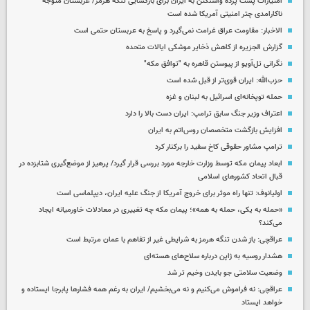
امتیازات پشت پرده واشنگتن به ایران برای بازگشایی تنگه هرمز/ عربستان متوجه
ناکارامدی چتر امنیتی آمریکا شده است
الاخبار: مقاومت عراق غرامت نمی‌گیرد و پاسخ به عربستان حتمی است
گزارش الجزیره از کاهش ذخایر موشکی ایالات متحده
نگرانی تل‌آویو از پیوستن قاهره به "توافق مکه"
حزب‌الله: ایران قوی‌تر از قبل شده است
حمله توپخانه‌ای اسرائیل به لبنان و غزه
اعتراف وزیر جنگ سابق ترامپ: ایران دست بالا را دارد
افزایش بازگشت متخصصان روس‌اتم به ایران
ترامپ مشاور حقوقی کاخ سفید را برکنار کرد
ابعاد پیمان مکه توسط وزارت خارجه مورد بررسی قرار گیرد/ پرهیز از موضع‌گیری شتابزده در
قبال اتحاد کشورهای اسلامی
اولیانوف: تنها راه موثر برای خروج آمریکا از جنگ علیه ایران، دیپلماسی است
«حمله به یکی، حمله به همه»؛ پیمان مکه چه تغییری در معادلات خاورمیانه ایجاد
می‌کند؟
عراقچی: باز شدن تنگه هرمز به شرایطی غیر از تفاهم با عمان مرتبط است
هشدار روسیه به ژاپن درباره سلاح‌های هسته‌ای
وضعیت سلامتی جو بایدن وخیم تر شد
عراقچی: نه فراموش می‌کنیم و نه می‌بخشیم/ ایران به رغم همه فشارها پابرجا ایستاده و
خواهد ایستاد