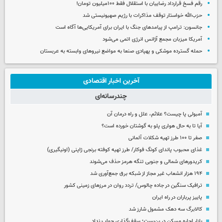
رقم فسخ قرارداد رضاییان با استقلال فقط ۱۰۰میلیون تومان!
حزب‌الله خواستار توقف مذاکرات با رژیم صهیونیستی شد
جانسون: ترامپ از پیامدهای جنگ با ایران برای آمریکایی‌ها آگاه است
آمریکا میزبان مجمع آژانس انرژی اتمی می‌شود
حمله گسترده موشکی و پهپادی صنعا به مواضع نیروهای وابسته به عربستان
آخرین اخبار اقتصادی
چندرسانه‌ای
آمبولی پا چیست؟ علائم، علل و راه درمان آن
آیا تا به حال هواری پلو به گوشتان خورده است؟
صفر تا ۱۰۰ طرز تهیه شکلات آلمانی
غذای محبوب پاندای کونگ فوکار/ طرز تهیه کوفته برنجی ژاپنی (اونیگیری)
کریدورهای شمالی و جنوبی تنگه هرمز حذف می‌شوند
۱۹۴ هزار انشعاب غیر مجاز از شبکه برق جمع‌آوری شد
ترافیک سنگین در جاده چالوس/ تردد روان در مرزهای زمینی کشور
پاییز پرباران در راه ایران
کالابرگ سه دهک مشمول شارز شد
بازار اجاره مسکن در بن‌بست؛ سقف‌گذاری جواب نداد