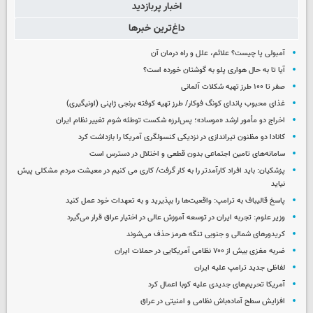
اخبار پربازدید
داغ‌ترین خبرها
آمبولی پا چیست؟ علائم، علل و راه درمان آن
آیا تا به حال هواری پلو به گوشتان خورده است؟
صفر تا ۱۰۰ طرز تهیه شکلات آلمانی
غذای محبوب پاندای کونگ فوکار/ طرز تهیه کوفته برنجی ژاپنی (اونیگیری)
اخراج دو مأمور ارشد «موساد»؛ پس‌لرزه شکست توطئه شوم تغییر نظام ایران
کانادا دو مظنون تیراندازی در نزدیکی کنسولگری آمریکا را بازداشت کرد
سامانه‌های تامین اجتماعی بدون قطعی و اختلال در دسترس است
پزشکیان: باید افراد کارآمدتر را به کار گرفت/ کاری می کنیم در معیشت مردم مشکلی پیش
نیاید
پاسخ قالیباف به ترامپ: واقعیت‌ها را بپذیرید و به تعهدات خود عمل کنید
وزیر علوم: تجربه ایران در توسعه آموزش عالی در اختیار عراق قرار می‌گیرد
کریدورهای شمالی و جنوبی تنگه هرمز حذف می‌شوند
ضربه مغزی بیش از ۷۰۰ نظامی آمریکایی در حملات ایران
لفاظی جدید ترامپ علیه ایران
آمریکا تحریم‌های جدیدی علیه کوبا اعمال کرد
افزایش سطح آماده‌باش نظامی و امنیتی در عراق