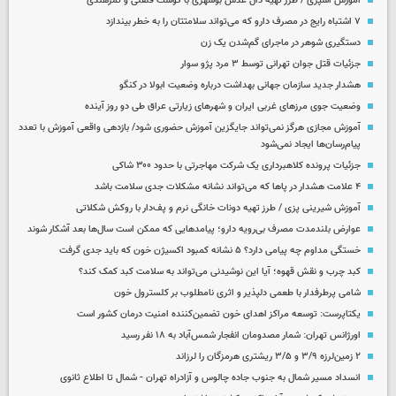
آموزش آشپزی / طرز تهیه دال عدس بوشهری با گوشت قلقلی و تمرهندی
۷ اشتباه رایج در مصرف دارو که می‌تواند سلامتتان را به خطر بیندازد
دستگیری شوهر در ماجرای گم‌شدن یک زن
جزئیات قتل جوان تهرانی توسط ۳ مرد پژو سوار
هشدار جدید سازمان جهانی بهداشت درباره وضعیت ابولا در کنگو
وضعیت جوی مرزهای غربی ایران و شهرهای زیارتی عراق طی دو روز آینده
آموزش مجازی هرگز نمی‌تواند جایگزین آموزش حضوری شود/ بازدهی واقعی آموزش با تعدد
پیام‌رسان‌ها ایجاد نمی‌شود
جزئیات پرونده کلاهبرداری یک شرکت مهاجرتی با حدود ۳۰۰ شاکی
۴ علامت هشدار در پاها که می‌تواند نشانه مشکلات جدی سلامت باشد
آموزش شیرینی پزی / طرز تهیه دونات خانگی نرم و پف‌دار با روکش شکلاتی
عوارض بلندمدت مصرف بی‌رویه دارو؛ پیامدهایی که ممکن است سال‌ها بعد آشکار شوند
خستگی مداوم چه پیامی دارد؟ ۵ نشانه کمبود اکسیژن خون که باید جدی گرفت
کبد چرب و نقش قهوه؛ آیا این نوشیدنی می‌تواند به سلامت کبد کمک کند؟
شامی پرطرفدار با طعمی دلپذیر و اثری نامطلوب بر کلسترول خون
یکتاپرست: توسعه مراکز اهدای خون تضمین‌کننده امنیت درمان کشور است
اورژانس تهران: شمار مصدومان انفجار شمس‌آباد به ۱۸ نفر رسید
۲ زمین‌لرزه ۳/۹ و ۳/۵ ریشتری هرمزگان را لرزاند
انسداد مسیر شمال به جنوب جاده چالوس و آزادراه تهران - شمال تا اطلاع ثانوی