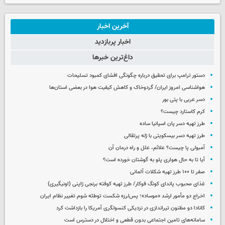
آخرین اخبار
اخبار پربازدید
داغ‌ترین خبرها
دستور ترامپ برای تحقیق درباره چگونگی افشای کمبود تسلیحات
هواشناسی امروز ایران/ گردوخاک و کاهش کیفیت هوا در بعضی استان‌ها
دسر عربی با پتی بور
کرم کاستارد چیست؟
طرز تهیه دسر پان اسپانیا ساده
طرز تهیه دسر بیسکویتی با ژله پرتقالی
آمبولی پا چیست؟ علائم، علل و راه درمان آن
آیا تا به حال هواری پلو به گوشتان خورده است؟
صفر تا ۱۰۰ طرز تهیه شکلات آلمانی
غذای محبوب پاندای کونگ فوکار/ طرز تهیه کوفته برنجی ژاپنی (اونیگیری)
اخراج دو مأمور ارشد «موساد»؛ پس‌لرزه شکست توطئه شوم تغییر نظام ایران
کانادا دو مظنون تیراندازی در نزدیکی کنسولگری آمریکا را بازداشت کرد
سامانه‌های تامین اجتماعی بدون قطعی و اختلال در دسترس است