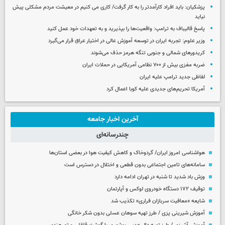
پزشکیان: باید افراد کارآمدتر را به کار گرفت/ کاری می کنیم در معیشت مردم مشکلی پیش
نیاید
پاسخ قالیباف به ترامپ: واقعیت‌ها را بپذیرید و به تعهدات خود عمل کنید
وزیر علوم: تجربه ایران در توسعه آموزش عالی در اختیار عراق قرار می‌گیرد
کریدورهای شمالی و جنوبی تنگه هرمز حذف می‌شوند
ضربه مغزی بیش از ۷۰۰ نظامی آمریکایی در حملات ایران
لفاظی جدید ترامپ علیه ایران
آمریکا تحریم‌های جدیدی علیه کوبا اعمال کرد
آخرین اخبار جامعه
چندرسانه‌ای
هواشناسی امروز ایران/ گردوخاک و کاهش کیفیت هوا در بعضی استان‌ها
سامانه‌های تامین اجتماعی بدون قطعی و اختلال در دسترس است
وزش باد شدید تا شنبه در تهران ادامه دارد
توقیف ۱۷۲ دستگاه خودروی لوکس و آپارتمان
شایعه «معافیت سربازان فراری» تکذیب شد
آموزش شیرینی پزی / طرز تهیه سوهان عسلی بدون شکر خانگی