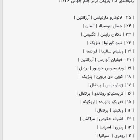
رتبه‌بندی ۲۵ بازیکن برتر جام جهانی ۲۰۲۶:
| ۲۵ | لائوتارو مارتینس | آرژانتین |
| ۲۴ | جمال موسیالا | آلمان |
| ۲۳ | دکلان رایس | انگلیس |
| ۲۲ | تیبو کورتوا | بلژیک |
| ۲۱ | ویلیام سالیبا | فرانسه |
| ۲۰ | خولیان آلوارس | آرژانتین |
| ۱۹ | وینیسیوس جونیور | برزیل |
| ۱۸ | کوین دی بروین | بلژیک |
| ۱۷ | ژوائو نوس | پرتغال |
| ۱۶ | کریستیانو رونالدو | پرتغال |
| ۱۵ | فدریکو والورده | اروگوئه |
| ۱۴ | ویتینیا | پرتغال |
| ۱۳ | اشرف حکیمی | مراکش |
| ۱۲ | پدری | اسپانیا |
| ۱۱ | رودری | اسپانیا |