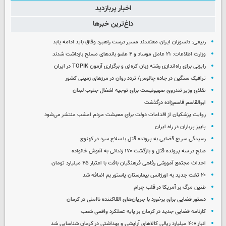
اخبار پربازدید
داغ‌ترین خبرها
ربیعی: دلسوزان ایران معتقدند مسیر درست راهبرد وفاق باید ادامه یابد
وزارت اطلاعات: ۲۱ عامل موساد و ۴ عضو باندهای مسلح بازداشت شدند
رایزنی برای راه‌اندازی رشته زبان کره‌ای و برگزاری آزمون TOPIK در ایران
ترافیک سنگین در جاده چالوس/ تردد روان در مرزهای زمینی کشور
تقلای وزیر تندروی صهیونیست برای توجیه اشغال جنوب لبنان
ابوالقاسم قاسم‌زاده درگذشت
روایت پزشکیان از اقدامات دولت برای معیشت مردم امشب منتشر می‌شود
پاییز پرباران در راه ایران
رسیدگی سریع قضایی به پرونده قتل با سلاح سرد در کهنوج
صلح در سه پرونده قتل و بازگشت ۱۷۰ زندانی به آغوش خانواده
احداث مجتمع آموزشی رفاهی فرهنگیان بافت با اعتبار ۴۵ میلیارد تومان
۲۰ تخت جدید به اورژانس بیمارستان پاستور بم اضافه شد
طنین مرگ بر آمریکا در قلب چرام
دستور قضایی برای برخورد با جریان‌های القاکننده ناامنی در کرمان
کارنامه قضایی جدید در کرمان بر پایه عملکرد واقعی شعب
انبار ۴۰۰ میلیارد ریالی کالاهای آرایشی و بهداشتی در کرمان شناسایی شد