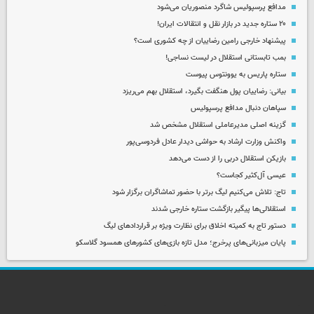
مدافع پرسپولیس شاگرد منصوریان می‌شود
۲۰ ستاره جدید در بازار نقل و انتقالات ایران!
پیشنهاد خارجی رامین رضاییان از چه کشوری است؟
بمب تابستانی استقلال در لیست نساجی!
ستاره پاریس به یوونتوس پیوست
بیانی: رضاییان پول هنگفت بگیرد، استقلال بهم می‌ریزد
سپاهان دنبال مدافع پرسپولیس
گزینه اصلی مدیرعاملی استقلال مشخص شد
واکنش وزارت ارشاد به حواشی دیدار عادل فردوسی‌پور
بازیکن استقلال دربی را از دست می‌دهد
عیسی آل‌کثیر کجاست؟
تاج: تلاش می‌کنیم لیگ برتر با حضور تماشاگران برگزار شود
استقلالی‌ها پیگیر بازگشت ستاره خارجی شدند
دستور تاج به کمیته اخلاق برای نظارت ویژه بر قراردادهای لیگ
پایان میزبانی‌های پرخرج؛ مدل تازه بازی‌های کشورهای همسود گلاسکو