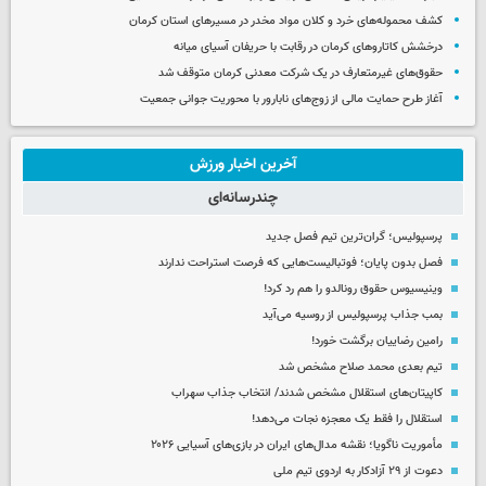
کشف محموله‌های خرد و کلان مواد مخدر در مسیرهای استان کرمان
درخشش کاتاروهای کرمان در رقابت با حریفان آسیای میانه
حقوق‌های غیرمتعارف در یک شرکت معدنی کرمان متوقف شد
آغاز طرح حمایت مالی از زوج‌های نابارور با محوریت جوانی جمعیت
آخرین اخبار ورزش
چندرسانه‌ای
پرسپولیس؛ گران‌ترین تیم فصل جدید
فصل بدون پایان؛ فوتبالیست‌هایی که فرصت استراحت ندارند
وینیسیوس حقوق رونالدو را هم رد کرد!
بمب جذاب پرسپولیس از روسیه می‌آید
رامین رضاییان برگشت خورد!
تیم بعدی محمد صلاح مشخص شد
کاپیتان‌های استقلال مشخص شدند/ انتخاب جذاب سهراب
استقلال را فقط یک معجزه نجات می‌دهد!
مأموریت ناگویا؛ نقشه مدال‌های ایران در بازی‌های آسیایی ۲۰۲۶
دعوت از ۲۹ آزادکار به اردوی تیم ملی