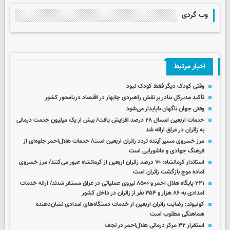
وب گردی
اخبار مرتبط
وقتی کودک دیگر فقط کودک نبود
تأکید مدیرکل بنادر بر نقش راهبردی چابهار در اقتصاد دریامحور کشور
وقتی جهان ناگهان ناپایدار می‌شود
خدمات اربعین امسال ۲۸ درصد افزایش یافت/ بیش از یک میلیون خدمت درمانی
به زائران در عراق ارائه شد
مرز خسروی مسیر آینده تردد زائران اربعین است/ خدمات هلال‌احمر جلوه‌ای از
فرهنگ جهادی و عاشورایی است
استاندار کرمانشاه: ۷۰ درصد زائران اربعین از کرمانشاه عبور می‌کنند/ مرز خسروی
آماده موج بازگشت زائران است
۲۲۱ پایگاه هلال احمر و ۸۵۰۰ نیروی عملیاتی در عراق مستقر شدند/ ارائه خدمات
امدادی به ۸۶ هزار و ۳۵۴ نفر از زائران در داخل کشور
کولیوند: رضایت زائران اربعین از خدمات دستگاه‌های امدادی نشان‌دهنده
هماهنگی مطلوب است
استقرار ۳۲ مرکز درمانی هلال‌احمر در نجف