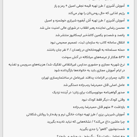
آموزش آشپزی / طرز تهیه قیمه نجفی اصیل + رمز و راز
رژیم غذایی که حال روحی‌تان را بهتر می‌کند
آموزش آشپزی / طرز تهیه آش آبغوره شیرازی خوشمزه و اصیل
محسن رضایی نماینده رهبر انقلاب در شورای عالی امنیت ملی شد
پانصد و شصت‌و یکمین کاغذخبر ایسکانیوز منتشر شد
انتقال سامانه کاتب به سازمان ثبت، تصمیم صحیحی نبود
حمله مسلحانه به قهوه‌خانه‌ای در زاهدان / ۲ نفر جان باختند
۵۳۶ هکتار از عرصه‌های میانکاله در آتش سوخت
نرخ شهریه مجازی و حضوری مدارس غیرانتفاعی تفکیک شد/ هزینه‌های سرویس و تغذیه
در ایام آموزش مجازی باید به خانواده‌ها بازگردانده شود
تاکید چمران بر الزامات پدافند غیرعامل در ساختمان‌سازی تهران
عامل اصلی قتل حمیدرضا رجب‌زاده دستگیر شد
صدور گواهینامه موتورسیکلت برای زنان؛ در آینده نزدیک
وقتی کودک دیگر فقط کودک نبود
بازداشت ۴ متهم قتل حمیدرضا رجب‌زاده
آموزش شیرینی پزی / طرز تهیه دونات خانگی نرم و پف‌دار با روکش شکلاتی
چرا ماشین داغ می‌کند؟ / نشانه‌هایی که نباید نادیده بگیرید
شست‌وشوی "کاهو" را جدی بگیرید
چه عواملی باعث پارگی رگ خونی در چشم می‌شوند؟