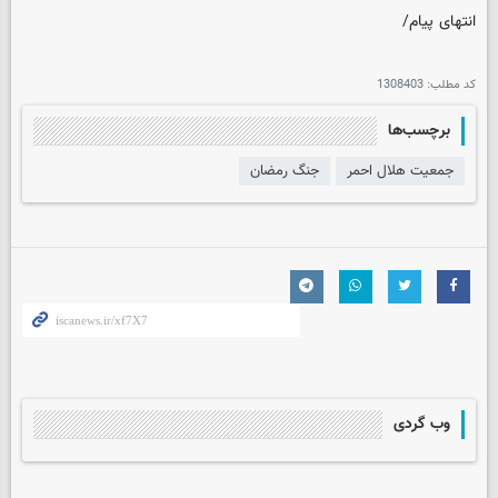
انتهای پیام/
کد مطلب:
1308403
برچسب‌ها
جمعیت هلال احمر
جنگ رمضان
وب گردی