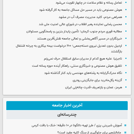
تعامل رسانه و نظام سلامت در چابهار تقویت می‌شود
هوش مصنوعی باید در مسیر حل مسائل جامعه به کار گرفته شود
همراهی مردم، کلید مدیریت مصرف آب در مشهد
محسن رضایی نماینده رهبر انقلاب در شورای عالی امنیت ملی شد
مطالبه فوری مردم جنوب کرمان؛ تأمین پایدار بنزین و پاسخگویی مسئولان
خبرنگاران در مسیر آگاهی‌بخشی و تعالی جامعه نقش‌آفرین هستند
اردبیل بدون تعدیل نیروی دسته‌جمعی؛ ۲۰۰ درخواست بیمه بیکاری به چرخه اشتغال
بازگشتند
تاجرنیا: علیه هیچ کدام از مدیران سابق استقلال حرف نمی‌زنم
تلفیق هوش مصنوعی و خبرنگاری سنتی، راهکار آینده حوزه رسانه است
نگاه مدرک‌گرایانه به رشته‌های مهندسی باید کنار گذاشته شود
گزینه رئال‌مادرید برای جایگزینی رودری
هرمز، عمان و بازتعریف قدرت چانه‌زنی ایران
آخرین اخبار جامعه
چندرسانه‌ای
آموزش شیرینی پزی / طرز تهیه دالگونا در ۱۰ دقیقه؛ خنک با بافت کرمی
ماءالشعیر برای جلوگیری از سنگ کلیه مفید است؟