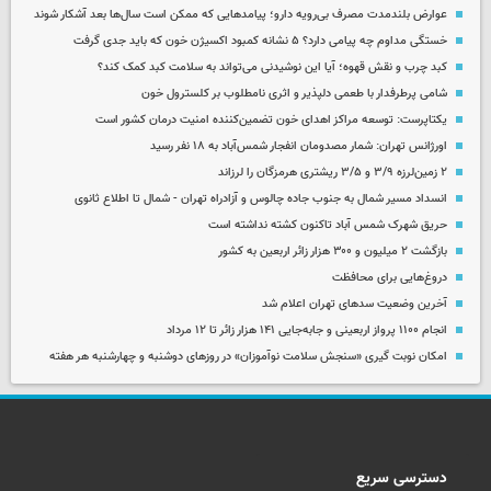
عوارض بلندمدت مصرف بی‌رویه دارو؛ پیامدهایی که ممکن است سال‌ها بعد آشکار شوند
خستگی مداوم چه پیامی دارد؟ ۵ نشانه کمبود اکسیژن خون که باید جدی گرفت
کبد چرب و نقش قهوه؛ آیا این نوشیدنی می‌تواند به سلامت کبد کمک کند؟
شامی پرطرفدار با طعمی دلپذیر و اثری نامطلوب بر کلسترول خون
یکتاپرست: توسعه مراکز اهدای خون تضمین‌کننده امنیت درمان کشور است
اورژانس تهران: شمار مصدومان انفجار شمس‌آباد به ۱۸ نفر رسید
۲ زمین‌لرزه ۳/۹ و ۳/۵ ریشتری هرمزگان را لرزاند
انسداد مسیر شمال به جنوب جاده چالوس و آزادراه تهران - شمال تا اطلاع ثانوی
حریق شهرک شمس آباد تاکنون کشته نداشته است
بازگشت ۲ میلیون و ۳۰۰ هزار زائر اربعین به کشور
دروغ‌هایی برای محافظت
آخرین وضعیت سدهای تهران اعلام شد
انجام ۱۱۰۰ پرواز اربعینی و جابه‌جایی ۱۴۱ هزار زائر تا ۱۲ مرداد
امکان نوبت گیری «سنجش سلامت نوآموزان» در روزهای دوشنبه و چهارشنبه هر هفته
دسترسی سریع