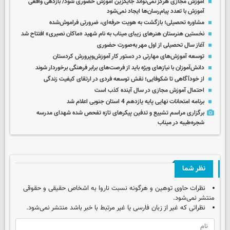
آموزش مجازی هرگز نمی‌تواند جایگزین آموزش حضوری شود/ بازدهی واقعی
آموزش با تعدد پیام‌رسان‌ها ایجاد نمی‌شود
مشاوره تحصیلی؛ بازگشت به هویت حرفه‌ای، ضرورتی فراموش‌شده
نخستین هنرستان هنرهای زیبای میناب به نام شهید «ماکان نصیری» افتتاح شد
آغاز سال تحصیلی از اول مهر به‌صورت حضوری
توسعه آموزش‌های مهارتی در دستور کار آموزش‌وپرورش کردستان
دانش‌آموزان با نیازهای ویژه باید از فرصت‌های برابر فرهنگی برخوردار شوند
از خودآگاهی تا شکوفایی؛ نقش توسعه فردی در ارتقای کیفیت زندگی
احتمال آموزش مجازی در سال آینده کذب است
برنامه امتحانات نهایی پایه یازدهم 4 استان جنوبی اعلام شد
برگزاری مراسم تشییع و تدفین پیکرهای تازه تفحص شده شهدای مدرسه
شجره‌طیبه در میناب
نظر شما
نظرات حاوی توهین و هرگونه نسبت ناروا به اشخاص حقیقی و حقوقی
منتشر نمی‌شود.
نظراتی که غیر از زبان فارسی یا غیر مرتبط با خبر باشد منتشر نمی‌شود.