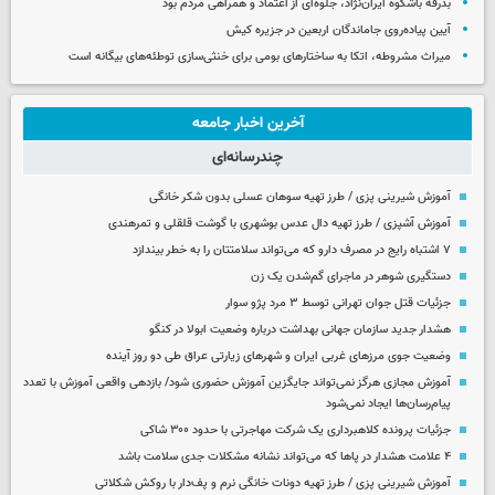
بدرقه باشکوه ایران‌نژاد، جلوه‌ای از اعتماد و همراهی مردم بود
آیین پیاده‌روی جاماندگان اربعین در جزیره کیش
میراث مشروطه، اتکا به ساختارهای بومی برای خنثی‌سازی توطئه‌های بیگانه است
آخرین اخبار جامعه
چندرسانه‌ای
آموزش شیرینی پزی / طرز تهیه سوهان عسلی بدون شکر خانگی
آموزش آشپزی / طرز تهیه دال عدس بوشهری با گوشت قلقلی و تمرهندی
۷ اشتباه رایج در مصرف دارو که می‌تواند سلامتتان را به خطر بیندازد
دستگیری شوهر در ماجرای گم‌شدن یک زن
جزئیات قتل جوان تهرانی توسط ۳ مرد پژو سوار
هشدار جدید سازمان جهانی بهداشت درباره وضعیت ابولا در کنگو
وضعیت جوی مرزهای غربی ایران و شهرهای زیارتی عراق طی دو روز آینده
آموزش مجازی هرگز نمی‌تواند جایگزین آموزش حضوری شود/ بازدهی واقعی آموزش با تعدد
پیام‌رسان‌ها ایجاد نمی‌شود
جزئیات پرونده کلاهبرداری یک شرکت مهاجرتی با حدود ۳۰۰ شاکی
۴ علامت هشدار در پاها که می‌تواند نشانه مشکلات جدی سلامت باشد
آموزش شیرینی پزی / طرز تهیه دونات خانگی نرم و پف‌دار با روکش شکلاتی