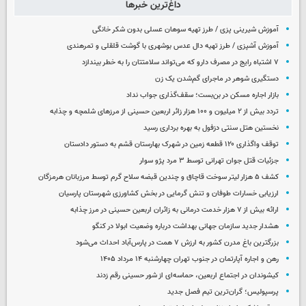
داغ‌ترین خبرها
آموزش شیرینی پزی / طرز تهیه سوهان عسلی بدون شکر خانگی
آموزش آشپزی / طرز تهیه دال عدس بوشهری با گوشت قلقلی و تمرهندی
۷ اشتباه رایج در مصرف دارو که می‌تواند سلامتتان را به خطر بیندازد
دستگیری شوهر در ماجرای گم‌شدن یک زن
بازار اجاره مسکن در بن‌بست؛ سقف‌گذاری جواب نداد
تردد بیش از ۲ میلیون و ۱۰۰ هزار زائر اربعین حسینی از مرزهای شلمچه و چذابه
نخستین هتل سنتی دزفول به بهره برداری رسید
توقف واگذاری ۱۲۰ قطعه زمین در شهرک بهارستان قشم به دستور دادستان
جزئیات قتل جوان تهرانی توسط ۳ مرد پژو سوار
کشف ۵ هزار لیتر سوخت قاچاق و چندین قبضه سلاح گرم توسط مرزبانان هرمزگان
ارزیابی خسارات طوفان و تنش گرمایی در بخش کشاورزی شهرستان پارسیان
ارائه بیش از ۷ هزار خدمت درمانی به زائران اربعین حسینی در مرز چذابه
هشدار جدید سازمان جهانی بهداشت درباره وضعیت ابولا در کنگو
بزرگترین باغ مدرن کشور به ارزش ۷ همت در پارس‌آباد احداث می‌شود
رهن و اجاره آپارتمان در جنوب تهران چهارشنبه ۱۴ مرداد ۱۴۰۵
کیشوندان در اجتماع اربعین، حماسه‌ای از شور حسینی رقم زدند
پرسپولیس؛ گران‌ترین تیم فصل جدید