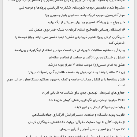
لایحه مبارزه با جنایات بین‌المللی برای پر کردن خلأهای قانونی در قصاص جنایتکاران است
مشروط شدن تخصیص بودجه شهرستان اشکذر به اثربخشی پروژه‌ها و توجیه فنی
مهار آتش‌سوزی مهیب در یک واحد مسکونی بلوار جمهوری یزد
خبر چراغ سبز ورزشگاه نصیری یزد برای میزبانی از لیگ برتره
۱۴ ایستگاه روستایی قلعه‌گنج استان کرمان به شبکه فیبر نوری متصل شد
خبرنگاران در دل پروژه عظیم خورشیدی دشتی؛ اینجا دشمن نمی‌ تواند چراغ توسعه را
خاموش کند
رسیدگی مستقیم مطالبات شهروندان در نشست مردمی استاندار کهگیلویه و بویراحمد
تجلیل از خبرنگاران بم با تأکید بر حمایت از فعالان رسانه‌ای
عشق به امام حسین(ع) موجب نجات ۳ نفر از چوبه دار شد
زن ۳۶ ساله با وعده رساندن بانوان به مقصد، طلاهای آنان را سرقت می‌کرد
نقش رسانه‌ها را در انتقال مطالبات جامعه و کمک به بهبود عملکرد دستگاه‌های اجرایی مهم
است
حفاری‌های غیرمجاز، تهدیدی جدی برای شناسنامه تاریخی ایران
۳۰۰۰ میلیارد تومان برای نگهداری راه‌های کرمان هزینه شد
روایت‌های خبرنگار کرمانی در شهر کوفه
تقویت پیوند دانشگاه و صنعت، مسیر افزایش اثرگذاری جهاددانشگاهی
از حقوق ناکافی تا نبود حمایت حقوقی؛ روایت دغدغه‌های خبرنگاران کرمان
۲۷ مرداد؛ روز تعیین مسیر آسیایی گل‌گهر سیرجان
پیش‌خریداران مسکن پیش از پرداخت وجه، مالکیت فروشنده را بررسی کنند