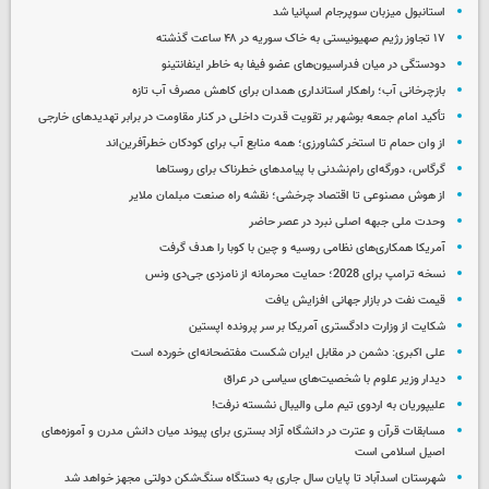
استانبول میزبان سوپرجام اسپانیا شد
۱۷ تجاوز رژیم صهیونیستی به خاک سوریه در ۴۸ ساعت گذشته
دودستگی در میان فدراسیون‌های عضو فیفا به خاطر اینفانتینو
بازچرخانی آب؛ راهکار استانداری همدان برای کاهش مصرف آب تازه
تأکید امام جمعه بوشهر بر تقویت قدرت داخلی در کنار مقاومت در برابر تهدیدهای خارجی
از وان حمام تا استخر کشاورزی؛ همه منابع آب برای کودکان خطرآفرین‌اند
گرگاس، دورگه‌ای رام‌نشدنی با پیامدهای خطرناک برای روستاها
از هوش مصنوعی تا اقتصاد چرخشی؛ نقشه راه صنعت مبلمان ملایر
وحدت ملی جبهه اصلی نبرد در عصر حاضر
آمریکا همکاری‌های نظامی روسیه و چین با کوبا را هدف گرفت
نسخه ترامپ برای 2028؛ حمایت محرمانه از نامزدی جی‌دی ونس
قیمت نفت در بازار جهانی افزایش یافت
شکایت از وزارت دادگستری آمریکا بر سر پرونده اپستین
علی اکبری: دشمن در مقابل ایران شکست مفتضحانه‌ای خورده است
دیدار وزیر علوم با شخصیت‌های سیاسی در عراق
علیپوریان به اردوی تیم ملی والیبال نشسته نرفت!
مسابقات قرآن و عترت در دانشگاه آزاد بستری برای پیوند میان دانش مدرن و آموزه‌های
اصیل اسلامی است
شهرستان اسدآباد تا پایان سال جاری به دستگاه سنگ‌شکن دولتی مجهز خواهد شد