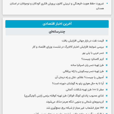
ضرورت حفظ هویت فرهنگی و تربیتی کانون پرورش فکری کودکان و نوجوانان در استان
همدان
آخرین اخبار اقتصادی
چندرسانه‌ای
قیمت نفت در بازار جهانی افزایش یافت
بررسی ضوابط افزایش اعتبار کالابرگ در نشست وزرای اقتصاد و کار
دسر عربی با پتی بور
کرم کاستارد چیست؟
طرز تهیه دسر پان اسپانیا ساده
طرز تهیه دسر بیسکویتی با ژله پرتقالی
آمبولی پا چیست؟ علائم، علل و راه درمان آن
آیا تا به حال هواری پلو به گوشتان خورده است؟
صفر تا ۱۰۰ طرز تهیه شکلات آلمانی
غذای محبوب پاندای کونگ فوکار/ طرز تهیه کوفته برنجی ژاپنی (اونیگیری)
کریدورهای شمالی و جنوبی تنگه هرمز حذف می‌شوند
۱۹۴ هزار انشعاب غیر مجاز از شبکه برق جمع‌آوری شد