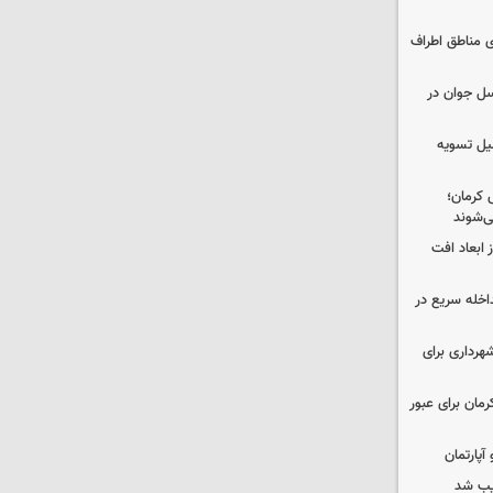
ی مناطق اطراف
سل جوان در
کمیل تسویه
 کرمان؛
ی‌شوند
 ابعاد افت
اخله سریع در
هرداری برای
مان برای عبور
یب شد