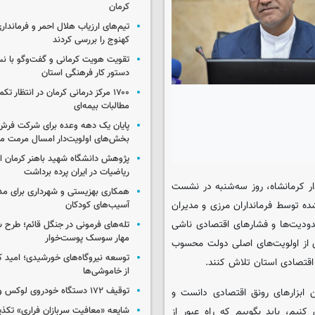
کرمان
تیم‌های ارزیاب هلال احمر و فرماندار
کهنوج را بررسی کردند
تقویت هویت کرمانی و گفت‌وگو با ن
دستور کار فرهنگی استان
۱۷۰۰ مرکز درمانی کرمان در انتظار ت
مطالبات بیمه‌ای
پایان یک دهه وعده برای شرکت فرش
بخش‌های اولویت‌دار امسال مرمت م
پژوهش دانشگاه شهید باهنر کرمان از
ریاضیات در ایران پرده برداشت
دار کرمانشاه، روز سه‌شنبه در نشست
همکاری بهزیستی و شهرداری برای مد
ده توسط فرمانداران مرزی و مدیران
آسیب‌های کودکان
دودیت‌ها و فشارهای اقتصادی ناشی
تله‌های فرمونی در جنگل قائم؛ طرح ش
مهار سوسک پوست‌خوار
ی از اولویت‌های اصلی دولت محسوب
توسعه نیروگاه‌های خورشیدی؛ امید کر
 اقتصادی استان تلاش کنند.
از خاموشی‌ها
توقیف ۱۷۲ دستگاه خودروی لوکس و آپارتمان
ن ابزارهای رونق اقتصادی دانست و
شایعه «معافیت سربازان فراری» تکذ
نیم، باید بگوییم که راه عبور از