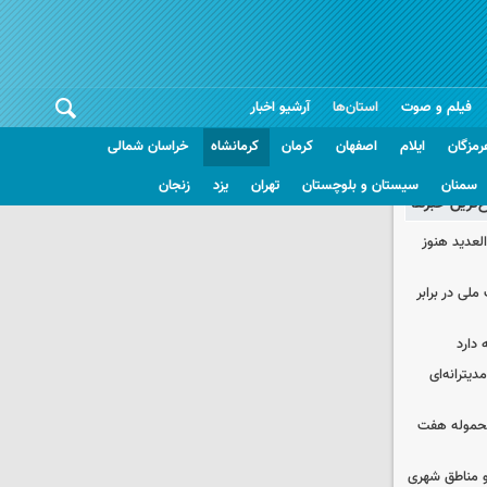
فیلم و صوت
استان‌ها
آرشیو اخبار
رمزگان
ایلام
اصفهان
کرمان
کرمانشاه
خراسان شمالی
سمنان
سیستان و بلوچستان
تهران
یزد
زنجان
غ‌ترین خبرها
لعدید هنوز
ملی در برابر
 دارد
دیترانه‌ای
محموله هفت
و مناطق شهری