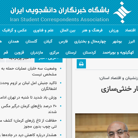
اقتصاد
ورزش
فرهنگ و هنر
بین الملل
علم و فناوری
عکس و گرافیک
البرز
بوشهر
چهارمحال و بختیاری
فارس
گیلان
گلستان
همدان
ه
کهگیلویه و بویراحمد
کردستان
لرستان
مرکزی
مازندران
قزوین
قم
آخرین اخبار
اخبار پربازدید
دا
وضعیت سه خلبان عملیات حمله به ا
مشخص نیست
نشینان و اقتصاد استان:
تاکید جنبش امل لبنان بر لزوم وحدت 
ار خنثی‌سازی
اشغالگران
وزش باد شدید تا شنبه در تهران ادامه
۲۰ درصد باغ‌های کرمان درگیر مگس م
شدند
حفاظت از تاغ زارهای کرمان؛ کشف 
تنی چوب بدون مجوز
هشدار درباره کاهش دید در جاده‌ها 