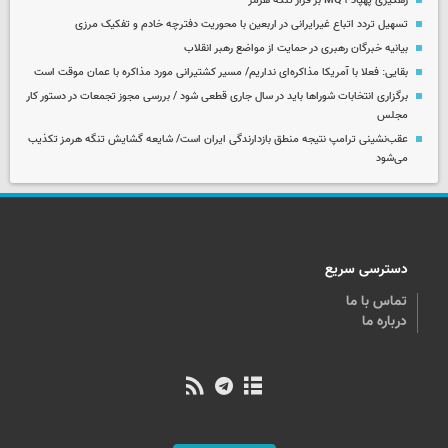
رهگیری پهپاد MQ۹ بر فراز تنگه هرمز
تسهیل تردد اتباع غیرایرانی در اربعین با محوریت دفترچه خادم و تفکیک مرزی
بیانیه خبرگان رهبری در حمایت از مواضع رهبر انقلاب
بقایی: فعلا با آمریکا مذاکره‌ای نداریم/ مسیر کشتیرانی مورد مذاکره با عمان موقت است
برگزاری انتخابات شوراها باید در سال جاری قطعی شود / بررسی مجوز تجمعات در دستور کار
مجلس
عقب‌نشینی ترامپ نتیجه منطق بازدارندگی ایران است/ شایعه گشایش تنگه هرمز تکذیب
می‌شود
دسترسی سریع
تماس با ما
درباره ما