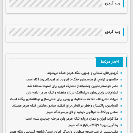
وب گردی
وب گردی
اخبار مرتبط
کریدورهای شمالی و جنوبی تنگه هرمز حذف می‌شوند
جانسون: ترامپ از پیامدهای جنگ با ایران برای آمریکایی‌ها آگاه است
مصر خواستار تدوین چشم‌انداز مشترک عربی برای امنیت منطقه شد
اسلام‌آباد: رایزنی‌های دیپلماتیک درباره منطقه و تنگه هرمز ادامه دارد
میراث مشروطه، اتکا به ساختارهای بومی برای خنثی‌سازی توطئه‌های بیگانه است
المیادین: پاکستان و قطر در تلاش برای تنظیم سندی مختص تنگه هرمز هستند
تماس ویتکاف با عراقچی درباره توافق بر سر تنگه هرمز
مذاکرات ایران و عمان درباره تنکه هرمز وارد مرحله جدیدی شده است
رهگیری پهپاد MQ۹ بر فراز تنگه هرمز
عقب‌نشینی ترامپ نتیجه منطق بازدارندگی ایران است/ شایعه گشایش تنگه هرمز