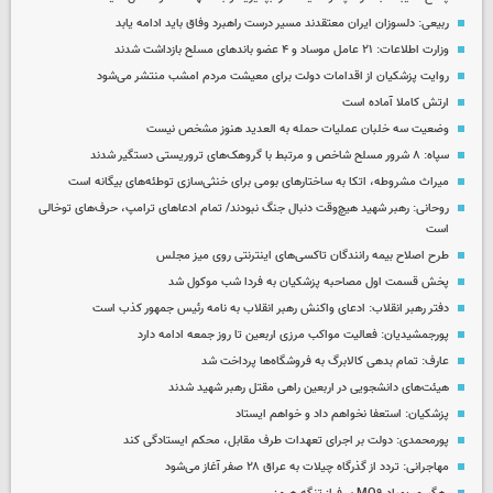
ربیعی: دلسوزان ایران معتقدند مسیر درست راهبرد وفاق باید ادامه یابد
وزارت اطلاعات: ۲۱ عامل موساد و ۴ عضو باندهای مسلح بازداشت شدند
روایت پزشکیان از اقدامات دولت برای معیشت مردم امشب منتشر می‌شود
ارتش کاملا آماده است
وضعیت سه خلبان عملیات حمله به العدید هنوز مشخص نیست
سپاه: ۸ شرور مسلح شاخص و مرتبط با گروهک‌های تروریستی دستگیر شدند
میراث مشروطه، اتکا به ساختارهای بومی برای خنثی‌سازی توطئه‌های بیگانه است
روحانی: رهبر شهید هیچ‌وقت دنبال جنگ نبودند/ تمام ادعاهای ترامپ، حرف‌های توخالی
است
طرح اصلاح بیمه رانندگان تاکسی‌های اینترنتی روی میز مجلس
پخش قسمت اول مصاحبه پزشکیان به فردا شب موکول شد
دفتر رهبر انقلاب: ادعای واکنش رهبر انقلاب به نامه رئیس جمهور کذب است
پورجمشیدیان: فعالیت مواکب مرزی اربعین تا روز جمعه ادامه دارد
عارف: تمام بدهی کالابرگ به فروشگاه‌ها پرداخت شد
هیئت‌های دانشجویی در اربعین راهی مقتل رهبر شهید شدند
پزشکیان: استعفا نخواهم داد و خواهم ایستاد
پورمحمدی: دولت بر اجرای تعهدات طرف مقابل، محکم ایستادگی کند
مهاجرانی: تردد از گذرگاه چیلات به عراق ۲۸ صفر آغاز می‌شود