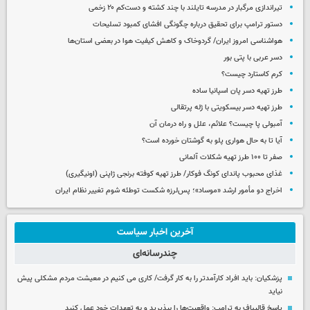
تیراندازی مرگبار در مدرسه‌ تایلند با چند کشته و دست‌کم ۲۰ زخمی
دستور ترامپ برای تحقیق درباره چگونگی افشای کمبود تسلیحات
هواشناسی امروز ایران/ گردوخاک و کاهش کیفیت هوا در بعضی استان‌ها
دسر عربی با پتی بور
کرم کاستارد چیست؟
طرز تهیه دسر پان اسپانیا ساده
طرز تهیه دسر بیسکویتی با ژله پرتقالی
آمبولی پا چیست؟ علائم، علل و راه درمان آن
آیا تا به حال هواری پلو به گوشتان خورده است؟
صفر تا ۱۰۰ طرز تهیه شکلات آلمانی
غذای محبوب پاندای کونگ فوکار/ طرز تهیه کوفته برنجی ژاپنی (اونیگیری)
اخراج دو مأمور ارشد «موساد»؛ پس‌لرزه شکست توطئه شوم تغییر نظام ایران
آخرین اخبار سیاست
چندرسانه‌ای
پزشکیان: باید افراد کارآمدتر را به کار گرفت/ کاری می کنیم در معیشت مردم مشکلی پیش
نیاید
پاسخ قالیباف به ترامپ: واقعیت‌ها را بپذیرید و به تعهدات خود عمل کنید