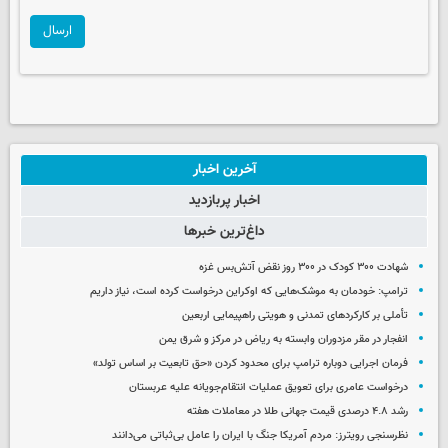
ارسال
آخرین اخبار
اخبار پربازدید
داغ‌ترین خبرها
شهادت ۳۰۰ کودک در ۳۰۰ روز نقض آتش‌بس غزه
ترامپ: خودمان به موشک‌هایی که اوکراین درخواست کرده است، نیاز داریم
تأملی بر کارکردهای تمدنی و هویتی راهپیمایی اربعین
انفجار در مقر مزدوران وابسته به ریاض در مرکز و شرق یمن
فرمان اجرایی دوباره ترامپ برای محدود کردن «حق تابعیت بر اساس تولد»
درخواست عامری برای تعویق عملیات انتقام‌جویانه علیه عربستان
رشد ۴.۸ درصدی قیمت جهانی طلا در معاملات هفته
نظرسنجی رویترز: مردم آمریکا جنگ با ایران را عامل بی‌ثباتی می‌دانند