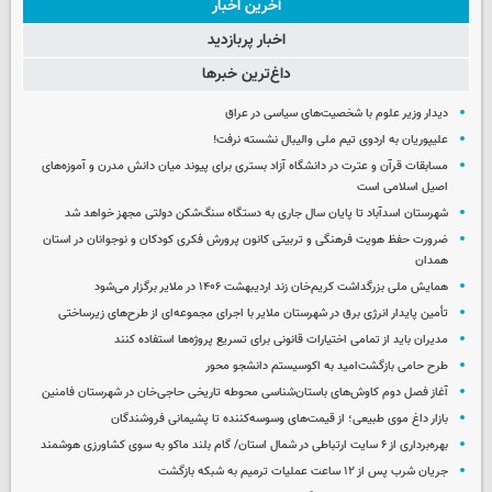
آخرین اخبار
اخبار پربازدید
داغ‌ترین خبرها
دیدار وزیر علوم با شخصیت‌های سیاسی در عراق
علیپوریان به اردوی تیم ملی والیبال نشسته نرفت!
مسابقات قرآن و عترت در دانشگاه آزاد بستری برای پیوند میان دانش مدرن و آموزه‌های
اصیل اسلامی است
شهرستان اسدآباد تا پایان سال جاری به دستگاه سنگ‌شکن دولتی مجهز خواهد شد
ضرورت حفظ هویت فرهنگی و تربیتی کانون پرورش فکری کودکان و نوجوانان در استان
همدان
همایش ملی بزرگداشت کریم‌خان زند اردیبهشت ۱۴۰۶ در ملایر برگزار می‌شود
تأمین پایدار انرژی برق در شهرستان ملایر با اجرای مجموعه‌ای از طرح‌های زیرساختی
مدیران باید از تمامی اختیارات قانونی برای تسریع پروژه‌ها استفاده کنند
طرح حامی بازگشت‌امید به اکوسیستم دانشجو محور
آغاز فصل دوم کاوش‌های باستان‌شناسی محوطه تاریخی حاجی‌خان در شهرستان فامنین
بازار داغ موی طبیعی؛ از قیمت‌های وسوسه‌کننده تا پشیمانی فروشندگان
بهره‌برداری از ۶ سایت ارتباطی در شمال استان/ گام بلند ماکو به سوی کشاورزی هوشمند
جریان شرب پس از ۱۲ ساعت عملیات ترمیم به شبکه بازگشت