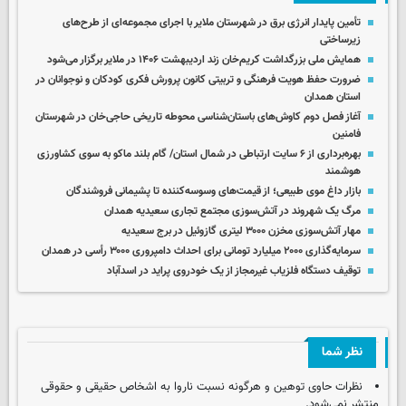
تأمین پایدار انرژی برق در شهرستان ملایر با اجرای مجموعه‌ای از طرح‌های
زیرساختی
همایش ملی بزرگداشت کریم‌خان زند اردیبهشت ۱۴۰۶ در ملایر برگزار می‌شود
ضرورت حفظ هویت فرهنگی و تربیتی کانون پرورش فکری کودکان و نوجوانان در
استان همدان
آغاز فصل دوم کاوش‌های باستان‌شناسی محوطه تاریخی حاجی‌خان در شهرستان
فامنین
بهره‌برداری از ۶ سایت ارتباطی در شمال استان/ گام بلند ماکو به سوی کشاورزی
هوشمند
بازار داغ موی طبیعی؛ از قیمت‌های وسوسه‌کننده تا پشیمانی فروشندگان
مرگ یک شهروند در آتش‌سوزی مجتمع تجاری سعیدیه همدان
مهار آتش‌سوزی مخزن ۳۰۰۰ لیتری گازوئیل در برج سعیدیه
سرمایه‌گذاری ۲۰۰۰ میلیارد تومانی برای احداث دامپروری ۳۰۰۰ رأسی در همدان
توقیف دستگاه فلزیاب غیرمجاز از یک خودروی پراید در اسدآباد
نظر شما
نظرات حاوی توهین و هرگونه نسبت ناروا به اشخاص حقیقی و حقوقی
منتشر نمی‌شود.