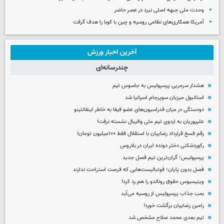
وحدت ملی جبهه اصلی نبرد در عصر حاضر
آمریکا همکاری‌های نظامی روسیه و چین با کوبا را هدف گرفت
آخرین اخبار ورزش
چندرسانه‌ای
هشدار سرمربی پرسپولیس به جاسوس تیم
استانبول میزبان سوپرجام اسپانیا شد
دودستگی در میان فدراسیون‌های عضو فیفا به خاطر اینفانتینو
علیپوریان به اردوی تیم ملی والیبال نشسته نرفت!
رقم فسخ قرارداد رضاییان با استقلال فقط ۱۰۰میلیون تومان!
رکوردشکنی دختر دونده ایران در بلاروس
پرسپولیس؛ گران‌ترین تیم فصل جدید
فصل بدون پایان؛ فوتبالیست‌هایی که فرصت استراحت ندارند
وینیسیوس حقوق رونالدو را هم رد کرد!
بمب جذاب پرسپولیس از روسیه می‌آید
رامین رضاییان برگشت خورد!
تیم بعدی محمد صلاح مشخص شد