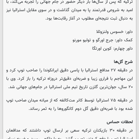
ترکیه که پس از سال‌ها بار دیگر حضور در جام جهانی را تجربه می‌کند، با
امید به شروعی قدرتمند پا به میدان گذاشت و در سوی مقابل استرالیا نیز
به دنبال ثبت نتیجه‌ای مطلوب در آغاز رقابت‌ها بود.
داور: خسوس ولنزوئلا
کمک داور: جرج اورگو و تولیو مورنو
داور چهارم: کوین اورتگا
شرح گل‌ها
در دقیقه ۲۷ مدافع استرالیا با پاسی دقیق ایرانکوندا را صاحب توپ کرد و
این مهاجم با فراری زیبا و ضربه‌ای دقیق‌تر دروزاه ترکیه را باز کرد. وی با
۲۰ سال، جوان‌ترین گلزن تاریخ تیم ملی استرالیا در جام‌های جهانی شد.
در دقیقه ۷۵ استرالیا توسط کانر مت‌کالفه که از میانه میدان صاحب توپ
شده بود با ضربه‌ای دقیق گل دوم کانگوروها را به ثمر رساند.
لحظات حساس
در دقیقه ۳۰ بازیکنان ترکیه سعی بر ارسال توپ داشتند که مدافعان
استرالیا توپ را دفع کردند، توپ برگشتی به بارداکجی رسید و ضربه زیبای