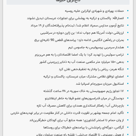
داغ‌ترین خبرها
حملات پهپادی و شهپادی اوکراین علیه روسیه
انصارالله: پاکستان و ترکیه به پوششی برای تجاوزات عربستان تبدیل نشوند
نتایج آزمون مدارس سمپاد اعلام شد/ ثبت‌نام پذیرفته‌شدگان از ۱۹ مرداد
ارزپاشی دولت آمریکا هم جواب نداد؛ ین ژاپن دوباره در سراشیبی
بحران در راه‌آهن انگلیس ادامه دارد؛ پیامدهای قطعی 90 ثانیه‌ای برق
هشدار سرمربی پرسپولیس به جاسوس تیم
ترامپ سوئیس را تهدید کرد؛ با یک امضا اقتصادتان را به هم می‌ریزم
بدهی ۱۵۰ میلیارد متر مکعبی صنعت آب به ذخایر زیرزمینی کشور
تنگه هرمز، ریاض را وادار به تخفیف‌دهی نفتی کرد
امضای توافق نظامی مشترک میان عربستان، پاکستان و ترکیه
استانبول میزبان سوپرجام اسپانیا شد
۱۷ تجاوز رژیم صهیونیستی به خاک سوریه در ۴۸ ساعت گذشته
دودستگی در میان فدراسیون‌های عضو فیفا به خاطر اینفانتینو
بازچرخانی آب؛ راهکار استانداری همدان برای کاهش مصرف آب تازه
تأکید امام جمعه بوشهر بر تقویت قدرت داخلی در کنار مقاومت در برابر تهدیدهای خارجی
از وان حمام تا استخر کشاورزی؛ همه منابع آب برای کودکان خطرآفرین‌اند
گرگاس، دورگه‌ای رام‌نشدنی با پیامدهای خطرناک برای روستاها
از هوش مصنوعی تا اقتصاد چرخشی؛ نقشه راه صنعت مبلمان ملایر