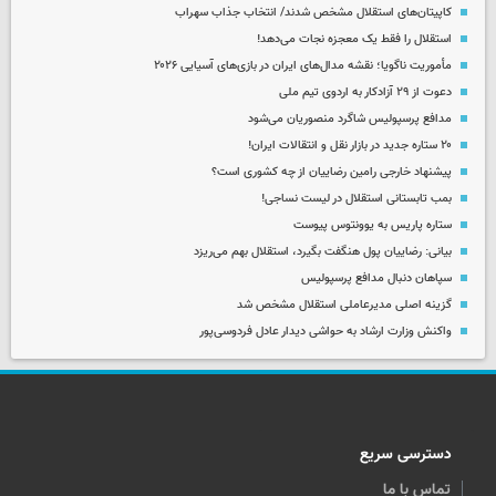
کاپیتان‌های استقلال مشخص شدند/ انتخاب جذاب سهراب
استقلال را فقط یک معجزه نجات می‌دهد!
مأموریت ناگویا؛ نقشه مدال‌های ایران در بازی‌های آسیایی ۲۰۲۶
دعوت از ۲۹ آزادکار به اردوی تیم ملی
مدافع پرسپولیس شاگرد منصوریان می‌شود
۲۰ ستاره جدید در بازار نقل و انتقالات ایران!
پیشنهاد خارجی رامین رضاییان از چه کشوری است؟
بمب تابستانی استقلال در لیست نساجی!
ستاره پاریس به یوونتوس پیوست
بیانی: رضاییان پول هنگفت بگیرد، استقلال بهم می‌ریزد
سپاهان دنبال مدافع پرسپولیس
گزینه اصلی مدیرعاملی استقلال مشخص شد
واکنش وزارت ارشاد به حواشی دیدار عادل فردوسی‌پور
دسترسی سریع
تماس با ما