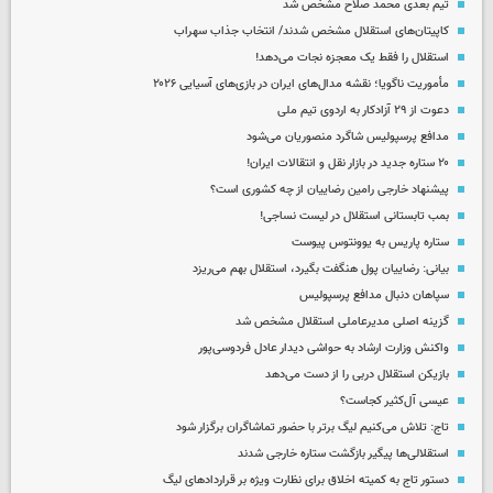
تیم بعدی محمد صلاح مشخص شد
کاپیتان‌های استقلال مشخص شدند/ انتخاب جذاب سهراب
استقلال را فقط یک معجزه نجات می‌دهد!
مأموریت ناگویا؛ نقشه مدال‌های ایران در بازی‌های آسیایی ۲۰۲۶
دعوت از ۲۹ آزادکار به اردوی تیم ملی
مدافع پرسپولیس شاگرد منصوریان می‌شود
۲۰ ستاره جدید در بازار نقل و انتقالات ایران!
پیشنهاد خارجی رامین رضاییان از چه کشوری است؟
بمب تابستانی استقلال در لیست نساجی!
ستاره پاریس به یوونتوس پیوست
بیانی: رضاییان پول هنگفت بگیرد، استقلال بهم می‌ریزد
سپاهان دنبال مدافع پرسپولیس
گزینه اصلی مدیرعاملی استقلال مشخص شد
واکنش وزارت ارشاد به حواشی دیدار عادل فردوسی‌پور
بازیکن استقلال دربی را از دست می‌دهد
عیسی آل‌کثیر کجاست؟
تاج: تلاش می‌کنیم لیگ برتر با حضور تماشاگران برگزار شود
استقلالی‌ها پیگیر بازگشت ستاره خارجی شدند
دستور تاج به کمیته اخلاق برای نظارت ویژه بر قراردادهای لیگ