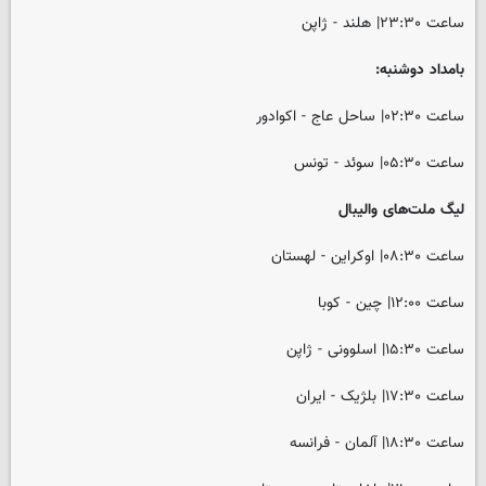
ساعت ۲۳:۳۰| هلند - ژاپن
بامداد دوشنبه:
ساعت ۰۲:۳۰| ساحل عاج - اکوادور
ساعت ۰۵:۳۰| سوئد - تونس
لیگ ملت‌های والیبال
ساعت ۰۸:۳۰| اوکراین - لهستان
ساعت ۱۲:۰۰| چین - کوبا
ساعت ۱۵:۳۰| اسلوونی - ژاپن
ساعت ۱۷:۳۰| بلژیک - ایران
ساعت ۱۸:۳۰| آلمان - فرانسه