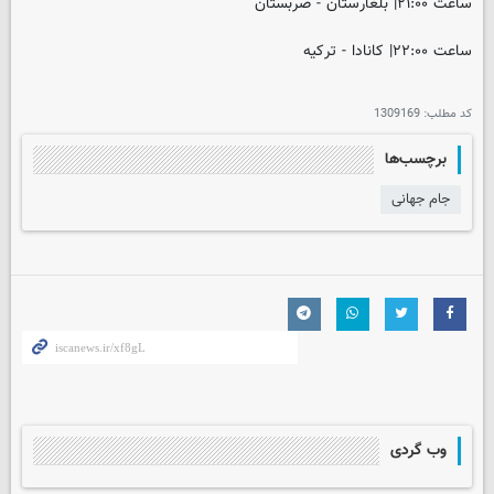
ساعت ۲۱:۰۰| بلغارستان - صربستان
ساعت ۲۲:۰۰| کانادا - ترکیه
کد مطلب:
1309169
برچسب‌ها
جام جهانی
وب گردی