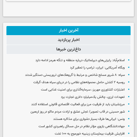
آخرین اخبار
اخبار پربازدید
داغ‌ترین خبرها
اسلام‌آباد: رایزنی‌های دیپلماتیک درباره منطقه و تنگه هرمز ادامه دارد
وبگاه آمریکایی: ایران، ترامپ را تحقیر کرد
سپاه: ۸ شرور مسلح شاخص و مرتبط با گروهک‌های تروریستی دستگیر شدند
روسیه ۲ کشتی حامل محموله‌های نظامی را در دریای سیاه هدف گرفت
اعتبارات کشاورزی مهریز، سرمایه‌گذاری برای امنیت غذایی است
تعهدات ارزی، چالش یک‌میلیارد دلاری تجارت یزد
مرزنشینان باید از ظرفیت مرز برای فعالیت اقتصادی قانونی استفاده کنند
شور حسینی در قاب تصویر/ تجلی عشق و ارادت مردم ماکو در روز اربعین
ونس: ایرانی‌ها طرف بسیار دشواری برای مذاکره هستند
جهاددانشگاهی بازوی مؤثر نظام در حل مسائل راهبردی کشور است
افزایش ظرفیت بیمارستان زینبیه خورموج به ۱۰۰ تخت