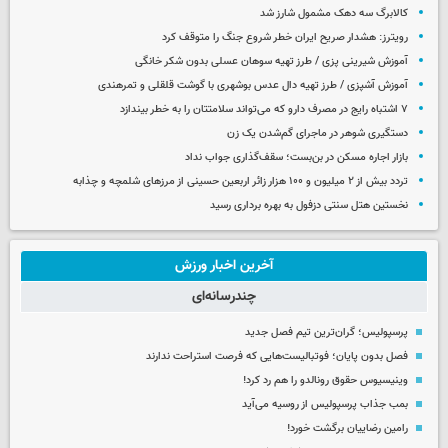
کالابرگ سه دهک مشمول شارز شد
رویترز: هشدار صریح ایران خطر شروع جنگ را متوقف کرد
آموزش شیرینی پزی / طرز تهیه سوهان عسلی بدون شکر خانگی
آموزش آشپزی / طرز تهیه دال عدس بوشهری با گوشت قلقلی و تمرهندی
۷ اشتباه رایج در مصرف دارو که می‌تواند سلامتتان را به خطر بیندازد
دستگیری شوهر در ماجرای گم‌شدن یک زن
بازار اجاره مسکن در بن‌بست؛ سقف‌گذاری جواب نداد
تردد بیش از ۲ میلیون و ۱۰۰ هزار زائر اربعین حسینی از مرزهای شلمچه و چذابه
نخستین هتل سنتی دزفول به بهره برداری رسید
آخرین اخبار ورزش
چندرسانه‌ای
پرسپولیس؛ گران‌ترین تیم فصل جدید
فصل بدون پایان؛ فوتبالیست‌هایی که فرصت استراحت ندارند
وینیسیوس حقوق رونالدو را هم رد کرد!
بمب جذاب پرسپولیس از روسیه می‌آید
رامین رضاییان برگشت خورد!