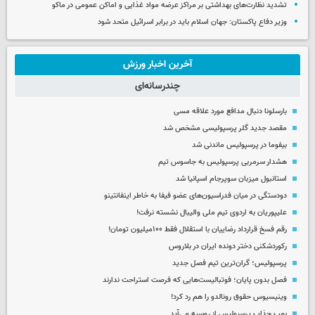
تشدید نظارت‌های بهداشتی بر مراکز عرضه مواد غذایی و اماکن عمومی در ماکو
وزیر دفاع پاکستان: جهان اسلام باید در برابر اسرائیل متحد شود
آخرین اخبار ورزش
چندرسانه‌ای
بارسلونا دنبال مدافع مورد علاقه مسی
مقصد جدید گلر پرسپولیسی مشخص شد
بیفوما در پرسپولیس ماندنی شد
هشدار سرمربی پرسپولیس به جاسوس تیم
استانبول میزبان سوپرجام اسپانیا شد
دودستگی در میان فدراسیون‌های عضو فیفا به خاطر اینفانتینو
علیپوریان به اردوی تیم ملی والیبال نشسته نرفت!
رقم فسخ قرارداد رضاییان با استقلال فقط ۱۰۰میلیون تومان!
رکوردشکنی دختر دونده ایران در بلاروس
پرسپولیس؛ گران‌ترین تیم فصل جدید
فصل بدون پایان؛ فوتبالیست‌هایی که فرصت استراحت ندارند
وینیسیوس حقوق رونالدو را هم رد کرد!
بمب جذاب پرسپولیس از روسیه می‌آید