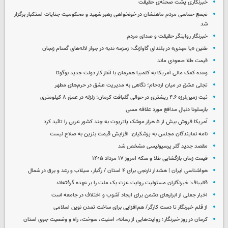
خبرنگاری پشت صحنه‌ی حقیقت
تجمع حماسی مردم ماهنشان در خونخواهی رهبر شهید و محکومیت جنایات استکبار برگزار
شد
خبرنگار روایتگر حقیقت و صدای مردم
طنین «یا مهدی» در بلندای گاوازنگ؛ زمزمه ندبه در جوار لاله‌های گمنام زنجان
قیمت طلا صعودی ماند
وعده کمک مالی آمریکا به کلمبیا همزمان با آغاز کار دولت جدید بوگوتا
تجلی عشق در میان ازدحام؛ نگاهی به مدیریت عشق در حرم‌های مطهر
ثبت زمین‌لرزه ۴.۶ ریشتری در حوالی گلبافت کرمان؛ زلزله در عمق ۸ کیلومتری
بارسلونا دنبال مدافع مورد علاقه مسی
آمریکا فروش بیش از ۵ هزار موشک پاتریوت به چند کشور عربی را تائید کرد
نامه نمایندگان مجلس به پزشکیان: افزایش قیمت بنزین به صلاح نیست
مقصد جدید گلر پرسپولیسی مشخص شد
قیمت زمان بازگشایی طلا و سکه امروز ۱۷ مرداد ۱۴۰۵
هواشناسی ایران | هشدار نارنجی برای ۴ استان / رگبار، سیلاب و رعد و برق در شمال
قالیباف: خبرنگاران مسئولیت روایت عزت یک ملت را بر عهده گرفته‌اند
اخبار جعلی از ابزارهای دشمن برای ایجاد آشوب و اختلاف در جامعه است
از قلم خبرنگار تا دست کارگر/ هم‌افزایی برای ساخت تمدن نوین اسلامی
کرمان در روز خبرنگار؛ روایت‌هایی از رسانه، امنیت، سوخت، راه و وضعیت جوی استان