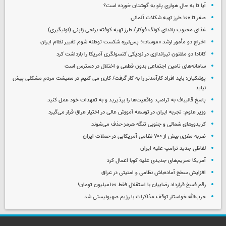
آیا تا به حال هواری پلو به گوشتان خورده است؟
صفر تا ۱۰۰ طرز تهیه شکلات آلمانی
غذای محبوب پاندای کونگ فوکار/ طرز تهیه کوفته برنجی ژاپنی (اونیگیری)
اخراج دو مأمور ارشد «موساد»؛ پس‌لرزه شکست توطئه شوم تغییر نظام ایران
کانادا دو مظنون تیراندازی در نزدیکی کنسولگری آمریکا را بازداشت کرد
سامانه‌های تامین اجتماعی بدون قطعی و اختلال در دسترس است
پزشکیان: باید افراد کارآمدتر را به کار گرفت/ کاری می کنیم در معیشت مردم مشکلی پیش
نیاید
پاسخ قالیباف به ترامپ: واقعیت‌ها را بپذیرید و به تعهدات خود عمل کنید
وزیر علوم: تجربه ایران در توسعه آموزش عالی در اختیار عراق قرار می‌گیرد
کریدورهای شمالی و جنوبی تنگه هرمز حذف می‌شوند
ضربه مغزی بیش از ۷۰۰ نظامی آمریکایی در حملات ایران
لفاظی جدید ترامپ علیه ایران
آمریکا تحریم‌های جدیدی علیه کوبا اعمال کرد
افزایش سطح آماده‌باش نظامی و امنیتی در عراق
رقم فسخ قرارداد رضاییان با استقلال فقط ۱۰۰میلیون تومان!
حزب‌الله خواستار توقف مذاکرات با رژیم صهیونیستی شد