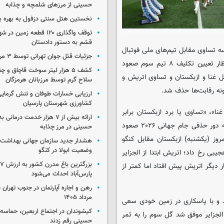
حسینی از مرزهای شلمچه و چذابه
نخستین هتل سنتی دزفول به بهره بر
توقف واگذاری ۱۲۰ قطعه زمی
قشم به دستور دادستان
ه تساوی مقابل تیم‌های ملی فوتبال
جزئیات قتل جوان تهرانی توسط ۳ مرد پژو سوار
نیوزیلند، بلژیک و مصر در مرحله گروهی جام جهانی فوتبال چشم انتظار تعیین تکلیف ۸ تیم سوم صعود
کشف ۵ هزار لیتر سوخت قاچاق و 
ل غنا و ازبکستان و تساوی اتریش و
سلاح گرم توسط مرزبانان هرمزگان
نه رقابت‌ها حذف شد.
ارزیابی خسارات طوفان و تنش گرمای
کشاورزی شهرستان پارسیان
»، «تساوی یا برد ازبکستان برابر
ارائه بیش از ۷ هزار خدمت درمان
کنگو» و «برنده داشتن بازی اتریش و الجزایر»، تیم ملی فوتبال ایران به دور حذفی جام جهانی ۲۰۲۶ صعود
حسینی در مرز چذابه
وز (یکشنبه) ازبکستان مقابل کنگو
هشدار جدید سازمان جهانی بهداشت د
وضعیت ابولا در کنگو
بی رخ داد؛ اتریش ابتدا از الجزایر
ب
ر دیگر اتریش پیش افتاد اما کمتر از
پارس‌آباد احداث می‌شود
مرداد ۱۴۰۵
ته بودند و با پاسکاری در زمین خودی سعی
کیشوندان در اجتماع اربعین، حماسه‌ا
‌کردند بازی را با همان نتیجه تساوی به پایان ببرند، در دقیقه ۴+۹۰ الجزایر موفق شد گل سوم را به ثمر
حسینی رقم زدند