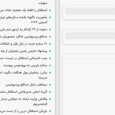
سهراب
استقلال را فقط یک معجزه نجات می‌
مأموریت ناگویا؛ نقشه مدال‌های ایران
آسیایی ۲۰۲۶
دعوت از ۲۹ آزادکار به اردوی تیم ملی
مدافع پرسپولیس شاگرد منصوریان م
۲۰ ستاره جدید در بازار نقل و انتقالات ایران!
پیشنهاد خارجی رامین رضاییان از چ
بمب تابستانی استقلال در لیست نس
ستاره پاریس به یوونتوس پیوست
بیانی: رضاییان پول هنگفت بگیرد، اس
می‌ریزد
سپاهان دنبال مدافع پرسپولیس
گزینه اصلی مدیرعاملی استقلال م
واکنش وزارت ارشاد به حواشی دیدار 
فردوسی‌پور
بازیکن استقلال دربی را از دست می‌