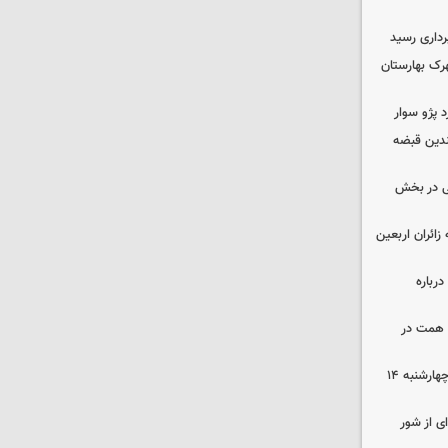
داری رسید
ن در شهرک بهارستان
چندین قبضه
ی در بخش
ی به زائران اربعین
رباره
زرگترین باغ مدرن کشور به ارزش ۷ همت در
رهن و اجاره آپارتمان در جنوب تهران چهارشنبه ۱۴
ی از شور