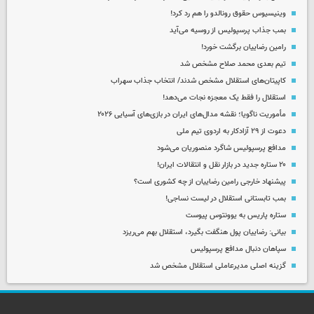
وینیسیوس حقوق رونالدو را هم رد کرد!
بمب جذاب پرسپولیس از روسیه می‌آید
رامین رضاییان برگشت خورد!
تیم بعدی محمد صلاح مشخص شد
کاپیتان‌های استقلال مشخص شدند/ انتخاب جذاب سهراب
استقلال را فقط یک معجزه نجات می‌دهد!
مأموریت ناگویا؛ نقشه مدال‌های ایران در بازی‌های آسیایی ۲۰۲۶
دعوت از ۲۹ آزادکار به اردوی تیم ملی
مدافع پرسپولیس شاگرد منصوریان می‌شود
۲۰ ستاره جدید در بازار نقل و انتقالات ایران!
پیشنهاد خارجی رامین رضاییان از چه کشوری است؟
بمب تابستانی استقلال در لیست نساجی!
ستاره پاریس به یوونتوس پیوست
بیانی: رضاییان پول هنگفت بگیرد، استقلال بهم می‌ریزد
سپاهان دنبال مدافع پرسپولیس
گزینه اصلی مدیرعاملی استقلال مشخص شد