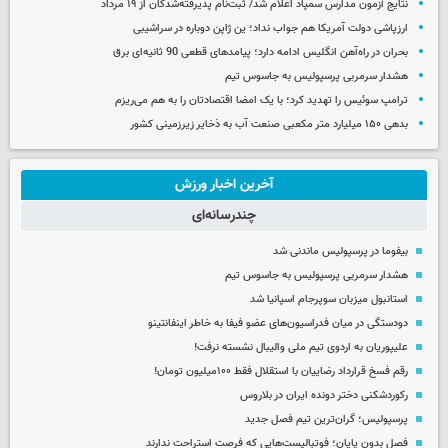
نتایج آزمون مدارس سمپاد اعلام شد/ ثبت‌نام پذیرفته‌شدگان از ۱۹ مرداد
ارزپاشی دولت آمریکا هم جواب نداد؛ ین ژاپن دوباره در سراشیبی
بحران در راه‌آهن انگلیس ادامه دارد؛ پیامدهای قطعی 90 ثانیه‌ای برق
هشدار سرمربی پرسپولیس به جاسوس تیم
ترامپ سوئیس را تهدید کرد؛ با یک امضا اقتصادتان را به هم می‌ریزم
بدهی ۱۵۰ میلیارد متر مکعبی صنعت آب به ذخایر زیرزمینی کشور
آخرین اخبار ورزش
چندرسانه‌ای
بیفوما در پرسپولیس ماندنی شد
هشدار سرمربی پرسپولیس به جاسوس تیم
استانبول میزبان سوپرجام اسپانیا شد
دودستگی در میان فدراسیون‌های عضو فیفا به خاطر اینفانتینو
علیپوریان به اردوی تیم ملی والیبال نشسته نرفت!
رقم فسخ قرارداد رضاییان با استقلال فقط ۱۰۰میلیون تومان!
رکوردشکنی دختر دونده ایران در بلاروس
پرسپولیس؛ گران‌ترین تیم فصل جدید
فصل بدون پایان؛ فوتبالیست‌هایی که فرصت استراحت ندارند