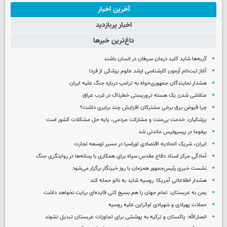
آخرین اخبار
اخبار پربازدید
داغ‌ترین خبرها
گربه‌ها شاید کلید درمان سرطان در انسان باشند
آغاز ثبت‌نام‌ آزمون کارشناسی ارشد علوم پزشکی از فردا
هشدار نمایندگان جمهوری‌خواه به ترامپ درباره جنگ علیه ایران
متلاشی شدن یک هسته تروریستی خطرناک در غرب عراق
چرا قبوض برق برخی مشترکان افزایش چند برابری داشت؟
پزشکیان: خدمت بی‌منت و مشارکت مردمی، پایه حل مشکلات کشور است
بیفوما در پرسپولیس ماندنی شد
ایران، شریک اتحادیه اقتصادی اوراسیا در مسیر توسعه تجارت
آمادگی مرکز اسناد دفاع مقدس سپاه برای همکاری با رسانه‌ها در روایتگری جنگ
نشست خبری رئیس‌جمهور همزمان با روز خبرنگار برگزار می‌شود
هشدار اطلاعاتی آمریکا: روسیه شاید به ناتو حمله کند
یمن به عربستان: تمام جهان را هم بسیج کنی فایده‌ای برایت نخواهد داشت
حملات پهپادی و شهپادی اوکراین علیه روسیه
انصارالله: پاکستان و ترکیه به پوششی برای تجاوزات عربستان تبدیل نشوند