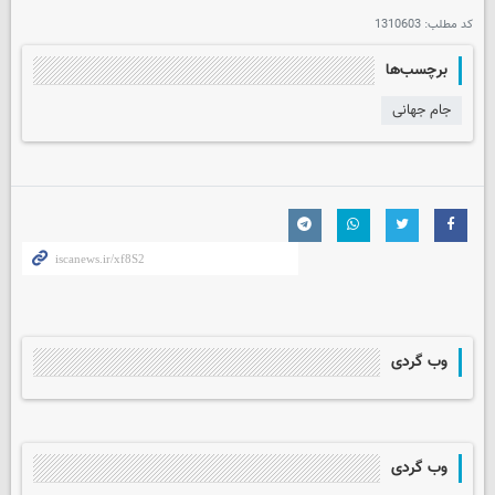
کد مطلب:
1310603
برچسب‌ها
جام جهانی
وب گردی
وب گردی