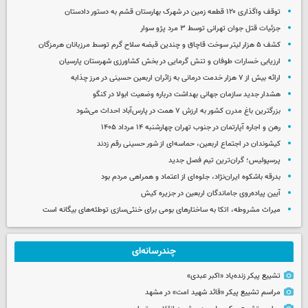
توقف واگذاری ۱۲۰ قطعه زمین در شهرک بهارستان قشم به دستور دادستان
جزئیات قتل جوان تهرانی توسط ۳ مرد پژو سوار
کشف ۵ هزار لیتر سوخت قاچاق و چندین قبضه سلاح گرم توسط مرزبانان هرمزگان
ارزیابی خسارات طوفان و تنش گرمایی در بخش کشاورزی شهرستان پارسیان
ارائه بیش از ۷ هزار خدمت درمانی به زائران اربعین حسینی در مرز چذابه
هشدار جدید سازمان جهانی بهداشت درباره وضعیت ابولا در کنگو
بزرگترین باغ مدرن کشور به ارزش ۷ همت در پارس‌آباد احداث می‌شود
رهن و اجاره آپارتمان در جنوب تهران چهارشنبه ۱۴ مرداد ۱۴۰۵
کیشوندان در اجتماع اربعین، حماسه‌ای از شور حسینی رقم زدند
پرسپولیس؛ گران‌ترین تیم فصل جدید
بدرقه باشکوه ایران‌نژاد، جلوه‌ای از اعتماد و همراهی مردم بود
آیین پیاده‌روی جاماندگان اربعین در جزیره کیش
میراث مشروطه، اتکا به ساختارهای بومی برای خنثی‌سازی توطئه‌های بیگانه است
چندرسانه‌ای
تشییع پیکر زنده‌یاد «اکبر عبدی»
مراسم تشییع پیکر «قائد شهید امت» در مشهد