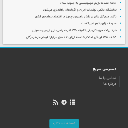
ادامه حملات رژیم صهیونیستی به جنوب لبنان
نمایشگاه دائمی تولیدات ایران و آذربایجان راه‌اندازی می‌شود
تأکید مدیرکل بنادر بر نقش راهبردی چابهار در اقتصاد دریامحور کشور
مدودف: ژاپن تابع آمریکاست
بنیاد برکت خوزستان بانی تشرف ۳۷۰ نفر به راهپیمایی اربعین حسینی
کشف ۱۷۰۰ تن قیر احتکار شده به ارزش ۱.۷ هزار میلیارد تومان در هرمزگان
دسترسی سریع
تماس با ما
درباره ما
نسخه دسکتاپ