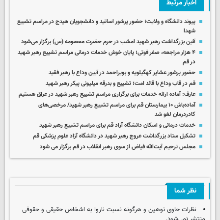
اخبار مرتبط
پیوند دانشگاه و ولایت؛ حضور پرشور اساتید و دانشجویان هیدج در مراسم تشییع
شهدا
آئین بزرگداشت رهبر شهید امشب در حرم حضرت معصومه (س) برگزار می‌شود
۴ هزار مراجعه، صفر فوتی؛ پایان خوش خدمات درمانی مراسم تشییع رهبر شهید
در قم
حضور پرشور عشایر کهگیلویه و بویراحمد در آیین وداع با رهبر فقید
قم در قاب وداع با قائد امت؛ تشییع و بدرقه میلیونی پیکر رهبر شهید
عارف: آماده ارائه خدمات برای برگزاری مراسم تشییع رهبر شهید در عراق هستیم
آماده‌باش ۱۰ بیمارستان قم برای مراسم تشییع رهبر شهید/ مرخصی‌های
کادردرمان لغو شد
خدمات درمانی و اسکان دانشگاه آزاد قم برای مراسم تشییع رهبر شهید
تشکیل ستاد بزرگداشت عروج رهبر شهید در دانشگاه آزاد علوم پزشکی قم
مجلس ترحیم آیت‌الله فیاض از سوی رهبر انقلاب در قم برگزار می شود
نظر شما
نظرات حاوی توهین و هرگونه نسبت ناروا به اشخاص حقیقی و حقوقی
منتشر نمی‌شود.