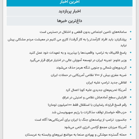
آخرین اخبار
اخبار پربازدید
داغ‌ترین خبرها
سامانه‌های تامین اجتماعی بدون قطعی و اختلال در دسترس است
پزشکیان: باید افراد کارآمدتر را به کار گرفت/ کاری می کنیم در معیشت مردم مشکلی پیش
نیاید
پاسخ قالیباف به ترامپ: واقعیت‌ها را بپذیرید و به تعهدات خود عمل کنید
وزیر علوم: تجربه ایران در توسعه آموزش عالی در اختیار عراق قرار می‌گیرد
کریدورهای شمالی و جنوبی تنگه هرمز حذف می‌شوند
ضربه مغزی بیش از ۷۰۰ نظامی آمریکایی در حملات ایران
لفاظی جدید ترامپ علیه ایران
آمریکا تحریم‌های جدیدی علیه کوبا اعمال کرد
افزایش سطح آماده‌باش نظامی و امنیتی در عراق
رقم فسخ قرارداد رضاییان با استقلال فقط ۱۰۰میلیون تومان!
حزب‌الله خواستار توقف مذاکرات با رژیم صهیونیستی شد
جانسون: ترامپ از پیامدهای جنگ با ایران برای آمریکایی‌ها آگاه است
آمریکا میزبان مجمع آژانس انرژی اتمی می‌شود
حمله گسترده موشکی و پهپادی صنعا به مواضع نیروهای وابسته به عربستان