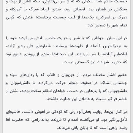
جمعیت حاکم شد؛ سکوتی که نه از سر بی‌تفاوتی، بلکه ناشی از بهت و
سنگینی بار فقدان بود. لحظاتی بعد، صدای فریاد «مرگ بر آمریکا» و
«مرگ بر اسرائیل» یک‌صدا از قلب جمعیت برخاست؛ طنینی که گویی
تمام شهر را تسخیر کرد.
در این میان، جوانانی که با شور و حرارت خاصی تلاش می‌کردند خود را
به نزدیک‌ترین فاصله از تابوت‌ها برسانند، شعارهای «ای رهبر آزاده،
آماده‌ایم آماده» را سر می‌دادند. این صحنه‌ها نمادی از پیوندی عمیق بود
که حتی با شهادت نیز گسستنی نیست.
حضور اقشار مختلف مردم، از حوزویان و طلاب که با ردای‌های سیاه و
چشمانی نمناک در صفوف منظم حرکت می‌کردند تا دانش‌آموزان و
دانشجویانی که با بنرهایی در دست، خواهان انتقام سخت بودند، نشان از
خشم فراگیر نسبت به عاملان این جنایت داشت.
در کنار این‌ها، روایت بغض‌آلود زنی که کودکی در آغوش داشت، حاشیه‌ای
تأمل‌برانگیز بود. او می‌گفت: آمده‌ام تا فرزندم بداند راهی که حضرت آقا
رفت، راهی است که تا پایان باقی می‌ماند.