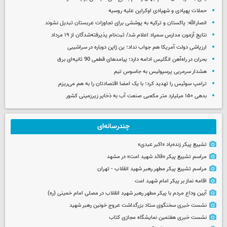
حملات پهپادی و شهپادی اوکراین علیه روسیه
انصارالله: پاکستان و ترکیه به پوششی برای تجاوزات عربستان تبدیل نشوند
نتایج آزمون مدارس سمپاد اعلام شد/ ثبت‌نام پذیرفته‌شدگان از ۱۹ مرداد
ارزپاشی دولت آمریکا هم جواب نداد؛ ین ژاپن دوباره در سراشیبی
بحران در راه‌آهن انگلیس ادامه دارد؛ پیامدهای قطعی 90 ثانیه‌ای برق
هشدار سرمربی پرسپولیس به جاسوس تیم
ترامپ سوئیس را تهدید کرد؛ با یک امضا اقتصادتان را به هم می‌ریزم
بدهی ۱۵۰ میلیارد متر مکعبی صنعت آب به ذخایر زیرزمینی کشور
چندرسانه‌ای
تشییع پیکر زنده‌یاد «اکبر عبدی»
مراسم تشییع پیکر «قائد شهید امت» در مشهد
مراسم تشییع پیکر مطهر رهبر شهید انقلاب - تهران
اقامه نماز بر پیکر امام شهید امت
آیین وداع مردم با پیکر مطهر رهبر شهید انقلاب در مصلی امام خمینی (ره)
نشست خبری سخنگوی ستاد بزرگداشت عروج خونین رهبر شهید
نشست خبری هفتمین نمایشگاه مجازی کتاب