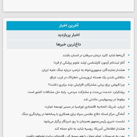
آخرین اخبار
اخبار پربازدید
داغ‌ترین خبرها
گربه‌ها شاید کلید درمان سرطان در انسان باشند
آغاز ثبت‌نام‌ آزمون کارشناسی ارشد علوم پزشکی از فردا
هشدار نمایندگان جمهوری‌خواه به ترامپ درباره جنگ علیه ایران
متلاشی شدن یک هسته تروریستی خطرناک در غرب عراق
چرا قبوض برق برخی مشترکان افزایش چند برابری داشت؟
پزشکیان: خدمت بی‌منت و مشارکت مردمی، پایه حل مشکلات کشور است
بیفوما در پرسپولیس ماندنی شد
ایران، شریک اتحادیه اقتصادی اوراسیا در مسیر توسعه تجارت
آمادگی مرکز اسناد دفاع مقدس سپاه برای همکاری با رسانه‌ها در روایتگری جنگ
نشست خبری رئیس‌جمهور همزمان با روز خبرنگار برگزار می‌شود
هشدار اطلاعاتی آمریکا: روسیه شاید به ناتو حمله کند
یمن به عربستان: تمام جهان را هم بسیج کنی فایده‌ای برایت نخواهد داشت