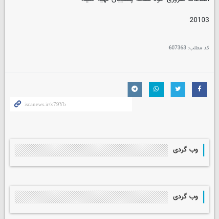
20103
کد مطلب:
607363
وب گردی
وب گردی