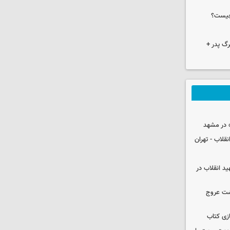
چیست؟
گ پدر +
 در مشهد
قلاب - تهران
ید انقلاب در
شت عروج
زی کتاب