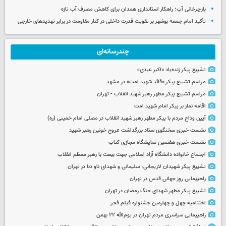
بازچرخانی آب؛ راهکار استانداری همدان برای کاهش مصرف آب تازه
تأکید امام جمعه بوشهر بر تقویت قدرت داخلی در کنار مقاومت در برابر تهدیدهای خارجی
چندرسانه‌ای
تشییع پیکر زنده‌یاد «اکبر عبدی»
مراسم تشییع پیکر «قائد شهید امت» در مشهد
مراسم تشییع پیکر مطهر رهبر شهید انقلاب - تهران
اقامه نماز بر پیکر امام شهید امت
آیین وداع مردم با پیکر مطهر رهبر شهید انقلاب در مصلی امام خمینی (ره)
نشست خبری سخنگوی ستاد بزرگداشت عروج خونین رهبر شهید
نشست خبری هفتمین نمایشگاه مجازی کتاب
اجتماع خانواده دانشگاه آزاد اسلامی جهت بیعت با رهبر معظم انقلاب
تشییع پیکر شهیدان لاریجانی، سلیمانی و شهدای ناو دنا در تهران
راهپیمایی روز جهانی قدس در تهران
تشییع پیکر مطهر شهدای جنگ رمضان در تهران
اختتامیه چهل و چهارمین جشنواره فیلم فجر
راهپیمایی سراسری مردم تهران در یوم‌الله ۲۲ بهمن