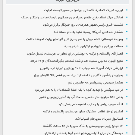
ایران، شریک اتحادیه اقتصادی اوراسیا در مسیر توسعه تجارت
آمادگی مرکز اسناد دفاع مقدس سپاه برای همکاری با رسانه‌ها در روایتگری جنگ
نشست خبری رئیس‌جمهور همزمان با روز خبرنگار برگزار می‌شود
هشدار اطلاعاتی آمریکا: روسیه شاید به ناتو حمله کند
یمن به عربستان: تمام جهان را هم بسیج کنی فایده‌ای برایت نخواهد داشت
حملات پهپادی و شهپادی اوکراین علیه روسیه
انصارالله: پاکستان و ترکیه به پوششی برای تجاوزات عربستان تبدیل نشوند
نتایج آزمون مدارس سمپاد اعلام شد/ ثبت‌نام پذیرفته‌شدگان از ۱۹ مرداد
ارزپاشی دولت آمریکا هم جواب نداد؛ ین ژاپن دوباره در سراشیبی
بحران در راه‌آهن انگلیس ادامه دارد؛ پیامدهای قطعی 90 ثانیه‌ای برق
هشدار سرمربی پرسپولیس به جاسوس تیم
ترامپ سوئیس را تهدید کرد؛ با یک امضا اقتصادتان را به هم می‌ریزم
بدهی ۱۵۰ میلیارد متر مکعبی صنعت آب به ذخایر زیرزمینی کشور
تنگه هرمز، ریاض را وادار به تخفیف‌دهی نفتی کرد
امضای توافق نظامی مشترک میان عربستان، پاکستان و ترکیه
استانبول میزبان سوپرجام اسپانیا شد
۱۷ تجاوز رژیم صهیونیستی به خاک سوریه در ۴۸ ساعت گذشته
دودستگی در میان فدراسیون‌های عضو فیفا به خاطر اینفانتینو