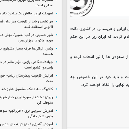
اعتبارات کشاورزی مهریز، سرمایه‌گذار
غذایی است
تعهدات ارزی، چالش یک‌میلیارد دلاری
مرزنشینان باید از ظرفیت مرز برای ف
قانونی استفاده کنند
 ایرانی و عربستانی در کشوری ثالث
شور حسینی در قاب تصویر/ تجلی عش
م کردند که ایران زیر بار این حکم
مردم ماکو در روز اربعین
ونس: ایرانی‌ها طرف بسیار دشواری بر
هستند
از سعودی ها را نیز انتخاب کرده و
جهاددانشگاهی بازوی مؤثر نظام در 
راهبردی کشور است
است و باید دید در این خصوص چه
تخت
 نهایی را اتخاذ خواهند کرد.
کالابرگ سه دهک مشمول شارز شد
رویترز: هشدار صریح ایران خطر شروع
متوقف کرد
آموزش شیرینی پزی / طرز تهیه سوه
بدون شکر خانگی
آموزش آشپزی / طرز تهیه دال عدس 