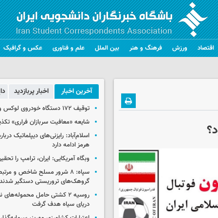
اقتصاد
ورزش
فرهنگ و هنر
بین الملل
علم و فناوری
عکس و گرافیک
آخرین اخبار
اخبار پربازدید
دا
توقیف ۱۷۲ دستگاه خودروی لوکس و آپارتمان
شایعه «معافیت سربازان فراری» تکذ
د؟
اسلام‌آباد: رایزنی‌های دیپلماتیک دربا
هرمز ادامه دارد
وبگاه آمریکایی: ایران، ترامپ را تحقیر
سپاه: ۸ شرور مسلح شاخص و مرتبط
گروهک‌های تروریستی دستگیر شدند
روسیه ۲ کشتی حامل محموله‌های ن
دریای سیاه هدف گرفت