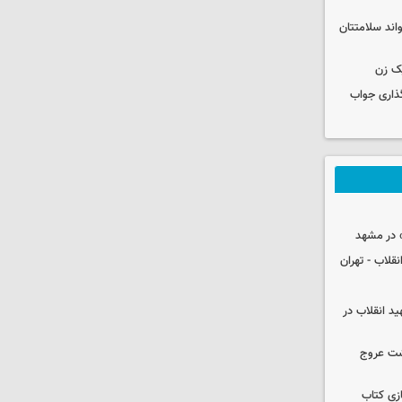
واند سلامتتان
ک زن
گذاری جواب
 در مشهد
قلاب - تهران
ید انقلاب در
شت عروج
زی کتاب