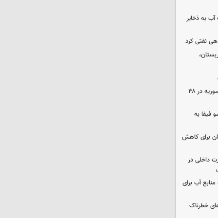
عت آب به ذخایر
دهی نفتی کرد
بستان،
۱۷ تجاوز رژیم صهیونیستی به خاک سوریه در ۴۸
 فیفا به
دان برای کاهش
رت داخلی در
منابع آب برای
های خطرناک