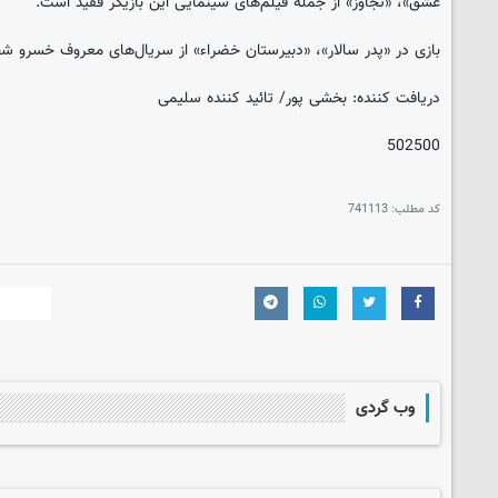
عشق»، «تجاوز» از جمله فیلم‌های سینمایی این بازیگر فقید است.
بازی در «پدر سالار»، «دبیرستان خضراء» از سریال‌های معروف خسرو ش
دریافت کننده: بخشی پور/ تائید کننده سلیمی
502500
کد مطلب:
741113
وب گردی