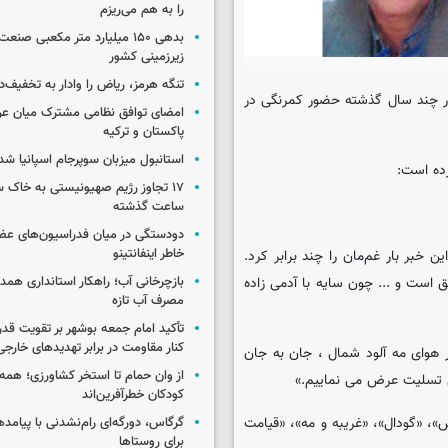
را به هم می‌ریزم
بدهی ۱۵۰ میلیارد متر مکعبی صن
زیرزمینی کشور
تنگه هرمز، ریاض را وادار به تخفیف‌
ه در چند سال گذشته حضور کمرنگی در
امضای توافق نظامی مشترک میان عر
پاکستان و ترکیه
استانبول میزبان سوپرجام اسپانیا شد
رده است:
ساعت گذشته
دودستگی در میان فدراسیون‌های عضو
خاطر اینفانتینو
خبر بار غم‌مان را چند برابر کرد.
است و ... چون سایه با آدمی زاده
بازچرخانی آب؛ راهکار استانداری هم
مصرف آب تازه
تأکید امام جمعه بوشهر بر تقویت قد
کنار مقاومت در برابر تهدیدهای خارجی
یبه و مه" و تئاترهای دهه 40 ، غریبانه در هوای مه آلود شمال ، جان به جان
از وان حمام تا استخر کشاورزی؛ همه 
اش تسلیت عرض می نماییم.»
کودکان خطرآفرین‌اند
»، «گودال»، «غریبه و مه»، «قیامت
گرگاس، دورگه‌ای رام‌نشدنی با پیامد
برای روستاها