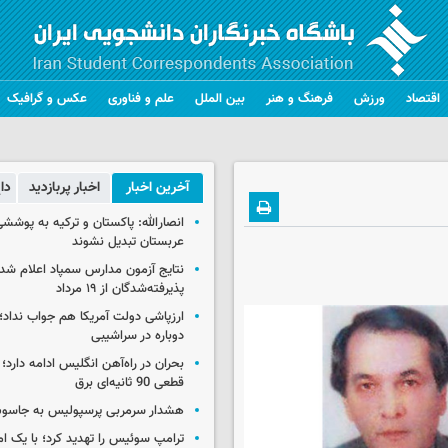
اقتصاد
ورزش
فرهنگ و هنر
بین الملل
علم و فناوری
عکس و گرافیک
آخرین اخبار
اخبار پربازدید
دا
انصارالله: پاکستان و ترکیه به پوششی
عربستان تبدیل نشوند
نتایج آزمون مدارس سمپاد اعلام شد/
پذیرفته‌شدگان از ۱۹ مرداد
ارزپاشی دولت آمریکا هم جواب نداد؛ 
دوباره در سراشیبی
بحران در راه‌آهن انگلیس ادامه دارد؛
قطعی 90 ثانیه‌ای برق
هشدار سرمربی پرسپولیس به جاسو
ترامپ سوئیس را تهدید کرد؛ با یک ام