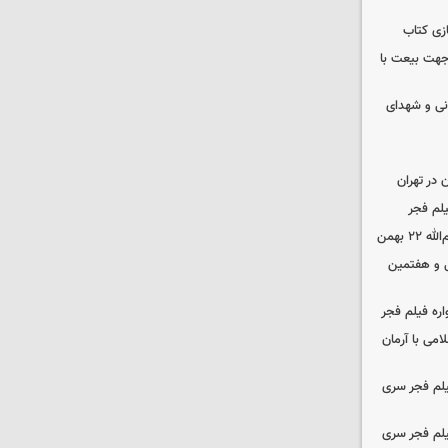
زی کتاب
 جهت بیعت با
نی و شهدای
در تهران
لم فجر
 بهمن
‌ و هفتمین
اره فیلم فجر
امی با آرمان
یلم فجر سری
یلم فجر سری