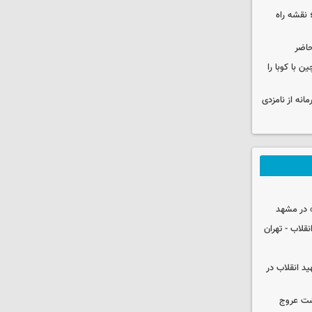
نقشه راه
حاضر
 با کوبا را
حمایت محرمانه از نامزدی
 در مشهد
قلاب - تهران
ید انقلاب در
شت عروج