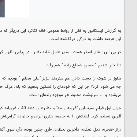
به گزارش ایسکانیوز به نقل از روابط عمومی خانه تئاتر، این بازیگر ک
این عرصه داشت به تازگی درگذشته است.
در پی این اتفاق اصغر همت ـ مدیر عامل خانه تئاتر ـ در پیامی اظهار ک
«با خبر شدیم " خسرو شجاع زاده " هم رفت.
هنوز در شوک از دست دادن غم هنرمند عزیز "علی معلم " بودیم که این 
چه می شود کرد؟ جز این که خودمان را تسکین بدهیم که بله، مرگ حق 
می‌شود و ... سرنوشت محتوم هر موجود زنده‌ای است.
جوان اول فیلم سینمایی "غر
آفرین تسلیم کرد. فقدانش را به جامعه هنری ایران و خانواده گرامی‌
«راز خنجر»، «دل نمک»، «آخرین لحظه»، «آری چنین بود»، «آن سوی آتش