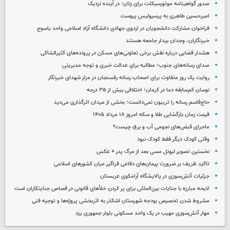
صدور گواهینامه موتورسیکلت برای زنان؛ در آینده نزدیک
امیرحسین طاهری به پرسپولیس پیوست
فراخوان مشارکت دانشجویان در اردوی جهادی دانشگاه آزاد اسلامی واحد یاسوج
خبرنگاران، وجدان بیدار جامعه هستند
هشدار قضایی درباره نقش برخی تعاونی‌های مسکن در پرونده‌های کثیرالشاکی
صدای رسانه‌های جنوب؛ مطالبه برای عدالت خبری و توجه مدیریتی
روایت یک روز متفاوت برای اصحاب رسانه رفسنجان در مزار شهدای خبرنگار
نوسان کم‌سابقه دما در کرمان؛ اختلافی بیش از ۳۵ درجه
حاج‌قاسم رسانه را تریبون نمی‌دانست؛ بخشی از میدان اثرگذاری می‌دید
قیمت زمان بازگشایی طلا و سکه امروز ۱۸ مرداد ۱۴۰۵
ماجرای قبض‌های نجومی آب و برق چیست؟
وقتی کودک دیگر فقط کودک نبود
نخستین تصویر لیونل مسی بعد از مرگ پدر + عکس
تاکید ظریف بر ضرورت پیمان‌های دفاعی فراگیر میان کشورهای اسلامی
جزئیات آتش‌سوزی در پالایشگاه آرامکوی عربستان
لایحه مبارزه با جنایات بین‌المللی برای پر کردن خلأهای قانونی در قصاص جنایتکاران است
مشروط شدن تخصیص بودجه شهرستان اشکذر به اثربخشی پروژه‌ها و توجیه فنی
مهار آتش‌سوزی مهیب در یک واحد مسکونی بلوار جمهوری یزد