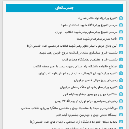
چندرسانه‌ای
تشییع پیکر زنده‌یاد «اکبر عبدی»
مراسم تشییع پیکر «قائد شهید امت» در مشهد
مراسم تشییع پیکر مطهر رهبر شهید انقلاب - تهران
اقامه نماز بر پیکر امام شهید امت
آیین وداع مردم با پیکر مطهر رهبر شهید انقلاب در مصلی امام خمینی (ره)
نشست خبری سخنگوی ستاد بزرگداشت عروج خونین رهبر شهید
نشست خبری هفتمین نمایشگاه مجازی کتاب
اجتماع خانواده دانشگاه آزاد اسلامی جهت بیعت با رهبر معظم انقلاب
تشییع پیکر شهیدان لاریجانی، سلیمانی و شهدای ناو دنا در تهران
راهپیمایی روز جهانی قدس در تهران
تشییع پیکر مطهر شهدای جنگ رمضان در تهران
اختتامیه چهل و چهارمین جشنواره فیلم فجر
راهپیمایی سراسری مردم تهران در یوم‌الله ۲۲ بهمن
نورافشانی برج میلاد به مناسبت چهل‌ و هفتمین سالگرد پیروزی انقلاب اسلامی
ایستگاه پایانی چهل و چهارمین جشنواره فیلم فجر
تجدید میثاق خانواده دانشگاه آزاد اسلامی با آرمان های امام خمینی(ره)
روز دهم چهل و چهارمین جشنواره فیلم فجر سری دوم