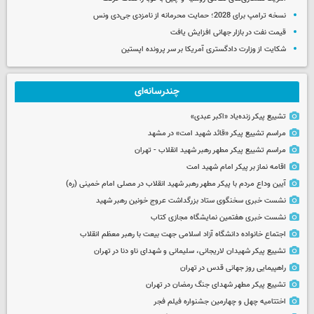
نسخه ترامپ برای 2028؛ حمایت محرمانه از نامزدی جی‌دی ونس
قیمت نفت در بازار جهانی افزایش یافت
شکایت از وزارت دادگستری آمریکا بر سر پرونده اپستین
چندرسانه‌ای
تشییع پیکر زنده‌یاد «اکبر عبدی»
مراسم تشییع پیکر «قائد شهید امت» در مشهد
مراسم تشییع پیکر مطهر رهبر شهید انقلاب - تهران
اقامه نماز بر پیکر امام شهید امت
آیین وداع مردم با پیکر مطهر رهبر شهید انقلاب در مصلی امام خمینی (ره)
نشست خبری سخنگوی ستاد بزرگداشت عروج خونین رهبر شهید
نشست خبری هفتمین نمایشگاه مجازی کتاب
اجتماع خانواده دانشگاه آزاد اسلامی جهت بیعت با رهبر معظم انقلاب
تشییع پیکر شهیدان لاریجانی، سلیمانی و شهدای ناو دنا در تهران
راهپیمایی روز جهانی قدس در تهران
تشییع پیکر مطهر شهدای جنگ رمضان در تهران
اختتامیه چهل و چهارمین جشنواره فیلم فجر