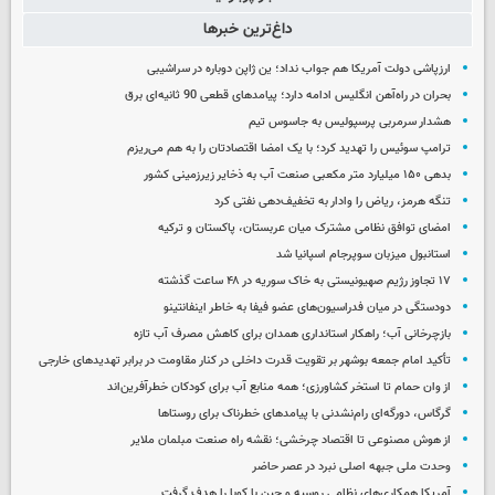
داغ‌ترین خبرها
ارزپاشی دولت آمریکا هم جواب نداد؛ ین ژاپن دوباره در سراشیبی
بحران در راه‌آهن انگلیس ادامه دارد؛ پیامدهای قطعی 90 ثانیه‌ای برق
هشدار سرمربی پرسپولیس به جاسوس تیم
ترامپ سوئیس را تهدید کرد؛ با یک امضا اقتصادتان را به هم می‌ریزم
بدهی ۱۵۰ میلیارد متر مکعبی صنعت آب به ذخایر زیرزمینی کشور
تنگه هرمز، ریاض را وادار به تخفیف‌دهی نفتی کرد
امضای توافق نظامی مشترک میان عربستان، پاکستان و ترکیه
استانبول میزبان سوپرجام اسپانیا شد
۱۷ تجاوز رژیم صهیونیستی به خاک سوریه در ۴۸ ساعت گذشته
دودستگی در میان فدراسیون‌های عضو فیفا به خاطر اینفانتینو
بازچرخانی آب؛ راهکار استانداری همدان برای کاهش مصرف آب تازه
تأکید امام جمعه بوشهر بر تقویت قدرت داخلی در کنار مقاومت در برابر تهدیدهای خارجی
از وان حمام تا استخر کشاورزی؛ همه منابع آب برای کودکان خطرآفرین‌اند
گرگاس، دورگه‌ای رام‌نشدنی با پیامدهای خطرناک برای روستاها
از هوش مصنوعی تا اقتصاد چرخشی؛ نقشه راه صنعت مبلمان ملایر
وحدت ملی جبهه اصلی نبرد در عصر حاضر
آمریکا همکاری‌های نظامی روسیه و چین با کوبا را هدف گرفت