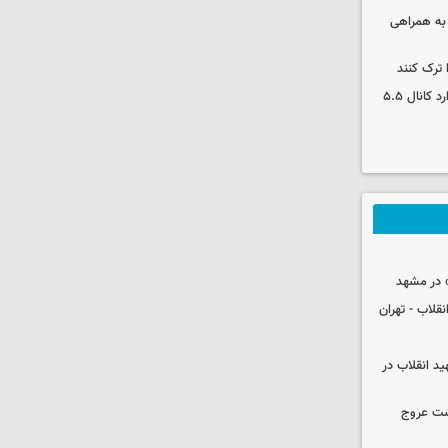
 به همراهی
 ترک کنند
بورس دوباره رکورد زد/ شاخص کل وارد کانال ۵.۵
 در مشهد
قلاب - تهران
ید انقلاب در
شت عروج