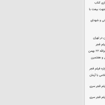
زی کتاب
 جهت بیعت با
نی و شهدای
در تهران
لم فجر
 بهمن
‌ و هفتمین
اره فیلم فجر
امی با آرمان
یلم فجر سری
یلم فجر سری