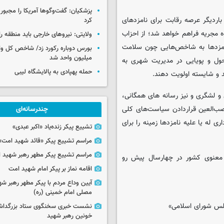
پزشکیان: گفت‌وگوها آمریکا را مجبور
ردیگر عرصه رقابت برای نامزدهای
کرد
 مجریه فراهم خواهد شد؛ از احزاب
ولایتی: نیروهای خارجی باید منطقه را
نامزدها به شاخص‌هایی چون سلامت
میلیون واحد شد
حول و پویایی در مدیریت شهری به
حمله پهپادی به پالایشگاه لیبی
د و شایسته اولویت دهند.
 و لشگری و نیز رسانه های همگانی،
نصب‌العین قراردادن سیاست‌های کلی
چندرسانه‌ای
ی له یا علیه نامزدها زمینه را برای
تشییع پیکر زنده‌یاد «اکبر عبدی»
مراسم تشییع پیکر «قائد شهید امت»
مراسم تشییع پیکر مطهر رهبر شهید ان
و معنوی کشور در چهارسال پیش رو
اقامه نماز بر پیکر امام شهید امت
آیین وداع مردم با پیکر مطهر رهبر شه
مصلی امام خمینی (ره)
لس شورای اسلامی»
نشست خبری سخنگوی ستاد بزرگدا
خونین رهبر شهید