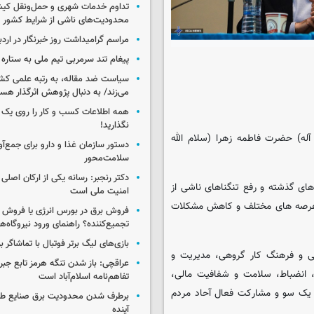
تداوم خدمات شهری و حمل‌ونقل کیش
محدودیت‌های ناشی از شرایط کشور
مراسم گرامیداشت روز خبرنگار در اردب
پیغام تند سرمربی تیم ملی به ستاره 
سیاست ضد مقاله، به رتبه علمی کش
می‌زند/ به دنبال پژوهش اثرگذار هس
همه اطلاعات کسب‌ و کار را روی ی
نگذارید!
آله) حضرت فاطمه زهرا (سلام الله
سلامت‌محور
دکتر رنجبر: رسانه یکی از ارکان اصلی
های گذشته و رفع تنگناهای ناشی از
امنیت ملی است
 عرصه های مختلف و کاهش مشکلات
فروش برق در بورس انرژی یا فروش 
تجمیع‌کننده؟ راهنمای ورود نیروگاه‌ها 
بازی‌های لیگ برتر فوتبال با تماشاگر ب
ی و فرهنگ کار گروهی، مدیریت و
عراقچی: باز شدن تنگه هرمز تابع جب
، انضباط، سلامت و شفافیت مالی،
تفاهم‌نامه اسلام‌آباد است
 یک سو و مشارکت فعال آحاد مردم
برطرف شدن محدودیت‌ برق صنایع طی
آینده