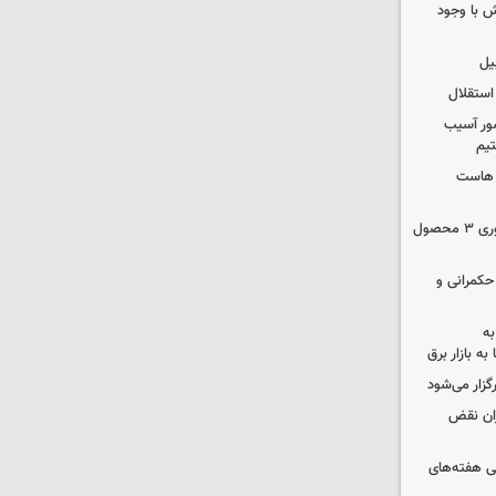
 با وجود
یل
استقلال
ور آسیب
تیم
ک هاست
دستور سازمان غذا و دارو برای جمع‌آوری ۳ محصول
 حکمرانی و
به
به بازار برق
رگزار می‌شود
ران نقض
 هفته‌های