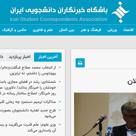
اقتصاد
ورزش
فرهنگ و هنر
بین الملل
علم و فناوری
عکس و گرافیک
آخرین اخبار
اخبار پربازدید
دا
از انتخاب محمد صلاح شگفت‌زده‌ام/ ان
یوونتوس را داشتم، نه ترابزون
ان
شمشادی: رشد در فضای مجازی باعث
خودشان را خبرنگار بدانند/ دلاوری: م
روز خبرنگار، اصلاح ساختار رسانه در 
مذاکرات ترمیم دستمزد چه زمانی کلی
طرح جدید تغذیه دانشجویان بصورت مر
می‌شود
وزیر علوم: علم قدرت می‌آفریند و رس
آن پاسداری می‌کند