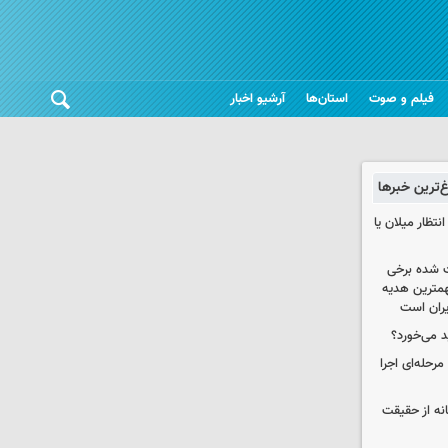
فیلم و صوت
استان‌ها
آرشیو اخبار
غ‌ترین خبرها
تظار میلان یا
 شده برخی
همترین هدیه‌
ایران است
د می‌خورد؟
حله‌ای اجرا
انه از حقیقت