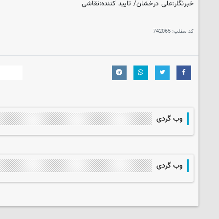
خبرنگار:علی درخشان/ تایید کننده:نقاشی
کد مطلب:
742065
وب گردی
وب گردی