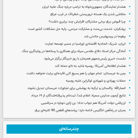
هشدار نمایندگان جمهوری‌خواه به ترامپ درباره جنگ علیه ایران
متلاشی شدن یک هسته تروریستی خطرناک در غرب عراق
چرا قبوض برق برخی مشترکان افزایش چند برابری داشت؟
پزشکیان: خدمت بی‌منت و مشارکت مردمی، پایه حل مشکلات کشور است
بیفوما در پرسپولیس ماندنی شد
ایران، شریک اتحادیه اقتصادی اوراسیا در مسیر توسعه تجارت
آمادگی مرکز اسناد دفاع مقدس سپاه برای همکاری با رسانه‌ها در روایتگری جنگ
نشست خبری رئیس‌جمهور همزمان با روز خبرنگار برگزار می‌شود
هشدار اطلاعاتی آمریکا: روسیه شاید به ناتو حمله کند
یمن به عربستان: تمام جهان را هم بسیج کنی فایده‌ای برایت نخواهد داشت
حملات پهپادی و شهپادی اوکراین علیه روسیه
انصارالله: پاکستان و ترکیه به پوششی برای تجاوزات عربستان تبدیل نشوند
نتایج آزمون مدارس سمپاد اعلام شد/ ثبت‌نام پذیرفته‌شدگان از ۱۹ مرداد
ارزپاشی دولت آمریکا هم جواب نداد؛ ین ژاپن دوباره در سراشیبی
بحران در راه‌آهن انگلیس ادامه دارد؛ پیامدهای قطعی 90 ثانیه‌ای برق
چندرسانه‌ای