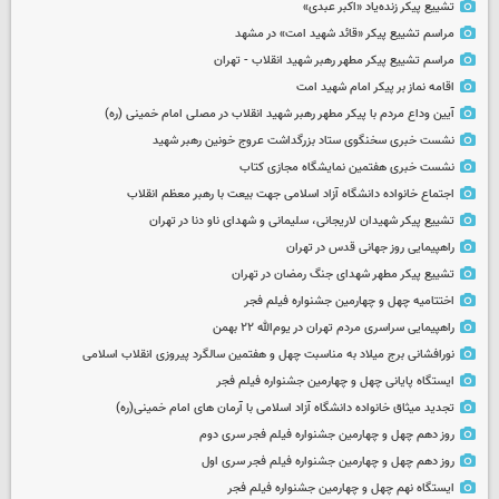
تشییع پیکر زنده‌یاد «اکبر عبدی»
مراسم تشییع پیکر «قائد شهید امت» در مشهد
مراسم تشییع پیکر مطهر رهبر شهید انقلاب - تهران
اقامه نماز بر پیکر امام شهید امت
آیین وداع مردم با پیکر مطهر رهبر شهید انقلاب در مصلی امام خمینی (ره)
نشست خبری سخنگوی ستاد بزرگداشت عروج خونین رهبر شهید
نشست خبری هفتمین نمایشگاه مجازی کتاب
اجتماع خانواده دانشگاه آزاد اسلامی جهت بیعت با رهبر معظم انقلاب
تشییع پیکر شهیدان لاریجانی، سلیمانی و شهدای ناو دنا در تهران
راهپیمایی روز جهانی قدس در تهران
تشییع پیکر مطهر شهدای جنگ رمضان در تهران
اختتامیه چهل و چهارمین جشنواره فیلم فجر
راهپیمایی سراسری مردم تهران در یوم‌الله ۲۲ بهمن
نورافشانی برج میلاد به مناسبت چهل‌ و هفتمین سالگرد پیروزی انقلاب اسلامی
ایستگاه پایانی چهل و چهارمین جشنواره فیلم فجر
تجدید میثاق خانواده دانشگاه آزاد اسلامی با آرمان های امام خمینی(ره)
روز دهم چهل و چهارمین جشنواره فیلم فجر سری دوم
روز دهم چهل و چهارمین جشنواره فیلم فجر سری اول
ایستگاه نهم چهل و چهارمین جشنواره فیلم فجر