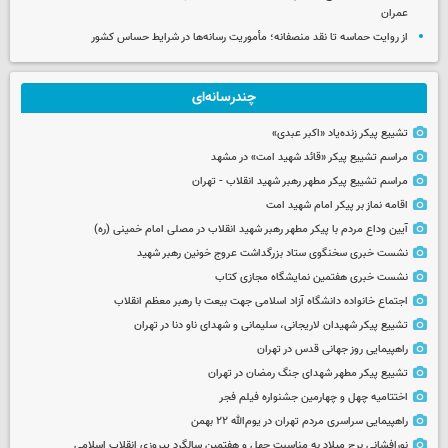
عمران
از روایت حماسه تا نقد منصفانه؛ مأموریت رسانه‌ها در شرایط حساس کشور
چندرسانه‌ای
تشییع پیکر زنده‌یاد «اکبر عبدی»
مراسم تشییع پیکر «قائد شهید امت» در مشهد
مراسم تشییع پیکر مطهر رهبر شهید انقلاب - تهران
اقامه نماز بر پیکر امام شهید امت
آیین وداع مردم با پیکر مطهر رهبر شهید انقلاب در مصلی امام خمینی (ره)
نشست خبری سخنگوی ستاد بزرگداشت عروج خونین رهبر شهید
نشست خبری هفتمین نمایشگاه مجازی کتاب
اجتماع خانواده دانشگاه آزاد اسلامی جهت بیعت با رهبر معظم انقلاب
تشییع پیکر شهیدان لاریجانی، سلیمانی و شهدای ناو دنا در تهران
راهپیمایی روز جهانی قدس در تهران
تشییع پیکر مطهر شهدای جنگ رمضان در تهران
اختتامیه چهل و چهارمین جشنواره فیلم فجر
راهپیمایی سراسری مردم تهران در یوم‌الله ۲۲ بهمن
نورافشانی برج میلاد به مناسبت چهل‌ و هفتمین سالگرد پیروزی انقلاب اسلامی