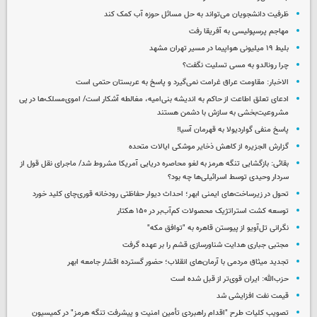
ظرفیت دانشجویان می‌تواند به حل مسائل حوزه آب کمک کند
مهاجم پرسپولیسی به آفریقا رفت
بلیط ۱۹ میلیونی هواپیما در مسیر تهران مشهد
چرا رونالدو به مسی تسلیت نگفت؟
الاخبار: مقاومت عراق غرامت نمی‌گیرد و پاسخ به عربستان حتمی است
ادعای تعلق اطاعت از حاکم به اندیشه بنی‌امیه، مغالطه آشکار است/ اموی‌مسلک‌ها در پی
مشروعیت‌بخشی به سازش با دشمن هستند
پاسخ منفی گواردیولا به قهرمان آسیا!
گزارش الجزیره از کاهش ذخایر موشکی ایالات متحده
بقائی: بازگشایی تنگه هرمز به لغو محاصره دریایی آمریکا مشروط شد/ ماجرای نقل قول از
سردار وحیدی توسط اسرائیلی‌ها چه بود؟
تحول در زیرساخت‌های ایمنی ابهر؛ احداث دیوار حفاظتی رودخانه قوری‌چای کلید خورد
توسعه کشت استراتژیک محصولات کم‌آب‌بر در ۱۵۰ هکتار
نگرانی تل‌آویو از پیوستن قاهره به "توافق مکه"
مجتبی جباری هدایت شناورسازی قشم را بر عهده گرفت
تجدید میثاق مردمی با آرمان‌های انقلاب؛ حضور گسترده اقشار جامعه ابهر
حزب‌الله: ایران قوی‌تر از قبل شده است
قیمت نفت افزایشی شد
تصویب کلیات طرح "اقدام راهبردی تأمین امنیت و پیشرفت تنگه هرمز" در کمیسیون