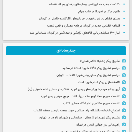
۲۰ تخت جدید به اورژانس بیمارستان پاستور بم اضافه شد
طنین مرگ بر آمریکا در قلب چرام
دستور قضایی برای برخورد با جریان‌های القاکننده ناامنی در کرمان
کارنامه قضایی جدید در کرمان بر پایه عملکرد واقعی شعب
انبار ۴۰۰ میلیارد ریالی کالاهای آرایشی و بهداشتی در کرمان شناسایی شد
چندرسانه‌ای
تشییع پیکر زنده‌یاد «اکبر عبدی»
مراسم تشییع پیکر «قائد شهید امت» در مشهد
مراسم تشییع پیکر مطهر رهبر شهید انقلاب - تهران
اقامه نماز بر پیکر امام شهید امت
آیین وداع مردم با پیکر مطهر رهبر شهید انقلاب در مصلی امام خمینی (ره)
نشست خبری سخنگوی ستاد بزرگداشت عروج خونین رهبر شهید
نشست خبری هفتمین نمایشگاه مجازی کتاب
اجتماع خانواده دانشگاه آزاد اسلامی جهت بیعت با رهبر معظم انقلاب
تشییع پیکر شهیدان لاریجانی، سلیمانی و شهدای ناو دنا در تهران
راهپیمایی روز جهانی قدس در تهران
تشییع پیکر مطهر شهدای جنگ رمضان در تهران