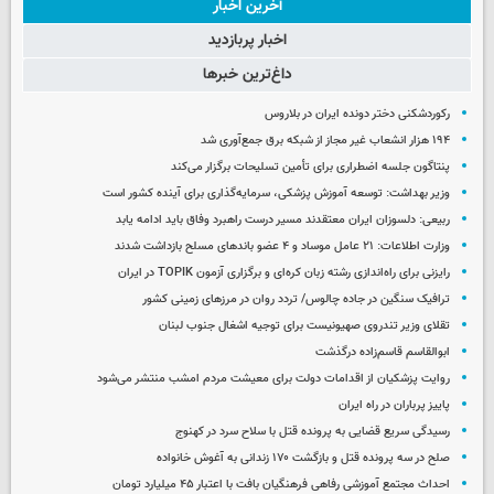
آخرین اخبار
اخبار پربازدید
داغ‌ترین خبرها
رکوردشکنی دختر دونده ایران در بلاروس
۱۹۴ هزار انشعاب غیر مجاز از شبکه برق جمع‌آوری شد
پنتاگون جلسه اضطراری برای تأمین تسلیحات برگزار می‌کند
وزیر بهداشت: توسعه آموزش پزشکی، سرمایه‌گذاری برای آینده کشور است
ربیعی: دلسوزان ایران معتقدند مسیر درست راهبرد وفاق باید ادامه یابد
وزارت اطلاعات: ۲۱ عامل موساد و ۴ عضو باندهای مسلح بازداشت شدند
رایزنی برای راه‌اندازی رشته زبان کره‌ای و برگزاری آزمون TOPIK در ایران
ترافیک سنگین در جاده چالوس/ تردد روان در مرزهای زمینی کشور
تقلای وزیر تندروی صهیونیست برای توجیه اشغال جنوب لبنان
ابوالقاسم قاسم‌زاده درگذشت
روایت پزشکیان از اقدامات دولت برای معیشت مردم امشب منتشر می‌شود
پاییز پرباران در راه ایران
رسیدگی سریع قضایی به پرونده قتل با سلاح سرد در کهنوج
صلح در سه پرونده قتل و بازگشت ۱۷۰ زندانی به آغوش خانواده
احداث مجتمع آموزشی رفاهی فرهنگیان بافت با اعتبار ۴۵ میلیارد تومان