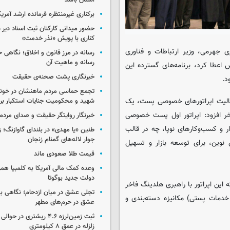
استان باشد
برکناری غیرمنتظره فرمانده ارشد آمریکا
حضور میدانی کارکنان ثبت اسناد دیر 
کناری با پویش «نذر خدمت»
 جهرمی، وزیر ارتباطات و فناوری
رسانه در مرز قانون و اخلاق؛ نگاهی 
رسانه و ماهیت آن
اعطا کرد، برنامه‌های گسترده این
خبرنگاری پشت صحنه‌ی حقیقت
د.
تجمع حماسی مردم ماهنشان در خون
فعالیت اپراتورهای خصوصی پست، یک
شهید و محکومیت جنایات استکبار برگ
خر افزود: اپراتور اول پست خصوصی
خبرنگار روایتگر حقیقت و صدای مردم
ار و کسب‌وکارهای نوپا، چه در قالب
طنین «یا مهدی» در بلندای گاوازنگ؛ ز
جوار لاله‌های گمنام زنجان
نوین، برای توسعه بازار و تسهیل
قیمت طلا صعودی ماند
وعده کمک مالی آمریکا به کلمبیا همزما
دولت جدید بوگوتا
این اپراتور با راهبری هلدینگ فاخر
تجلی عشق در میان ازدحام؛ نگاهی ب
 خدمات پستی) مکانیزه دسته‌بندی و
عشق در حرم‌های مطهر
ثبت زمین‌لرزه ۴.۶ ریشتری در
زلزله در عمق ۸ کیلومتری