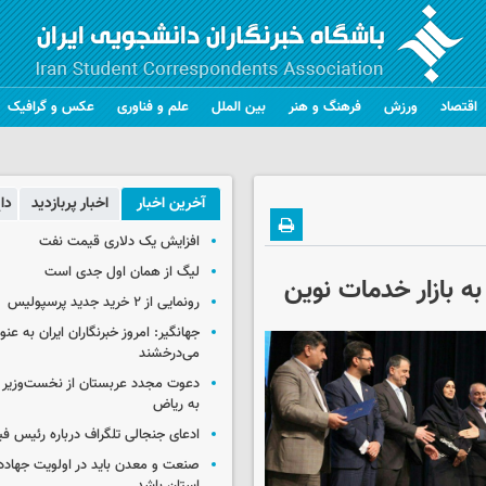
اقتصاد
ورزش
فرهنگ و هنر
بین الملل
علم و فناوری
عکس و گرافیک
آخرین اخبار
اخبار پربازدید
دا
افزایش یک دلاری قیمت نفت
لیگ از همان اول جدی است
ه بازار خدمات نوین
رونمایی از ۲ خرید جدید پرسپولیس
جهانگیر: امروز خبرنگاران ایران به عن
می‌درخشند
دعوت مجدد عربستان از نخست‌وزیر ع
به ریاض
ادعای جنجالی تلگراف درباره رئیس فی
صنعت و معدن باید در اولویت جهاد