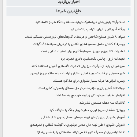
اخبار پربازدید
داغ‌ترین خبرها
اسلام‌آباد: رایزنی‌های دیپلماتیک درباره منطقه و تنگه هرمز ادامه دارد
وبگاه آمریکایی: ایران، ترامپ را تحقیر کرد
سپاه: ۸ شرور مسلح شاخص و مرتبط با گروهک‌های تروریستی دستگیر شدند
روسیه ۲ کشتی حامل محموله‌های نظامی را در دریای سیاه هدف گرفت
اعتبارات کشاورزی مهریز، سرمایه‌گذاری برای امنیت غذایی است
تعهدات ارزی، چالش یک‌میلیارد دلاری تجارت یزد
مرزنشینان باید از ظرفیت مرز برای فعالیت اقتصادی قانونی استفاده کنند
شور حسینی در قاب تصویر/ تجلی عشق و ارادت مردم ماکو در روز اربعین
ونس: ایرانی‌ها طرف بسیار دشواری برای مذاکره هستند
جهاددانشگاهی بازوی مؤثر نظام در حل مسائل راهبردی کشور است
افزایش ظرفیت بیمارستان زینبیه خورموج به ۱۰۰ تخت
کالابرگ سه دهک مشمول شارز شد
رویترز: هشدار صریح ایران خطر شروع جنگ را متوقف کرد
آموزش شیرینی پزی / طرز تهیه سوهان عسلی بدون شکر خانگی
آموزش آشپزی / طرز تهیه دال عدس بوشهری با گوشت قلقلی و تمرهندی
۷ اشتباه رایج در مصرف دارو که می‌تواند سلامتتان را به خطر بیندازد