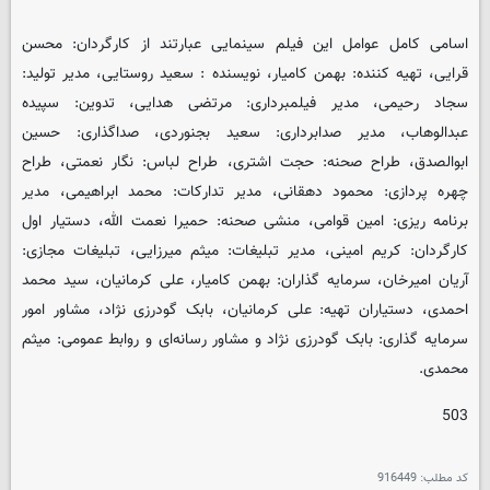
اسامی کامل عوامل این فیلم سینمایی عبارتند از کارگردان: محسن
قرایی، تهیه کننده: بهمن کامیار، نویسنده : سعید روستایی، مدیر تولید:
سجاد رحیمی، مدیر فیلمبرداری: مرتضی هدایی، تدوین: سپیده
عبدالوهاب، مدیر صدابرداری: سعید بجنوردی، صداگذاری: حسین
ابوالصدق، طراح صحنه: حجت اشتری، طراح لباس: نگار نعمتی، طراح
چهره پردازی: محمود دهقانی، مدیر تدارکات: محمد ابراهیمی، مدیر
برنامه ریزی: امین قوامی، منشی صحنه: حمیرا نعمت الله، دستیار اول
کارگردان: کریم امینی، مدیر تبلیغات: میثم میرزایی، تبلیغات مجازی:
آریان امیرخان، سرمایه گذاران: بهمن کامیار، علی کرمانیان، سید محمد
احمدی، دستیاران تهیه: علی کرمانیان، بابک گودرزی نژاد، مشاور امور
سرمایه گذاری: بابک گودرزی نژاد و مشاور رسانه‌ای و روابط عمومی: میثم
محمدی.
503
کد مطلب:
916449