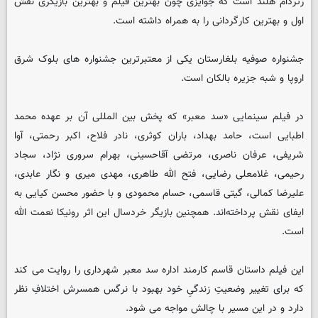
رتردام هلند است که جوایزى چون بهترین فیلم و بهترین بازیگرى نقش
اول و بهترین کارگردانى را به همراه داشته است.
جشنواره صوفیه بلغارستان یکى از معتبرترین جشنواره هاى بلوک شرق
اروپا و شبه جزیره بالکان است.
در فیلم سینمایی «سد معبر» که پخش بین المللى آن بر عهده محمد
اطبایى است، حامد بهداد، باران کوثری، نادر فلاح، اکبر رحمتی، آوا
شریفی، عرفان ناصری، مرتضی آقاحسینی، بهرام سروری نژاد، سجاد
رحیمی، غلامعلی رضایی، فتح الله طاهری، مهدی میری و نگار عابدی،
علیرضا کمالی، گیتی قاسمی، حسام محمودی و با حضور محسن کیایی به
ایفای نقش پرداخته‌اند. همچنین بازیگر خردسال این اثر رونیکا نعمت الله
است.
این فیلم داستان قاسم کارمند اداره سد معبر شهرداری را روایت می کند
که براى تغییر وضعیتِ زندگیِ خود بهبود با نرگس همسرش اختلافِ نظر
دارد و در این مسیر با چالش مواجه مى شود.