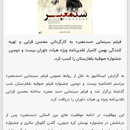
فیلم سینمایى «سدمعبر» به کارگردانى محسن قرایى و تهیه
کنندگى بهمن کامیار تقدیرنامه ویژه هیات داوران بیست و دومین
جشنواره صوفیه بلغارستان را کسب کرد.
به گزارش ایسکانیوز به نقل از روابط عمومى فیلم سینمایى «سدمعبر»
مراسم اختتامیه بیست و دومین جشنواره فیلم صوفیه بلغارستان شب
گذشته برگزار شد و فیلم سینمایى «سد معبر» ساخته محسن قرایی
تقدیرنامه ویژه ى هیات داوران را دریافت کرد.
این موفقیت در ادامه موفقیت هاى بین المللى «سدمعبر» پس از
درخشش در جشنواره بوسان کره جنوبى، گلدن گلوبال مالزى و جشنواره