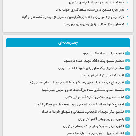
دستگیری شوهر در ماجرای گم‌شدن یک زن
بازار اجاره مسکن در بن‌بست؛ سقف‌گذاری جواب نداد
تردد بیش از ۲ میلیون و ۱۰۰ هزار زائر اربعین حسینی از مرزهای شلمچه و چذابه
نخستین هتل سنتی دزفول به بهره برداری رسید
چندرسانه‌ای
تشییع پیکر زنده‌یاد «اکبر عبدی»
مراسم تشییع پیکر «قائد شهید امت» در مشهد
مراسم تشییع پیکر مطهر رهبر شهید انقلاب - تهران
اقامه نماز بر پیکر امام شهید امت
آیین وداع مردم با پیکر مطهر رهبر شهید انقلاب در مصلی امام خمینی (ره)
نشست خبری سخنگوی ستاد بزرگداشت عروج خونین رهبر شهید
نشست خبری هفتمین نمایشگاه مجازی کتاب
اجتماع خانواده دانشگاه آزاد اسلامی جهت بیعت با رهبر معظم انقلاب
تشییع پیکر شهیدان لاریجانی، سلیمانی و شهدای ناو دنا در تهران
راهپیمایی روز جهانی قدس در تهران
تشییع پیکر مطهر شهدای جنگ رمضان در تهران
اختتامیه چهل و چهارمین جشنواره فیلم فجر